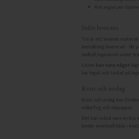
Pris anges per löpmet
Inför leverans
Trä är ett levande material
beställning levererad - låt 
nedkylt/uppvärmt under tra
Listen
kan vara något
lägr
har legat och torkat på lage
Kvist och urslag
Kvist och urslag kan föreko
målarfog och slippapper.
Det kan också vara en bra 
binder eventuell kåda i kvis