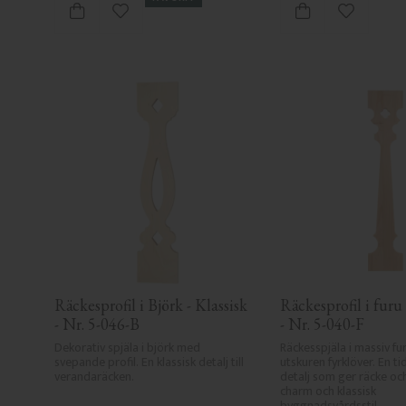
Lägg till i favoriter
Lägg till i
Räckesprofil i Björk - Klassisk 
Räckesprofil i furu 
- Nr. 5-046-B
- Nr. 5-040-F
Dekorativ spjäla i björk med 
Räckesspjäla i massiv fu
svepande profil. En klassisk detalj till 
utskuren fyrklöver. En tid
verandaräcken.
detalj som ger räcke oc
charm och klassisk 
byggnadsvårdsstil.