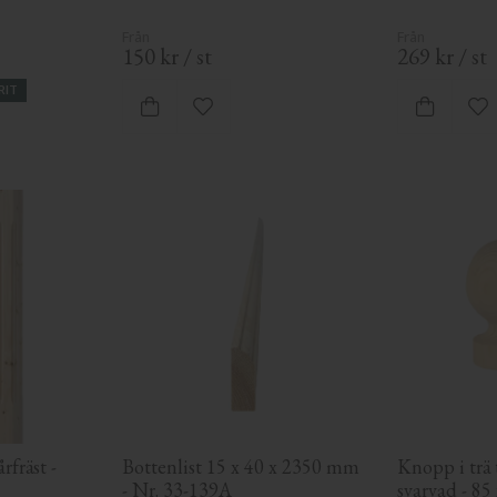
150
kr
/
st
269
kr
/
st
RIT
 favoriter
Lägg till i favoriter
Lä
fräst - 
Bottenlist 15 x 40 x 2350 mm 
Knopp i trä t
- Nr. 33-139A
svarvad - 85