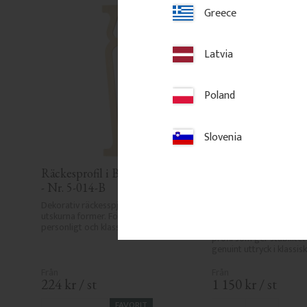
Greece
Latvia
Poland
Slovenia
Räckesprofil i Björk - Klassisk 
Överliggare i furu 8
- Nr. 5-014-B
2350 mm - Nr. 32
Dekorativ räckesspjäla i björk med 
Överliggare i furu, 2350 
utskurna former. För ett räcke med 
mm. En kraftigare handle
personligt och klassiskt uttryck.
räcken och verandor, me
profil som ger stabilitet 
genuint uttryck i klassisk 
224
kr
/
st
1 150
kr
/
st
FAVORIT