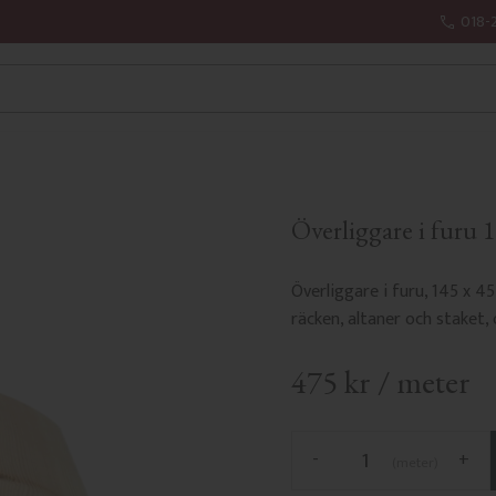
018-
Överliggare i furu 
Överliggare i furu, 145 x 4
räcken, altaner och staket,
475
kr
/
meter
-
+
meter