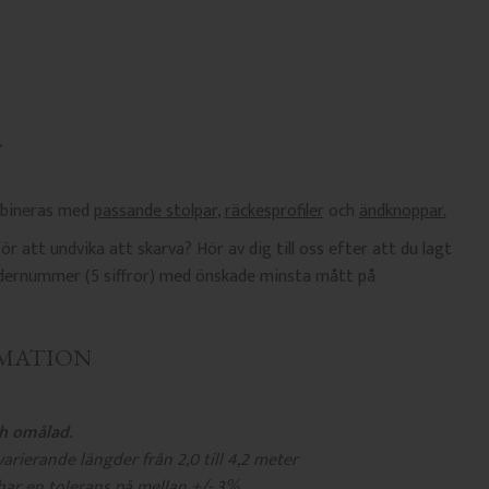
mbineras med
passande stolpar
,
räckesprofiler
och
ändknoppar.
r att undvika att skarva? Hör av dig till oss efter att du lagt
rdernummer (5 siffror) med önskade minsta mått på
MATION
h omålad.
arierande längder från 2,0 till 4,2 meter
har en tolerans på mellan +/- 3%