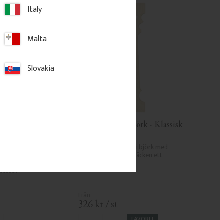
Italy
Malta
Slovakia
Pyramidlock i trä 
Räckesprofil i Björk - Klassisk 
 mm - Nr. 34-167
- Nr. 5-040-B
 120 x 120 mm. 
Hög och smal spjäla i björk med 
lock som skyddar 
elegant siluett. Ger räcken ett 
n och ger en klassisk 
tidstypiskt uttryck.
tesstil.
326
kr
/
st
FAVORIT