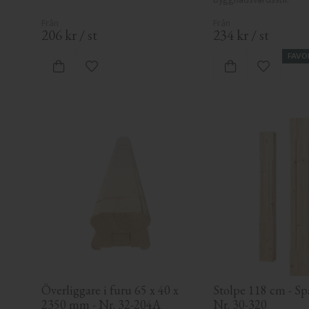
206
kr
/
st
234
kr
/
st
FAVO
Lägg till i favoriter
Lägg till i
Överliggare i furu 65 x 40 x 
Stolpe 118 cm - Spår
2350 mm - Nr. 32-204A
Nr. 30-320