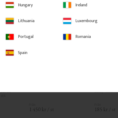
Hungary
Ireland
Lithuania
Luxembourg
Portugal
Romania
Spain
5 x 61 x 
Stolpe 118 cm - Fasfräst - Nr. 
Stolphatt - 
-145A
30-123
- 120 x 120
x 85 x 61 
1180 x 130 mm. Stolpe att montera 
Stolphatt i trä,
dare för 
mellan sektioner och hörn på 
Pyramidformat 
d vacker 
veranda, balkong och staketräcke.
stolpar mot reg
och ett 
detalj i sekelskif
stil.
1 450
kr
/
st
185
kr
/
st