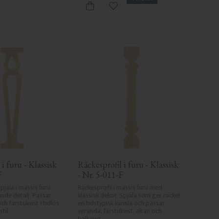
gg till i favoriter
Lägg till i favoriter
i furu - Klassisk 
Räckesprofil i furu - Klassisk 
F
- Nr. 5-011-F
pjäla i massiv furu 
Räckesprofil i massiv furu med 
de detalj. Passar 
klassisk dekor. Spjäla som ger räcket 
ch farstukvist i tidlös 
en tidstypisk känsla och passar 
til.
veranda, farstukvist, altan och 
balkong.