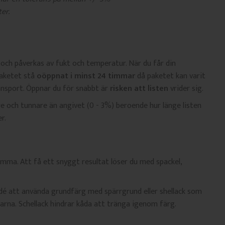
er.
 och påverkas av fukt och temperatur. När du får din
paketet stå
oöppnat i minst 24 timmar
då paketet kan varit
nsport. Öppnar du för snabbt är
risken att listen
vrider sig.
e och tunnare än angivet (0 - 3%) beroende hur länge listen
r.
mma. Att få ett snyggt resultat löser du med spackel,
idé att använda grundfärg med spärrgrund eller shellack som
tarna. Schellack hindrar kåda att tränga igenom färg.