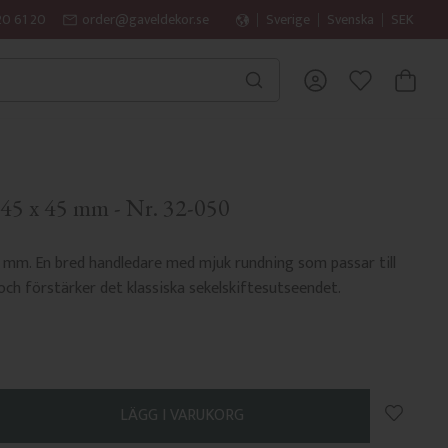
20 61 20
order@gaveldekor.se
Sverige
Svenska
SEK
KUNDVA
FAVORITER
145 x 45 mm - Nr. 32-050
5 mm. En bred handledare med mjuk rundning som passar till
 och förstärker det klassiska sekelskiftesutseendet.
Lägg till