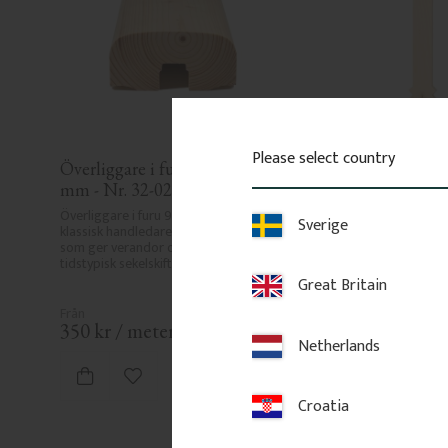
Please select country
Överliggare i furu 95 x 45 
Räckesprofil i Björk
mm - Nr. 32-020
- Nr. 5-011-B
Överliggare i furu 95 x 45 mm. En 
Dekorativ räckesspjäla i
Sverige
klassisk handledare med vacker profil 
smal profil. Passar för v
som ger verandor och räcken en 
altaner och balkonger i kl
tidstypisk sekelskifteskaraktär.
Great Britain
350
kr
/
meter
143
kr
/
st
Netherlands
FAVO
Lägg till i favoriter
Lägg till i
Croatia