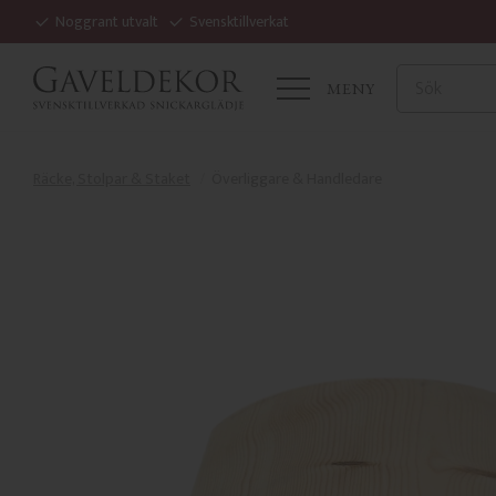
Noggrant utvalt
Svensktillverkat
MENY
Räcke, Stolpar & Staket
Överliggare & Handledare