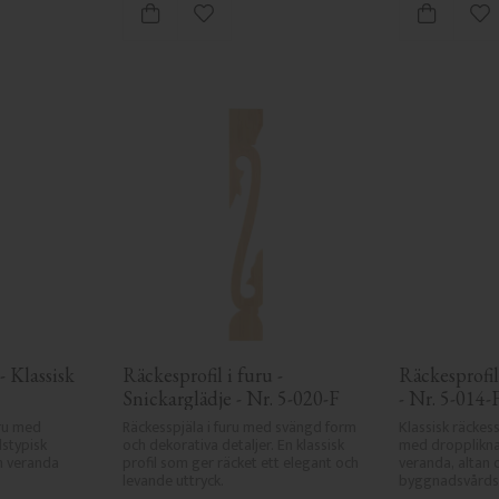
 favoriter
Lägg till i favoriter
Lä
- Klassisk 
Räckesprofil i furu - 
Räckesprofil 
Snickarglädje - Nr. 5-020-F
- Nr. 5-014-
ru med 
Räckesspjäla i furu med svängd form 
Klassisk räckess
stypisk 
och dekorativa detaljer. En klassisk 
med droppliknan
h veranda 
profil som ger räcket ett elegant och 
veranda, altan o
levande uttryck.
byggnadsvårdss