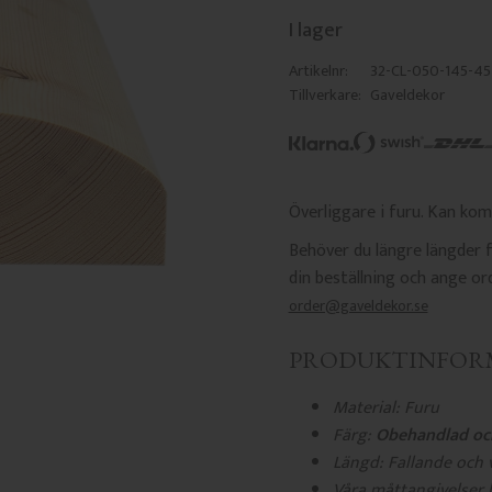
I lager
Artikelnr
32-CL-050-145-45
Tillverkare
Gaveldekor
Överliggare i furu. Kan ko
Behöver du längre längder fö
din beställning och ange o
order@gaveldekor.se
PRODUKTINFOR
Material: Furu
Färg:
Obehandlad oc
Längd: Fallande och v
Våra måttangivelser 