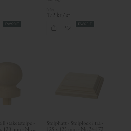
172
kr
/
st
FAVORIT
FAVORIT
gg till i favoriter
Lägg till i favoriter
ill staketstolpe - 
Stolphatt - Stolplock i trä - 
 x 120 mm - Nr. 
125 x 125 mm - Nr. 34-172