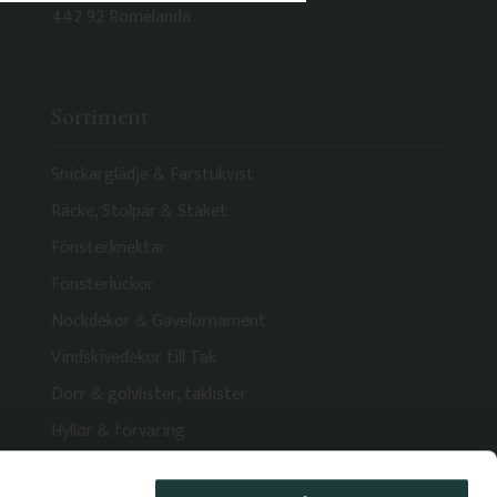
442 92 Romelanda
Sortiment
Snickarglädje & Farstukvist
Räcke, Stolpar & Staket
Fönsterknektar
Fönsterluckor
Nockdekor & Gavelornament
Vindskivedekor till Tak
Dörr & golvlister, taklister
Hyllor & förvaring