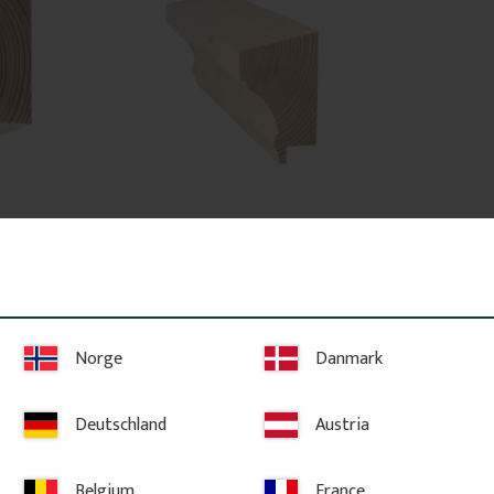
45 x 95 
Krönlist & Midjelist - 56 x 95 
mm - Nr. 28-CL-002
45 x 95 mm. 
56 x 80 (95) mm. En krönlist med 
ar eller 
lutande ovansida. Listen fungerar både 
. Levereras 
som krönlist över fönster och dörrar 
 önskad 
samt som midja vid panelbrytning.
Norge
Danmark
260
kr
/
meter
Deutschland
Austria
avoriter
Lägg till i favoriter
Belgium
France