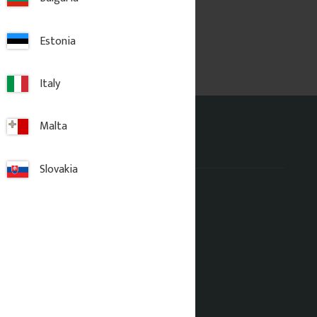
Estonia
Italy
Malta
Adress
Slovakia
Lager & Kontor
Gaveldekor Sverige AB
Fridhemsgatan 33
733 39 Sala
Fabrik & Tillverkning
Gaveldekor Sverige AB
Norrmannebo 820