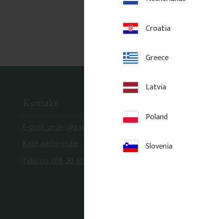
Croatia
Greece
Latvia
Kontakt
Poland
E-post: order@gaveldekor.se
Kontaktformulär
Slovenia
Telefon: 018-20 61 20