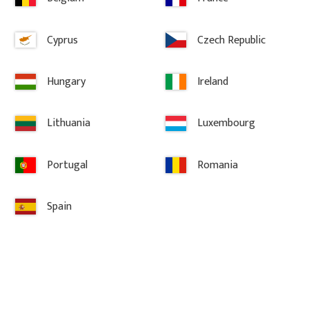
Cyprus
Czech Republic
Hungary
Ireland
Lithuania
Luxembourg
Information
Portugal
Romania
Köpvillkor
Reklamation och retur
Spain
Om Gaveldekor
Företagsinformation
Cookies
Integritetspolicy