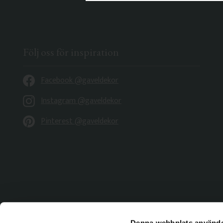
Följ oss för inspiration
Facebook @gaveldekor
Instagram @gaveldekor
Pinterest @gaveldekor
Denna webbplats använde