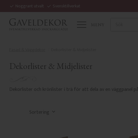
Noggrant utvalt
Svensktillverkat
MENY
Fasad & Väggdekor
Dekorlister & Midjelister
Dekorlister & Midjelister
Dekorlister och krönlister i trä för att dela av en väggpanel p
Välj sortering