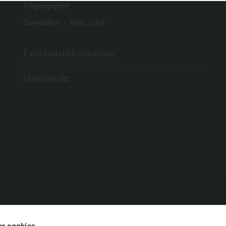
Tillgänglighet
Gaveldekor – Mina sidor
Leveransinformation
Leveranstider
r cookies