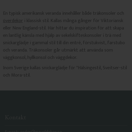
En typisk amerikansk veranda innehåller både träkonsoler och
överdekor
i klassisk stil. Kallas många gånger för Viktoriansk
eller New England-stil. Här hittar du inspiration för att skapa
en lantlig känsla med hjälp av sekelskifteskonsoler i trä med
snickarglädje i gammal stil till din entré, förstukvist, farstubo
och veranda. Träkonsoler går utmärkt att använda som
väggkonsol, hyllkonsol och väggdekor.
Inom Sverige kallas snickarglädje för "Hälsingestil, Sveitser-stil
och Mora-stil.
Kontakt