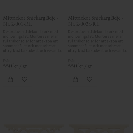
Mittdekor Snickarglädje - 
Mittdekor Snickarglädje - 
Nr. 2-001-RL
Nr. 2-002a-RL
Dekorativ mittdekor i björk med 
Dekorativ mittdekor i björk med 
monteringslist. Monteras mellan 
monteringslist. Monteras mellan 
två träkonsoler för att skapa ett 
två träkonsoler för att skapa ett 
sammanhållet och mer arbetat 
sammanhållet och mer arbetat 
uttryck på farstukvist och veranda.
uttryck på farstukvist och veranda.
550
kr
/
st
550
kr
/
st
Lägg till i favoriter
Lägg till i favoriter