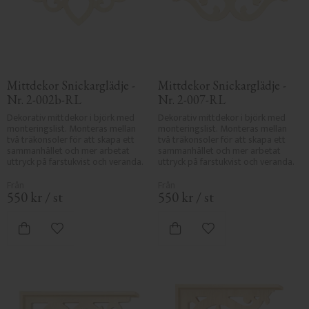
Mittdekor Snickarglädje - 
Mittdekor Snickarglädje - 
Nr. 2-002b-RL
Nr. 2-007-RL
Dekorativ mittdekor i björk med 
Dekorativ mittdekor i björk med 
monteringslist. Monteras mellan 
monteringslist. Monteras mellan 
två träkonsoler för att skapa ett 
två träkonsoler för att skapa ett 
sammanhållet och mer arbetat 
sammanhållet och mer arbetat 
uttryck på farstukvist och veranda.
uttryck på farstukvist och veranda.
550
kr
/
st
550
kr
/
st
Lägg till i favoriter
Lägg till i favoriter