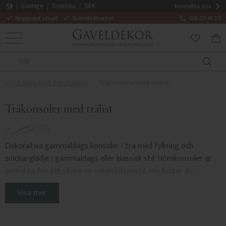
Sverige
Svenska
SEK
Kontakta oss
Noggrant utvalt
Svensktillverkat
018-20 61 20
MENY
KUN
FAVORITE
Snickarglädje & Farstukvist
Träkonsoler med trälist
Träkonsoler med trälist
Dekorativa gammaldags konsoler i trä med fyllning och
snickarglädje i gammaldags eller klassisk stil. Hörnkonsoler är
perfekta för att skapa en sekelskiftesstil. Här hittar du
inspiration för hur du kan dekorera & förgylla din farstukvist
Visa mer
och brokvist. Välj bland enkel snickarglädje eller romantiska och
eleganta modeller.