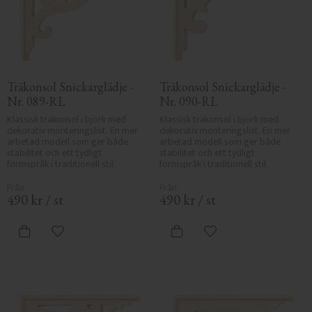
Träkonsol Snickarglädje - 
Träkonsol Snickarglädje - 
Nr. 089-RL
Nr. 090-RL
Klassisk träkonsol i björk med 
Klassisk träkonsol i björk med 
dekorativ monteringslist. En mer 
dekorativ monteringslist. En mer 
arbetad modell som ger både 
arbetad modell som ger både 
stabilitet och ett tydligt 
stabilitet och ett tydligt 
formspråk i traditionell stil.
formspråk i traditionell stil.
490
kr
/
st
490
kr
/
st
Lägg till i favoriter
Lägg till i favoriter