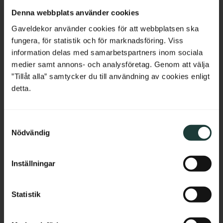
Netherlands
Lägg till i favoriter
Lägg till i favoriter
Denna webbplats använder cookies
Belgium
Gaveldekor använder cookies för att webbplatsen ska
fungera, för statistik och för marknadsföring. Viss
France
information delas med samarbetspartners inom sociala
medier samt annons- och analysföretag. Genom att välja
Bulgaria
”Tillåt alla” samtycker du till användning av cookies enligt
detta.
Croatia
S
Cyprus
Nödvändig
a
m
Czech Republic
Träkonsol Snickarglädje - 
Träkonsol Snickarglädje - 
t
Inställningar
Nr. 012-RL
Nr. 013-RL
y
Estonia
Klassisk träkonsol i björk med 
Klassisk träkonsol i björk med 
c
dekorativ monteringslist. En mer 
dekorativ monteringslist. En mer 
k
Statistik
arbetad modell som ger både 
arbetad modell som ger både 
Greece
stabilitet och ett tydligt 
stabilitet och ett tydligt 
e
formspråk i traditionell stil.
formspråk i traditionell stil.
s