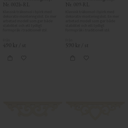
Nr. 002b-RL
Nr. 009-RL
Klassisk träkonsol i björk med 
Klassisk träkonsol i björk med 
dekorativ monteringslist. En mer 
dekorativ monteringslist. En mer 
arbetad modell som ger både 
arbetad modell som ger både 
stabilitet och ett tydligt 
stabilitet och ett tydligt 
formspråk i traditionell stil.
formspråk i traditionell stil.
490
kr
/
st
590
kr
/
st
Lägg till i favoriter
Lägg till i favoriter