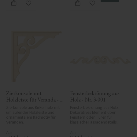
Zu Favoriten hinzufügen
Zu Favoriten hinzufü
Zierkonsole mit 
Fensterbekrönung aus 
Holzleiste für Veranda - 
Holz - Nr. 3-001
Nr. 1-006-RL
Zierkonsole aus Birkenholz mit 
Fensterbekrönung aus Holz. 
umlaufender Holzleiste und 
Dekoratives Element über 
ornamentalem Radmotiv für 
Fenstern oder Türen für 
Veranden.
klassische Fassadendetails.