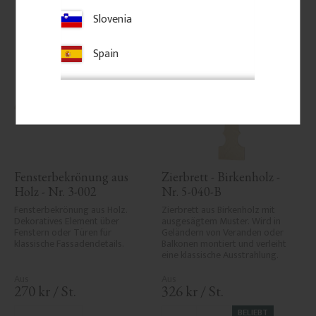
Slovenia
Spain
Fensterbekrönung aus 
Zierbrett - Birkenholz - 
Holz - Nr. 3-002
Nr. 5-040-B
Fensterbekrönung aus Holz. 
Zierbrett aus Birkenholz mit 
Dekoratives Element über 
ausgesägtem Muster. Wird in 
Fenstern oder Türen für 
Geländern von Veranden oder 
klassische Fassadendetails.
Balkonen montiert und verleiht 
eine klassische Ausstrahlung.
270
kr
/
St.
326
kr
/
St.
BELIEBT