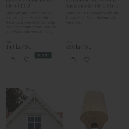
Nr. 5-011-B
Kiefernholz - Nr. 1-016-F
Zierbrett aus Birkenholz mit 
Zierkonsole aus Kiefernholz mit 
ausgesägtem Muster. Wird in 
klassischem Schnörkelmotiv für 
Geländern von Veranden oder 
Veranden.
Balkonen montiert und verleiht 
eine klassische Ausstrahlung.
143
kr
/
St.
450
kr
/
St.
BELIEBT
Zu Favoriten hinzufügen
Zu Favoriten hinzufü