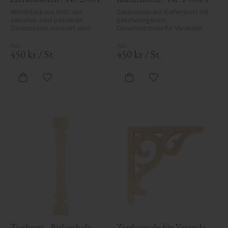
Mittelstück aus Holz, das 
Zierkonsole aus Kiefernholz mit 
zwischen zwei passende 
geschwungenem 
Zierkonsolen montiert wird.
Ornamentmotiv für Veranden.
450
kr
/
St.
450
kr
/
St.
Zu Favoriten hinzufügen
Zu Favoriten hinzufü
Zierbrett - Birkenholz - 
Zierkonsole für Veranda - 