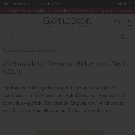
Schweden
Deutsch
SEK
Kontakt
Sorgfältig ausgewählt
Schwedische Herstellung
0046 18 20 61 20
MENÜ
WAR
FAVORITE
Zierkonsolen & Verandadekor
Zierkonsole für Veranda - Birkenholz - Nr. 1-
022-B
Zierkonsole mit bogenförmigem Profil und dekorativen
Abschlüssen im Stil klassischer Holzdekoration. Hergestellt in
Schweden – perfekt für Veranda, Eingang oder Vordach und
verleiht Ihrem Haus Eleganz und historischen Charme.