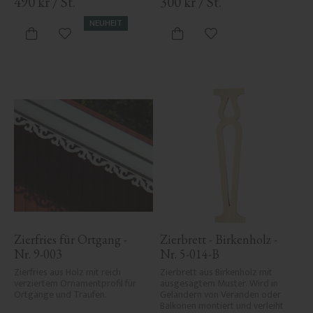
490
kr
/
St.
300
kr
/
St.
NEUHEIT
Zu Favoriten hinzufügen
Zu Favoriten hinzufü
Zierfries für Ortgang - 
Zierbrett - Birkenholz - 
Nr. 9-003
Nr. 5-014-B
Zierfries aus Holz mit reich 
Zierbrett aus Birkenholz mit 
verziertem Ornamentprofil für 
ausgesägtem Muster. Wird in 
Ortgänge und Traufen.
Geländern von Veranden oder 
Balkonen montiert und verleiht 