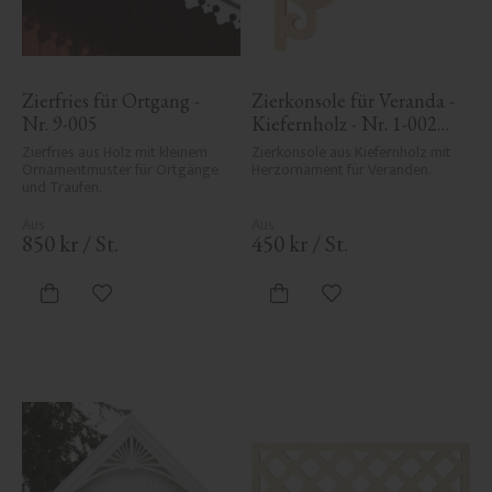
Zierfries für Ortgang - 
Zierkonsole für Veranda - 
Nr. 9-005
Kiefernholz - Nr. 1-002B-
F
Zierfries aus Holz mit kleinem 
Zierkonsole aus Kiefernholz mit 
Ornamentmuster für Ortgänge 
Herzornament für Veranden.
und Traufen.
850
kr
/
St.
450
kr
/
St.
Zu Favoriten hinzufügen
Zu Favoriten hinzufü