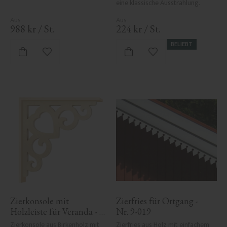
eine klassische Ausstrahlung.
988
kr
/
St.
224
kr
/
St.
BELIEBT
Zu Favoriten hinzufügen
Zu Favoriten hinzufü
Zierkonsole mit 
Zierfries für Ortgang - 
Holzleiste für Veranda - 
Nr. 9-019
Nr. 1-002B-RL
Zierkonsole aus Birkenholz mit 
Zierfries aus Holz mit einfachem 