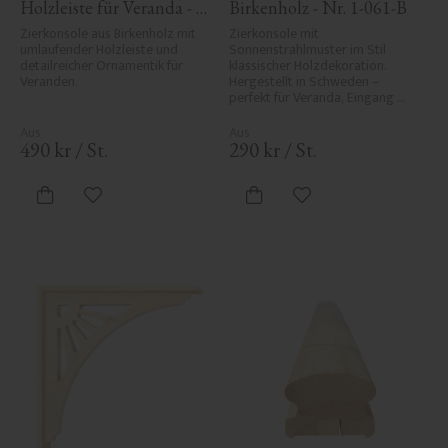
Holzleiste für Veranda - 
Birkenholz - Nr. 1-061-B
Nr. 1-027-RL
Zierkonsole aus Birkenholz mit 
Zierkonsole mit 
umlaufender Holzleiste und 
Sonnenstrahlmuster im Stil 
detailreicher Ornamentik für 
klassischer Holzdekoration. 
Veranden.
Hergestellt in Schweden – 
perfekt für Veranda, Eingang 
oder Vordach und verleiht Ihrem 
Haus historischen Charme und 
Eleganz.
490
kr
/
St.
290
kr
/
St.
Zu Favoriten hinzufügen
Zu Favoriten hinzufü