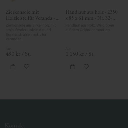
Zierkonsole mit 
Handlauf aus holz - 2350 
Holzleiste für Veranda - 
x 85 x 61 mm - Nr. 32-
Nr. 1-061-RL
145A
Zierkonsole aus Birkenholz mit 
Handlauf aus Holz. Wird oben 
umlaufender Holzleiste und 
auf dem Geländer montiert.
Sonnenstrahlenmotiv für 
Veranden.
490
kr
/
St.
1 150
kr
/
St.
Zu Favoriten hinzufügen
Zu Favoriten hinzufü
Kontakt