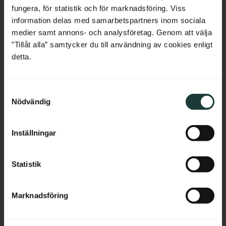
fungera, för statistik och för marknadsföring. Viss
France
information delas med samarbetspartners inom sociala
medier samt annons- och analysföretag. Genom att välja
Bulgaria
”Tillåt alla” samtycker du till användning av cookies enligt
detta.
Croatia
Zierkonsole mit 
Mittelstück für 
Holzleiste für Veranda - 
Zierkonsolen - Nr. 2-001-
S
Cyprus
Nr. 1-001-RL
RL
Nödvändig
Zierkonsole aus Birkenholz mit 
Mittelstück aus Holz, das 
a
umlaufender Holzleiste und 
zwischen zwei passende 
m
Czech Republic
schwungvollem Ornamentmotiv 
Zierkonsolen montiert wird.
für Veranden.
t
Inställningar
y
Estonia
490
kr
/
St.
550
kr
/
St.
c
k
Statistik
Greece
e
Zu Favoriten hinzufügen
Zu Favoriten hinzufü
s
Hungary
Marknadsföring
v
a
Ireland
l