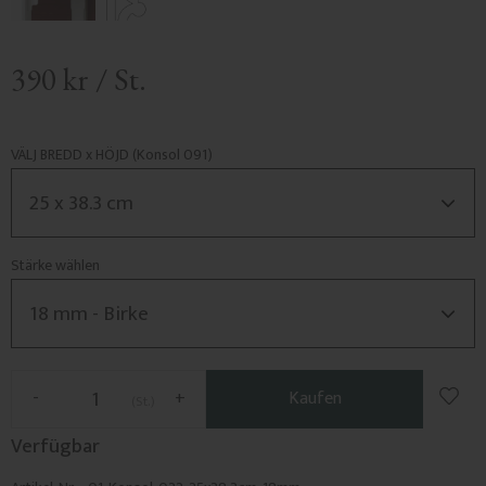
390
kr
/
St.
VÄLJ BREDD x HÖJD (Konsol 091)
Stärke wählen
Zu F
-
+
Kaufen
St.
Verfügbar