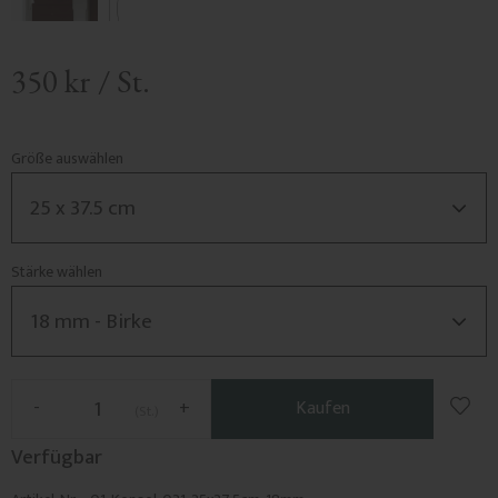
350
kr
/
St.
Größe auswählen
Stärke wählen
Zu F
-
+
Kaufen
St.
Verfügbar