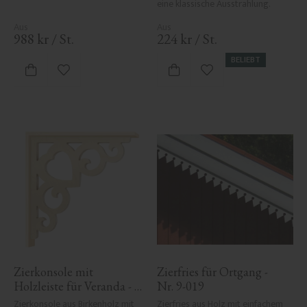
eine klassische Ausstrahlung.
988
kr
/
St.
224
kr
/
St.
BELIEBT
Zu Favoriten hinzufügen
Zu Favoriten hinzufü
Zierkonsole mit 
Zierfries für Ortgang - 
Holzleiste für Veranda - 
Nr. 9-019
Nr. 1-002B-RL
Zierkonsole aus Birkenholz mit 
Zierfries aus Holz mit einfachem 