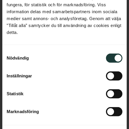
fungera, för statistik och för marknadsföring. Viss
France
information delas med samarbetspartners inom sociala
medier samt annons- och analysföretag. Genom att välja
Bulgaria
”Tillåt alla” samtycker du till användning av cookies enligt
detta.
Croatia
Zierkonsole mit 
Mittelstück für 
Holzleiste für Veranda - 
Zierkonsolen - Nr. 2-001-
S
Cyprus
Nr. 1-001-RL
RL
Nödvändig
Zierkonsole aus Birkenholz mit 
Mittelstück aus Holz, das 
a
umlaufender Holzleiste und 
zwischen zwei passende 
m
Czech Republic
schwungvollem Ornamentmotiv 
Zierkonsolen montiert wird.
für Veranden.
t
Inställningar
y
Estonia
490
kr
/
St.
550
kr
/
St.
c
k
Statistik
Greece
e
Zu Favoriten hinzufügen
Zu Favoriten hinzufü
s
Hungary
Marknadsföring
v
a
Ireland
l