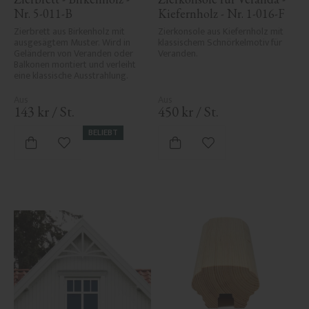
Nr. 5-011-B
Kiefernholz - Nr. 1-016-F
Zierbrett aus Birkenholz mit 
Zierkonsole aus Kiefernholz mit 
ausgesägtem Muster. Wird in 
klassischem Schnörkelmotiv für 
Geländern von Veranden oder 
Veranden.
Balkonen montiert und verleiht 
eine klassische Ausstrahlung.
143
kr
/
St.
450
kr
/
St.
BELIEBT
Zu Favoriten hinzufügen
Zu Favoriten hinzufü