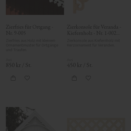
Zierfries für Ortgang - 
Zierkonsole für Veranda - 
Nr. 9-005
Kiefernholz - Nr. 1-002B-
F
Zierfries aus Holz mit kleinem 
Zierkonsole aus Kiefernholz mit 
Ornamentmuster für Ortgänge 
Herzornament für Veranden.
und Traufen.
850
kr
/
St.
450
kr
/
St.
Zu Favoriten hinzufügen
Zu Favoriten hinzufü