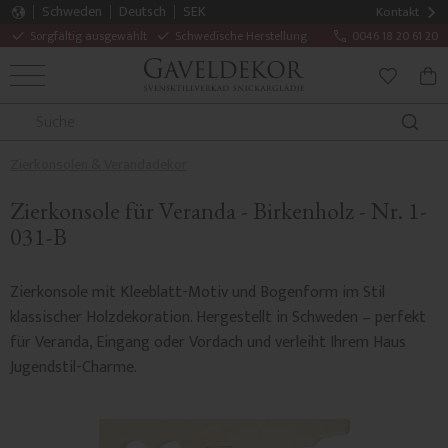
Schweden
Deutsch
SEK
Kontakt
Sorgfältig ausgewählt
Schwedische Herstellung
0046 18 20 61 20
MENÜ
WAR
FAVORITE
Zierkonsolen & Verandadekor
Zierkonsole für Veranda - Birkenholz - Nr. 1-
031-B
Zierkonsole mit Kleeblatt-Motiv und Bogenform im Stil
klassischer Holzdekoration. Hergestellt in Schweden – perfekt
für Veranda, Eingang oder Vordach und verleiht Ihrem Haus
Jugendstil-Charme.