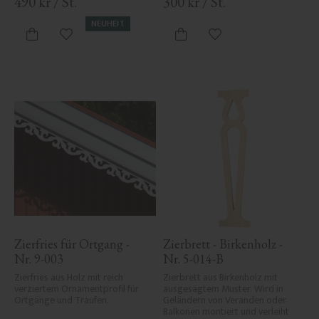
490
kr
/
St.
300
kr
/
St.
NEUHEIT
Zu Favoriten hinzufügen
Zu Favoriten hinzufü
Zierfries für Ortgang - 
Zierbrett - Birkenholz - 
Nr. 9-003
Nr. 5-014-B
Zierfries aus Holz mit reich 
Zierbrett aus Birkenholz mit 
verziertem Ornamentprofil für 
ausgesägtem Muster. Wird in 
Ortgänge und Traufen.
Geländern von Veranden oder 
Balkonen montiert und verleiht 