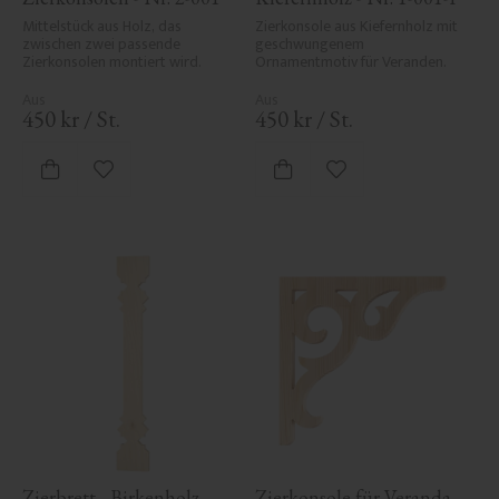
Mittelstück aus Holz, das 
Zierkonsole aus Kiefernholz mit 
zwischen zwei passende 
geschwungenem 
Zierkonsolen montiert wird.
Ornamentmotiv für Veranden.
450
kr
/
St.
450
kr
/
St.
Zu Favoriten hinzufügen
Zu Favoriten hinzufü
Zierbrett - Birkenholz - 
Zierkonsole für Veranda - 