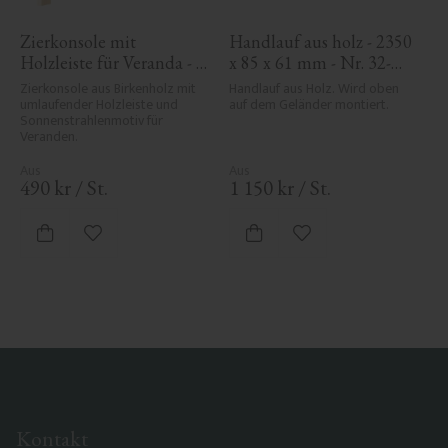
Zierkonsole mit 
Handlauf aus holz - 2350 
Holzleiste für Veranda - 
x 85 x 61 mm - Nr. 32-
Nr. 1-061-RL
145A
Zierkonsole aus Birkenholz mit 
Handlauf aus Holz. Wird oben 
umlaufender Holzleiste und 
auf dem Geländer montiert.
Sonnenstrahlenmotiv für 
Veranden.
490
kr
/
St.
1 150
kr
/
St.
Zu Favoriten hinzufügen
Zu Favoriten hinzufü
Kontakt