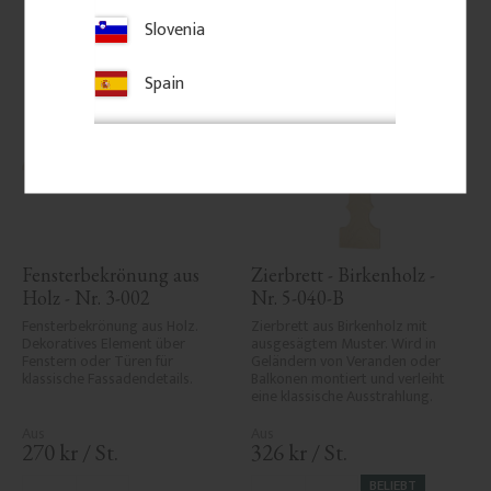
Slovenia
Spain
Fensterbekrönung aus 
Zierbrett - Birkenholz - 
Holz - Nr. 3-002
Nr. 5-040-B
Fensterbekrönung aus Holz. 
Zierbrett aus Birkenholz mit 
Dekoratives Element über 
ausgesägtem Muster. Wird in 
Fenstern oder Türen für 
Geländern von Veranden oder 
klassische Fassadendetails.
Balkonen montiert und verleiht 
eine klassische Ausstrahlung.
270
kr
/
St.
326
kr
/
St.
BELIEBT