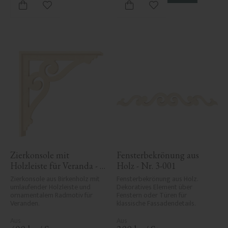
Zu Favoriten hinzufügen
Zu Favoriten hinzufü
Zierkonsole mit 
Fensterbekrönung aus 
Holzleiste für Veranda - 
Holz - Nr. 3-001
Nr. 1-006-RL
Zierkonsole aus Birkenholz mit 
Fensterbekrönung aus Holz. 
umlaufender Holzleiste und 
Dekoratives Element über 
ornamentalem Radmotiv für 
Fenstern oder Türen für 
Veranden.
klassische Fassadendetails.