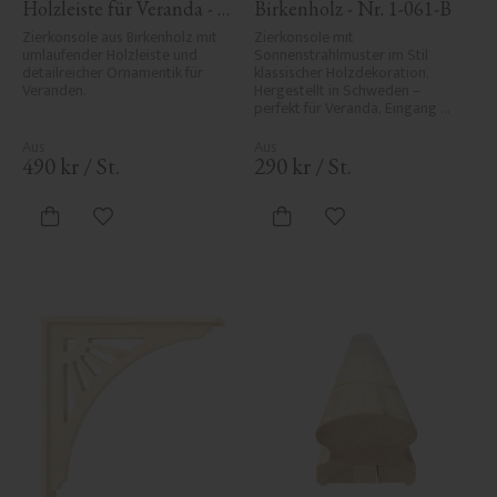
Holzleiste für Veranda - 
Birkenholz - Nr. 1-061-B
Nr. 1-027-RL
Zierkonsole aus Birkenholz mit 
Zierkonsole mit 
umlaufender Holzleiste und 
Sonnenstrahlmuster im Stil 
detailreicher Ornamentik für 
klassischer Holzdekoration. 
Veranden.
Hergestellt in Schweden – 
perfekt für Veranda, Eingang 
oder Vordach und verleiht Ihrem 
Haus historischen Charme und 
Eleganz.
490
kr
/
St.
290
kr
/
St.
Zu Favoriten hinzufügen
Zu Favoriten hinzufü