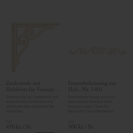
Zierkonsole mit 
Fensterbekrönung aus 
Holzleiste für Veranda - 
Holz - Nr. 3-001
Nr. 1-006-RL
Zierkonsole aus Birkenholz mit 
Fensterbekrönung aus Holz. 
umlaufender Holzleiste und 
Dekoratives Element über 
ornamentalem Radmotiv für 
Fenstern oder Türen für 
Veranden.
klassische Fassadendetails.
490
kr
/
St.
300
kr
/
St.