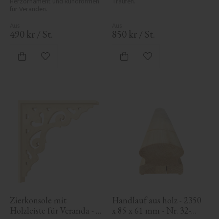
Herzornament und Rundformen 
Traufen.
für Veranden.
490
kr
/
St.
850
kr
/
St.
Zu Favoriten hinzufügen
Zu Favoriten hinzufü
Zierkonsole mit 
Handlauf aus holz - 2350 
Holzleiste für Veranda - 
x 85 x 61 mm - Nr. 32-