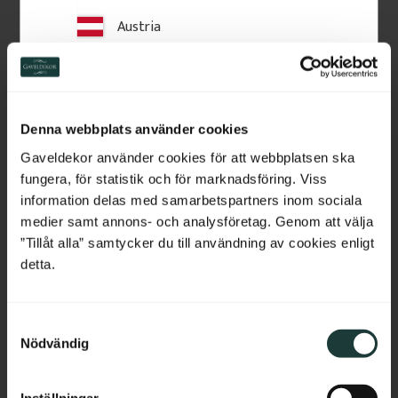
Austria
Switzerland
Netherlands
Handlauf aus holz - 95 x 
Handlauf aus holz - 2350 
45 mm - Nr. 32-CL-020
x 65 x 40 mm - Nr. 32-
Denna webbplats använder cookies
204A
Handlauf aus Holz. Wird oben 
Handlauf aus Holz. Wird oben 
Belgium
Gaveldekor använder cookies för att webbplatsen ska
auf dem Geländer montiert.
auf dem Geländer montiert.
fungera, för statistik och för marknadsföring. Viss
France
information delas med samarbetspartners inom sociala
350
kr
/
Meter
685
kr
/
St.
medier samt annons- och analysföretag. Genom att välja
Bulgaria
”Tillåt alla” samtycker du till användning av cookies enligt
Zu Favoriten hinzufügen
Zu Favoriten hinzufü
detta.
Croatia
S
Cyprus
Nödvändig
a
m
Czech Republic
t
Inställningar