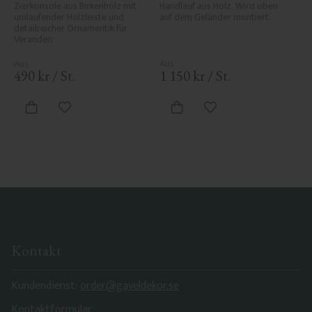
Nr. 1-027-RL
145A
Zierkonsole aus Birkenholz mit 
Handlauf aus Holz. Wird oben 
umlaufender Holzleiste und 
auf dem Geländer montiert.
detailreicher Ornamentik für 
Veranden.
490
kr
/
St.
1 150
kr
/
St.
Zu Favoriten hinzufügen
Zu Favoriten hinzufü
Kontakt
Kundendienst:
order@gaveldekor.se
Kontaktformular