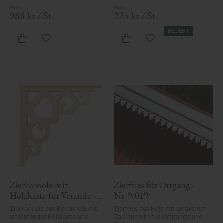
988
kr
/
St.
224
kr
/
St.
BELIEBT
Zu Favoriten hinzufügen
Zu Favoriten hinzufü
Zierkonsole mit 
Zierfries für Ortgang - 
Holzleiste für Veranda - 
Nr. 9-019
Nr. 1-002B-RL
Zierkonsole aus Birkenholz mit 
Zierfries aus Holz mit einfachem 
umlaufender Holzleiste und 
Zackenmotiv für Ortgänge und 