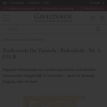
Schweden
Deutsch
SEK
Kontakt
Sorgfältig ausgewählt
Schwedische Herstellung
0046 18 20 61 20
MENÜ
WAR
FAVORITE
Zierkonsolen & Verandadekor
Zierkonsole für Veranda - Birkenholz - Nr. 1-
091-B
Elegante Holzkonsole mit rundem Ausschnitt und weichen
Ornamenten. Hergestellt in Schweden – ideal für Veranda,
Eingang oder Vordach.