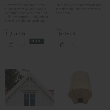
Zierbrett aus Birkenholz mit 
Zierkonsole aus Kiefernholz mit 
ausgesägtem Muster. Wird in 
klassischem Schnörkelmotiv für 
Geländern von Veranden oder 
Veranden.
Balkonen montiert und verleiht 
eine klassische Ausstrahlung.
143
kr
/
St.
450
kr
/
St.
BELIEBT
Zu Favoriten hinzufügen
Zu Favoriten hinzufü