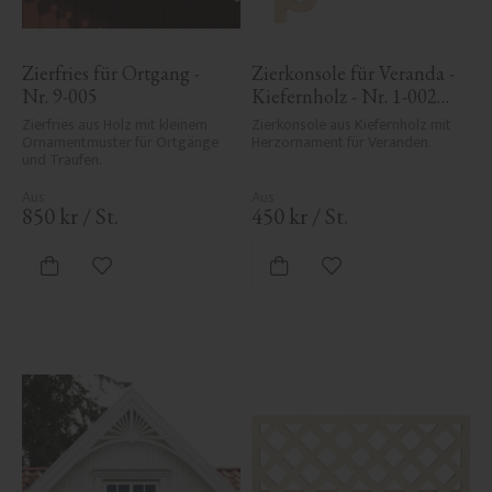
Zierfries für Ortgang - 
Zierkonsole für Veranda - 
Nr. 9-005
Kiefernholz - Nr. 1-002B-
F
Zierfries aus Holz mit kleinem 
Zierkonsole aus Kiefernholz mit 
Ornamentmuster für Ortgänge 
Herzornament für Veranden.
und Traufen.
850
kr
/
St.
450
kr
/
St.
Zu Favoriten hinzufügen
Zu Favoriten hinzufü