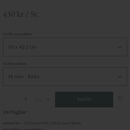
450
kr
/
St.
Größe auswählen
Stärke wählen
Zu F
-
+
Kaufen
St.
Verfügbar
Artikel-Nr.
01_Konsol-091_30x42.2cm_18mm
Hersteller
Gaveldekor