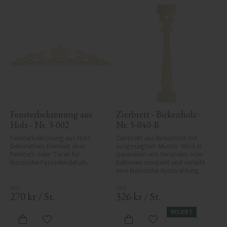
Fensterbekrönung aus 
Zierbrett - Birkenholz - 
Holz - Nr. 3-002
Nr. 5-040-B
Fensterbekrönung aus Holz. 
Zierbrett aus Birkenholz mit 
Dekoratives Element über 
ausgesägtem Muster. Wird in 
Fenstern oder Türen für 
Geländern von Veranden oder 
klassische Fassadendetails.
Balkonen montiert und verleiht 
eine klassische Ausstrahlung.
270
kr
/
St.
326
kr
/
St.
BELIEBT
Zu Favoriten hinzufügen
Zu Favoriten hinzufü