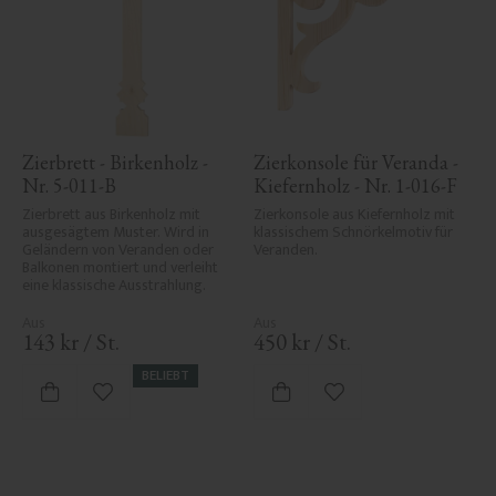
Zierbrett - Birkenholz - 
Zierkonsole für Veranda - 
Nr. 5-011-B
Kiefernholz - Nr. 1-016-F
Zierbrett aus Birkenholz mit 
Zierkonsole aus Kiefernholz mit 
ausgesägtem Muster. Wird in 
klassischem Schnörkelmotiv für 
Geländern von Veranden oder 
Veranden.
Balkonen montiert und verleiht 
eine klassische Ausstrahlung.
143
kr
/
St.
450
kr
/
St.
BELIEBT
Zu Favoriten hinzufügen
Zu Favoriten hinzufü