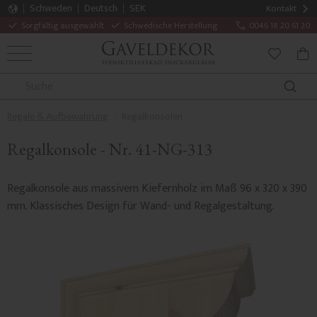
Schweden
Deutsch
SEK
Kontakt
Sorgfältig ausgewählt
Schwedische Herstellung
0046 18 20 61 20
MENÜ
WAR
FAVORITE
Regale & Aufbewahrung
Regalkonsolen
Regalkonsole - Nr. 41-NG-313
Regalkonsole aus massivem Kiefernholz im Maß 96 x 320 x 390
mm. Klassisches Design für Wand- und Regalgestaltung.