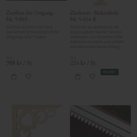
Zierfries für Ortgang - 
Zierbrett - Birkenholz - 
Nr. 9-003
Nr. 5-014-B
Zierfries aus Holz mit reich 
Zierbrett aus Birkenholz mit 
verziertem Ornamentprofil für 
ausgesägtem Muster. Wird in 
Ortgänge und Traufen.
Geländern von Veranden oder 
Balkonen montiert und verleiht 
eine klassische Ausstrahlung.
988
kr
/
St.
224
kr
/
St.
BELIEBT
Zu Favoriten hinzufügen
Zu Favoriten hinzufü