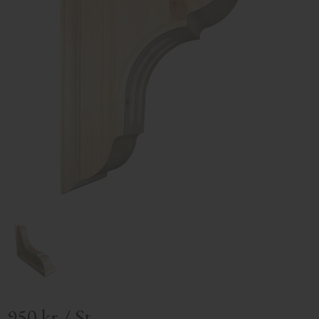
950
kr
/
St.