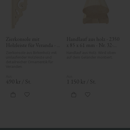
Zierkonsole mit 
Handlauf aus holz - 2350 
Holzleiste für Veranda - 
x 85 x 61 mm - Nr. 32-
Nr. 1-027-RL
145A
Zierkonsole aus Birkenholz mit 
Handlauf aus Holz. Wird oben 
umlaufender Holzleiste und 
auf dem Geländer montiert.
detailreicher Ornamentik für 
Veranden.
490
kr
/
St.
1 150
kr
/
St.
Zu Favoriten hinzufügen
Zu Favoriten hinzufü