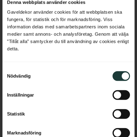
Denna webbplats använder cookies
Belgium
Gaveldekor använder cookies för att webbplatsen ska
fungera, för statistik och för marknadsföring. Viss
France
information delas med samarbetspartners inom sociala
medier samt annons- och analysföretag. Genom att välja
Bulgaria
”Tillåt alla” samtycker du till användning av cookies enligt
detta.
Croatia
S
Cyprus
Nödvändig
a
Giebelverzierung - 
Zierfüllung für 
m
Czech Republic
Ziergiebel - Nr. 6-040
Verandadach - Nr. 8-003
t
Giebelverzierung aus Holz. Wird 
Zierfüllung aus Holz mit 
Inställningar
in die Windbretter montiert zur 
Rautenmuster zur Montage 
y
Estonia
Dekoration des Giebels. Mit 
unter Verandadächern.
c
Sonnenmotiv.
k
Statistik
Greece
e
3 100
kr
/
St.
469
kr
/
St.
s
Hungary
Marknadsföring
v