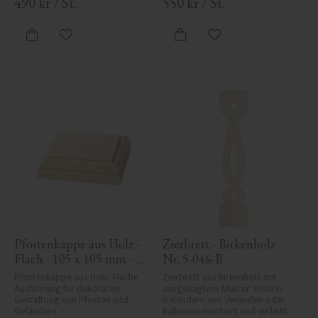
490
kr
/
St.
550
kr
/
St.
Zu Favoriten hinzufügen
Zu Favoriten hinzufü
Pfostenkappe aus Holz - 
Zierbrett - Birkenholz - 
Flach - 105 x 105 mm - 
Nr. 5-046-B
Nr. 34-140
Pfostenkappe aus Holz. Flache 
Zierbrett aus Birkenholz mit 
Ausführung für dekorative 
ausgesägtem Muster. Wird in 
Gestaltung von Pfosten und 
Geländern von Veranden oder 
Geländern.
Balkonen montiert und verleiht 