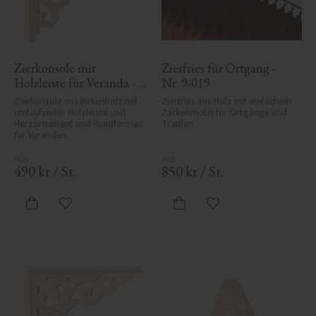
Zierkonsole mit 
Zierfries für Ortgang - 
Holzleiste für Veranda - 
Nr. 9-019
Nr. 1-002B-RL
Zierkonsole aus Birkenholz mit 
Zierfries aus Holz mit einfachem 
umlaufender Holzleiste und 
Zackenmotiv für Ortgänge und 
Herzornament und Rundformen 
Traufen.
für Veranden.
490
kr
/
St.
850
kr
/
St.
Zu Favoriten hinzufügen
Zu Favoriten hinzufü