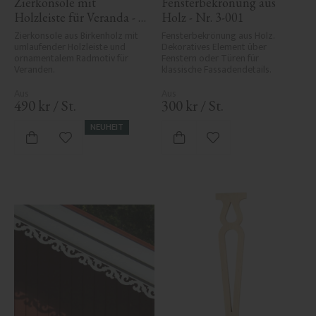
Zierkonsole mit 
Fensterbekrönung aus 
Holzleiste für Veranda - 
Holz - Nr. 3-001
Nr. 1-006-RL
Zierkonsole aus Birkenholz mit 
Fensterbekrönung aus Holz. 
umlaufender Holzleiste und 
Dekoratives Element über 
ornamentalem Radmotiv für 
Fenstern oder Türen für 
Veranden.
klassische Fassadendetails.
490
kr
/
St.
300
kr
/
St.
NEUHEIT
Zu Favoriten hinzufügen
Zu Favoriten hinzufü