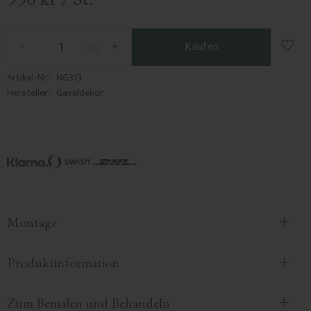
Zu F
-
+
Kaufen
St.
Artikel-Nr.
NG313
Hersteller
Gaveldekor
Montage
Produktinformation
Zum Bemalen und Behandeln