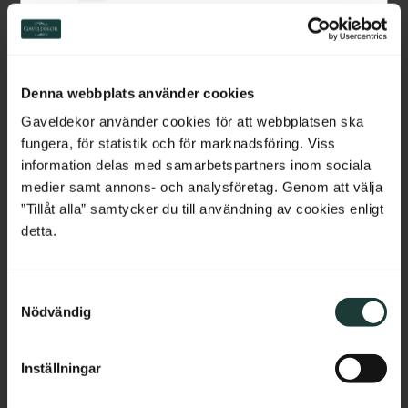
Switzerland
Handlauf aus holz - 2350 
Untergurt aus Holz - 
Netherlands
x 85 x 61 mm - Nr. 32-
2350 x 15 x 40 mm - Nr. 
Denna webbplats använder cookies
145A
33-139A
Handlauf aus Holz. Wird oben 
Fußleiste aus Holz für Geländer. 
Belgium
auf dem Geländer montiert.
Wird unten seitlich am Geländer 
Gaveldekor använder cookies för att webbplatsen ska
montiert.
fungera, för statistik och för marknadsföring. Viss
France
information delas med samarbetspartners inom sociala
1 150
kr
/
St.
195
kr
/
St.
medier samt annons- och analysföretag. Genom att välja
Bulgaria
”Tillåt alla” samtycker du till användning av cookies enligt
detta.
Zu Favoriten hinzufügen
Zu Favoriten hinzufü
Croatia
S
Cyprus
Nödvändig
a
m
Czech Republic
t
Inställningar
y
Estonia
c