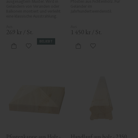
ausgesägtem Muster. Wird in 
Pfosten aus Fichtenholz. Für 
Geländern von Veranden oder 
Geländer im 
Balkonen montiert und verleiht 
Jahrhundertwendenstil.
eine klassische Ausstrahlung.
269
kr
/
St.
1 450
kr
/
St.
BELIEBT
Zu Favoriten hinzufügen
Zu Favoriten hinzufü
Pfostenkappe aus Holz - 
Handlauf aus holz - 2350 