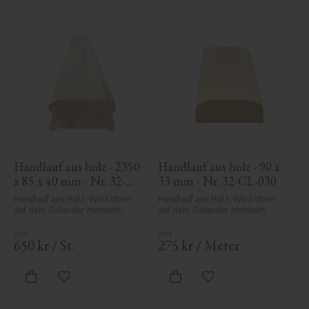
Handlauf aus holz - 2350 
Handlauf aus holz - 90 x 
x 85 x 40 mm - Nr. 32-
33 mm - Nr. 32-CL-030
137A
Handlauf aus Holz. Wird oben 
Handlauf aus Holz. Wird oben 
auf dem Geländer montiert.
auf dem Geländer montiert.
650
kr
/
St.
275
kr
/
Meter
Zu Favoriten hinzufügen
Zu Favoriten hinzufü