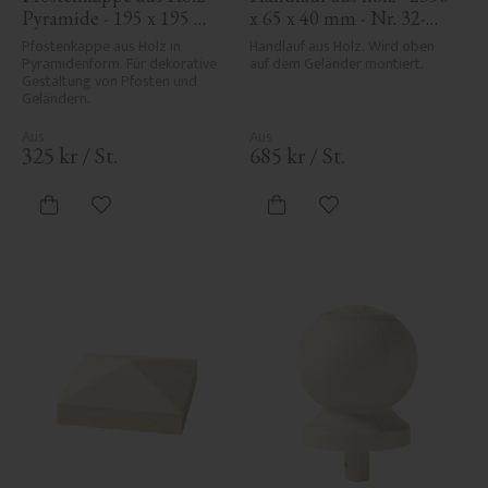
Pyramide - 195 x 195 
x 65 x 40 mm - Nr. 32-
mm - Nr. 34-169
204A
Pfostenkappe aus Holz in 
Handlauf aus Holz. Wird oben 
Pyramidenform. Für dekorative 
auf dem Geländer montiert.
Gestaltung von Pfosten und 
Geländern.
325
kr
/
St.
685
kr
/
St.
Zu Favoriten hinzufügen
Zu Favoriten hinzufü