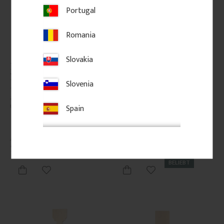
Portugal
Romania
Slovakia
Pfosten 118 cm - gefast - 
Zierbrett - Birkenholz - 
Nr. 30-125
Nr. 5-040-B
Slovenia
1180 x 85 mm. Gefaster Pfosten 
Zierbrett aus Birkenholz mit 
aus Kiefernholz . Für Geländer 
ausgesägtem Muster. Wird in 
und Staket im klassischen Stil.
Geländern von Veranden oder 
Spain
Balkonen montiert und verleiht 
eine klassische Ausstrahlung.
550
kr
/
St.
326
kr
/
St.
BELIEBT
Zu Favoriten hinzufügen
Zu Favoriten hinzufü