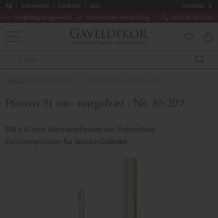
Schweden
Deutsch
SEK
Kontakt
Sorgfältig ausgewählt
Schwedische Herstellung
0046 18 20 61 20
MENÜ
WAR
FAVORITE
Geländer & Holzpfosten
Holzpfosten & Holzsäulen
Pfosten 91 cm - nutgefräst - Nr. 30-209
910 x 32 mm. Vierkantpfosten aus Fichtenholz.
Zwischenpfosten für leichte Geländer.