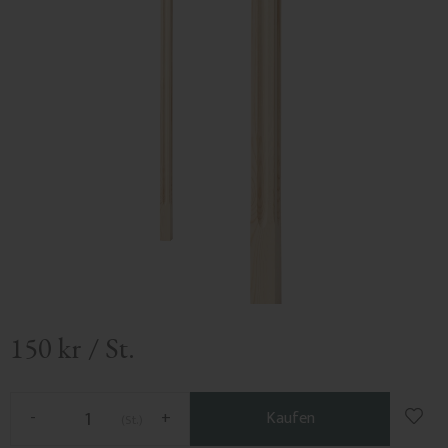
150
kr
/
St.
Zu F
-
+
Kaufen
St.