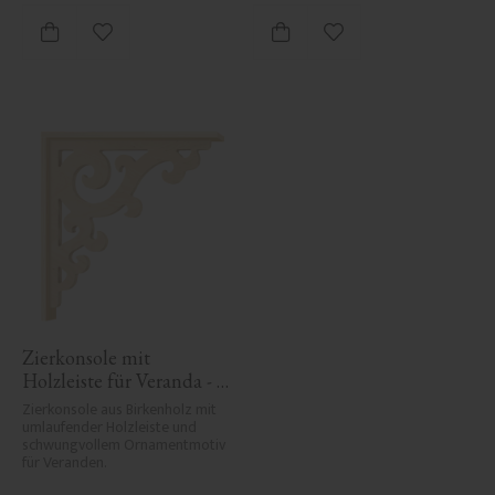
Zu Favoriten hinzufügen
Zu Favoriten hinzufü
Zierkonsole mit 
Holzleiste für Veranda - 
Nr. 1-001-RL
Zierkonsole aus Birkenholz mit 
umlaufender Holzleiste und 
schwungvollem Ornamentmotiv 
für Veranden.