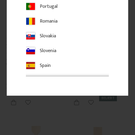
Portugal
Romania
Slovakia
Pfosten 118 cm - gefast - 
Zierbrett - Birkenholz - 
Nr. 30-125
Nr. 5-040-B
Slovenia
1180 x 85 mm. Gefaster Pfosten 
Zierbrett aus Birkenholz mit 
aus Kiefernholz . Für Geländer 
ausgesägtem Muster. Wird in 
und Staket im klassischen Stil.
Geländern von Veranden oder 
Spain
Balkonen montiert und verleiht 
eine klassische Ausstrahlung.
550
kr
/
St.
326
kr
/
St.
BELIEBT
Zu Favoriten hinzufügen
Zu Favoriten hinzufü