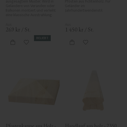
ausgesägtem Muster. Wird in 
Pfosten aus Fichtenholz. Für 
Geländern von Veranden oder 
Geländer im 
Balkonen montiert und verleiht 
Jahrhundertwendenstil.
eine klassische Ausstrahlung.
269
kr
/
St.
1 450
kr
/
St.
BELIEBT
Zu Favoriten hinzufügen
Zu Favoriten hinzufü
Pfostenkappe aus Holz - 
Handlauf aus holz - 2350 