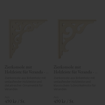
Zu Favoriten hinzufügen
Zu Favoriten hinzufü
Zierkonsole mit 
Zierkonsole mit 
Holzleiste für Veranda - 
Holzleiste für Veranda - 
Nr. 1-027-RL
Nr. 1-016-RL
Zierkonsole aus Birkenholz mit 
Zierkonsole aus Birkenholz mit 
umlaufender Holzleiste und 
umlaufender Holzleiste und 
detailreicher Ornamentik für 
klassischem Schnörkelmotiv für 
Veranden.
Veranden.
490
kr
/
St.
490
kr
/
St.