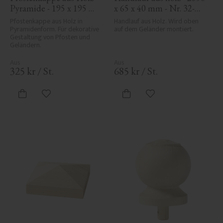
Pyramide - 195 x 195 
x 65 x 40 mm - Nr. 32-
mm - Nr. 34-169
204A
Pfostenkappe aus Holz in 
Handlauf aus Holz. Wird oben 
Pyramidenform. Für dekorative 
auf dem Geländer montiert.
Gestaltung von Pfosten und 
Geländern.
325
kr
/
St.
685
kr
/
St.
Zu Favoriten hinzufügen
Zu Favoriten hinzufü