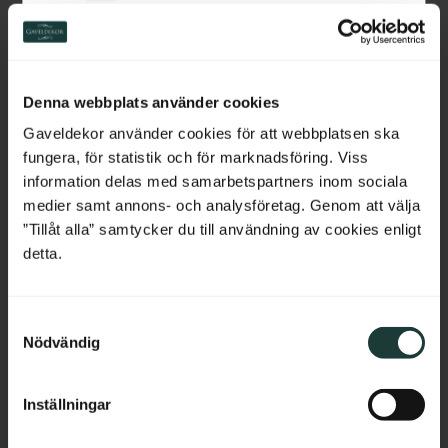
Switzerland
Handlauf aus holz - 2350 
Untergurt aus Holz - 
Netherlands
x 85 x 61 mm - Nr. 32-
2350 x 15 x 40 mm - Nr. 
Denna webbplats använder cookies
145A
33-139A
Handlauf aus Holz. Wird oben 
Fußleiste aus Holz für Geländer. 
Belgium
auf dem Geländer montiert.
Wird unten seitlich am Geländer 
Gaveldekor använder cookies för att webbplatsen ska
montiert.
fungera, för statistik och för marknadsföring. Viss
France
information delas med samarbetspartners inom sociala
1 150
kr
/
St.
195
kr
/
St.
medier samt annons- och analysföretag. Genom att välja
Bulgaria
”Tillåt alla” samtycker du till användning av cookies enligt
detta.
Zu Favoriten hinzufügen
Zu Favoriten hinzufü
Croatia
S
Cyprus
Nödvändig
a
m
Czech Republic
t
Inställningar
y
Estonia
c