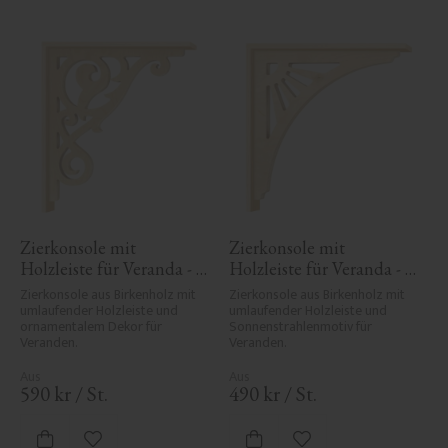
Zierkonsole mit 
Zierkonsole mit 
Holzleiste für Veranda - 
Holzleiste für Veranda - 
Nr. 1-018-RL
Nr. 1-061-RL
Zierkonsole aus Birkenholz mit 
Zierkonsole aus Birkenholz mit 
umlaufender Holzleiste und 
umlaufender Holzleiste und 
ornamentalem Dekor für 
Sonnenstrahlenmotiv für 
Veranden.
Veranden.
590
kr
/
St.
490
kr
/
St.