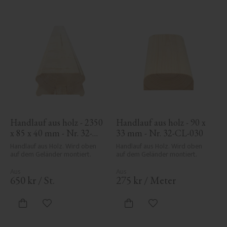
Handlauf aus holz - 2350 
Handlauf aus holz - 90 x 
x 85 x 40 mm - Nr. 32-
33 mm - Nr. 32-CL-030
137A
Handlauf aus Holz. Wird oben 
Handlauf aus Holz. Wird oben 
auf dem Geländer montiert.
auf dem Geländer montiert.
650
kr
/
St.
275
kr
/
Meter
Zu Favoriten hinzufügen
Zu Favoriten hinzufü