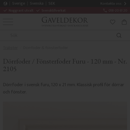
Sverige
Svenska
SEK
Kontakta oss
Noggrant utvalt
Svensktillverkat
018-20 61 20
MENY
KUN
FAVORITE
Trälister
Dörrfoder & fönsterfoder
Dörrfoder / Fönsterfoder Furu - 120 mm - Nr.
2105
Dörrfoder i svensk furu, 120 x 21 mm. Klassisk profil för dörrar
och fönster.