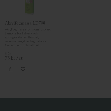
Akrylfogmassa LD708
Akrylfogmassa för inomhusbruk. 
Lämplig för listverk och 
springor där en flexibel, 
övermålningsbar fog behövs. 
Ger ett rent och hållbart 
resultat.
75
kr
/
st
Lägg till i favoriter