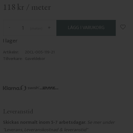
118
kr
/
meter
Lägg 
-
+
meter
I lager
Artikelnr
20CL-005-119-21
Tillverkare
Gaveldekor
Leveranstid
Skickas normalt inom 5-7 arbetsdagar.
Se mer under
"
Leverans, Leveranskostnad & leveranstid"