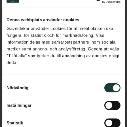
Switzerland
Trälist i klassisk stil.
60 eller 100 cm och kapas 
några cm högre än golvsockeln.
Netherlands
20
kr
/
st
195
kr
/
st
Denna webbplats använder cookies
Belgium
Gaveldekor använder cookies för att webbplatsen ska
Lägg till i favoriter
Lägg till i favoriter
fungera, för statistik och för marknadsföring. Viss
France
information delas med samarbetspartners inom sociala
medier samt annons- och analysföretag. Genom att välja
Bulgaria
”Tillåt alla” samtycker du till användning av cookies enligt
detta.
Croatia
S
Cyprus
Nödvändig
a
m
Czech Republic
t
Inställningar
y
Estonia
Skurkloss / Sockelkloss - 
Foderpaket för dörr - 120 
c
125 x 24 mm - Nr. 1272
mm - Nr. 2105
k
Statistik
Greece