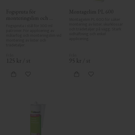
Fogspruta för 
Montagelim PL 600
monteringslim och 
Montagelim PL 600 för säker 
målarfog
montering av lister, skurklossar 
Fogspruta i stål för 300 ml 
och trädetaljer på vägg. Stark 
patroner. För applicering av 
vidhäftning och enkel 
målarfog och monteringslim vid 
applicering.
montering av lister och 
trädetaljer.
125
kr
/
st
95
kr
/
st
Lägg till i favoriter
Lägg till i favoriter