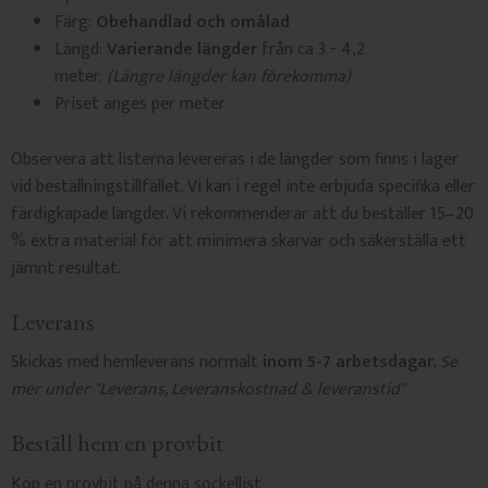
Färg:
Obehandlad och omålad
Längd:
Varierande längder
från ca 3 - 4,2
meter.
(Längre längder kan förekomma)
Priset anges per meter
Observera att listerna levereras i de längder som finns i lager
vid beställningstillfället. Vi kan i regel inte erbjuda specifika eller
färdigkapade längder. Vi rekommenderar att du beställer 15–20
% extra material för att minimera skarvar och säkerställa ett
jämnt resultat.
Leverans
Skickas med hemleverans normalt
inom 5-7 arbetsdagar.
Se
mer under "
Leverans, Leveranskostnad & leveranstid"
Beställ hem en provbit
Köp en provbit på
denna sockellist