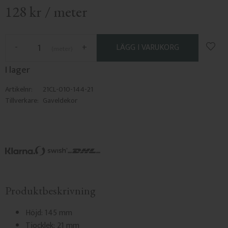
128
kr
/
meter
Lägg 
-
+
meter
I lager
Artikelnr
21CL-010-144-21
Tillverkare
Gaveldekor
Produktbeskrivning
Höjd: 145 mm
Tjocklek: 21 mm