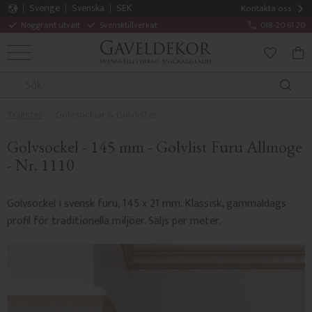
Sverige
Svenska
SEK
Kontakta oss
Noggrant utvalt
Svensktillverkat
018-20 61 20
MENY
KUN
FAVORITE
Trälister
Golvsocklar & Golvlister
Golvsockel - 145 mm - Golvlist Furu Allmoge
- Nr. 1110
Golvsockel i svensk furu, 145 x 21 mm. Klassisk, gammaldags
profil för traditionella miljöer. Säljs per meter.