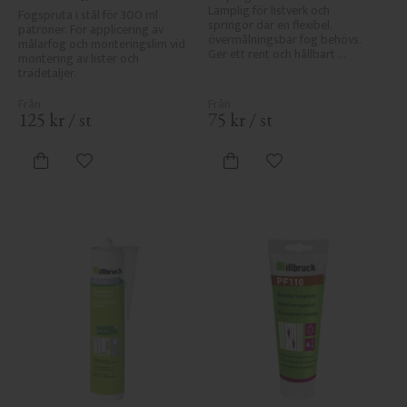
målarfog
Lämplig för listverk och 
Fogspruta i stål för 300 ml 
springor där en flexibel, 
patroner. För applicering av 
övermålningsbar fog behövs. 
målarfog och monteringslim vid 
Ger ett rent och hållbart 
montering av lister och 
resultat.
trädetaljer.
125
kr
/
st
75
kr
/
st
Lägg till i favoriter
Lägg till i favoriter