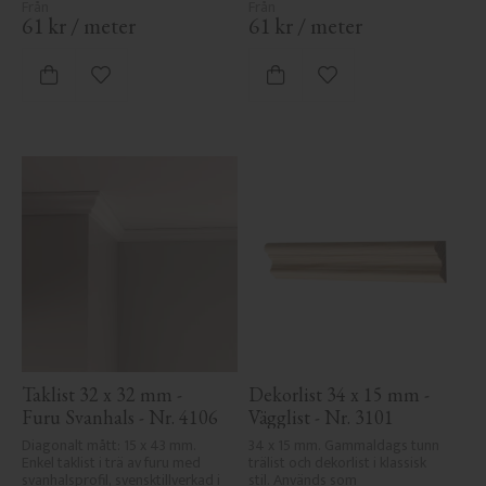
61
kr
/
meter
61
kr
/
meter
Lägg till i favoriter
Lägg till i favoriter
Taklist 32 x 32 mm - 
Dekorlist 34 x 15 mm - 
Furu Svanhals - Nr. 4106
Vägglist - Nr. 3101
Diagonalt mått: 15 x 43 mm. 
34 x 15 mm. Gammaldags tunn 
Enkel taklist i trä av furu med 
trälist och dekorlist i klassisk 
svanhalsprofil, svensktillverkad i 
stil. Används som 