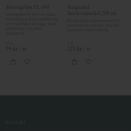
Montagelim PL 600
Träspackel 
Snickerispackel 200 ml
Montagelim PL 600 för säker 
montering av lister, skurklossar 
Ett lättslipat snickerispackel för 
och trädetaljer på vägg. Stark 
inomhusbruk som ger rena och 
vidhäftning och enkel 
jämna ytor inför målning.
applicering.
95
kr
/
st
125
kr
/
st
Lägg till i favoriter
Lägg till i favoriter
Kontakt