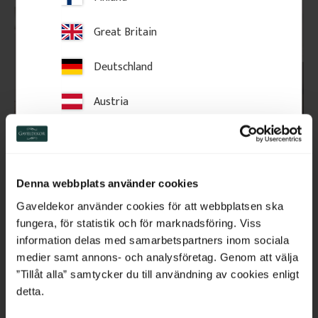
Great Britain
Deutschland
Austria
Switzerland
Golvsockel - 145 mm - 
Dörrfoder / Fönsterfoder 
Golvlist Furu Allmoge - 
Furu - 95 mm - Nr. 2103
Nr. 1110
Netherlands
Golvsockel i svensk furu, 145 x 21 
Dörrfoder i svensk furu, 95 x 21 
mm. Klassisk, gammaldags 
mm. Gammaldags päronfoder i 
Denna webbplats använder cookies
profil för traditionella miljöer. 
klassisk stil. Tidstyp 1850-1920-
Belgium
Säljs per meter.
tal.
Gaveldekor använder cookies för att webbplatsen ska
fungera, för statistik och för marknadsföring. Viss
France
128
kr
/
meter
98
kr
/
meter
information delas med samarbetspartners inom sociala
medier samt annons- och analysföretag. Genom att välja
FAVORIT
Bulgaria
”Tillåt alla” samtycker du till användning av cookies enligt
Lägg till i favoriter
Lägg till i favoriter
detta.
Croatia