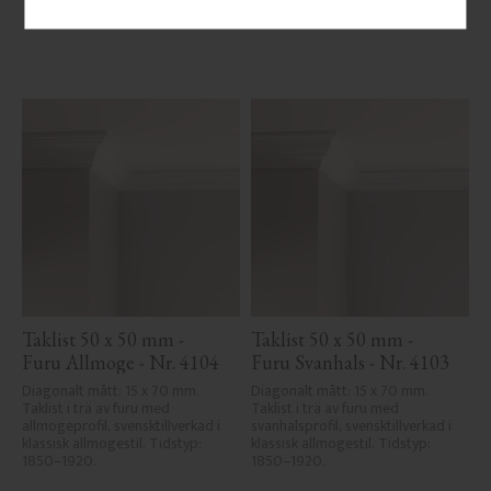
Lägg till i favoriter
Lägg till i favoriter
Taklist 50 x 50 mm - 
Taklist 50 x 50 mm - 
Furu Allmoge - Nr. 4104
Furu Svanhals - Nr. 4103
Diagonalt mått: 15 x 70 mm. 
Diagonalt mått: 15 x 70 mm. 
Taklist i trä av furu med 
Taklist i trä av furu med 
allmogeprofil, svensktillverkad i 
svanhalsprofil, svensktillverkad i 
klassisk allmogestil. Tidstyp: 
klassisk allmogestil. Tidstyp: 
1850–1920.
1850–1920.