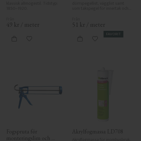
klassisk allmogestil. Tidstyp: 
dörrspegellist, vägglist samt 
1850–1920.
som takspegel för innertak och 
vägg.
49
kr
/
meter
51
kr
/
meter
FAVORIT
Lägg till i favoriter
Lägg till i favoriter
Fogspruta för 
Akrylfogmassa LD708
monteringslim och 
Akrylfogmassa för inomhusbruk. 