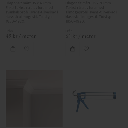
Diagonalt mått: 15 x 43 mm. 
Diagonalt mått: 15 x 70 mm. 
Enkel taklist i trä av furu med 
Taklist i trä av furu med 
svanhalsprofil, svensktillverkad i 
allmogeprofil, svensktillverkad i 
klassisk allmogestil. Tidstyp: 
klassisk allmogestil. Tidstyp: 
1850–1920.
1850–1920.
49
kr
/
meter
61
kr
/
meter
Lägg till i favoriter
Lägg till i favoriter