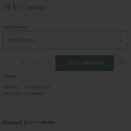
98
kr
/
meter
Välj Dimension
Lägg 
-
+
meter
I lager
Artikelnr
List-1101-15-95
Tillverkare
Gaveldekor