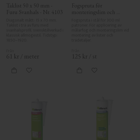
Taklist 50 x 50 mm - 
Fogspruta för 
Furu Svanhals - Nr. 4103
monteringslim och 
målarfog
Diagonalt mått: 15 x 70 mm. 
Fogspruta i stål för 300 ml 
Taklist i trä av furu med 
patroner. För applicering av 
svanhalsprofil, svensktillverkad i 
målarfog och monteringslim vid 
klassisk allmogestil. Tidstyp: 
montering av lister och 
1850–1920.
trädetaljer.
61
kr
/
meter
125
kr
/
st
Lägg till i favoriter
Lägg till i favoriter