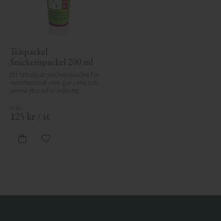
Träspackel 
Snickerispackel 200 ml
Ett lättslipat snickerispackel för 
inomhusbruk som ger rena och 
jämna ytor inför målning.
125
kr
/
st
Lägg till i favoriter