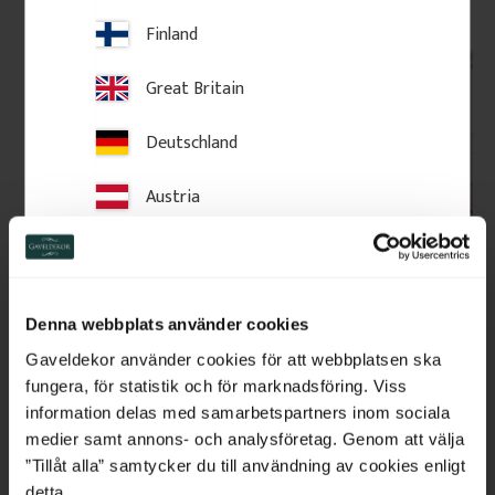
Finland
Great Britain
Deutschland
Austria
Switzerland
Skurkloss / Sockelkloss - 
Golvsockel - 120 mm - 
Netherlands
102 x 24 mm - Nr. 1251
Golvlist Furu Klassisk - 
Denna webbplats använder cookies
Nr. 1103
Foderkloss och fodersockel i 
Golvsockel i svensk furu, 120 
Belgium
Gaveldekor använder cookies för att webbplatsen ska
klassisk allmogestil. Levereras i 
mm hög. Finns i två tjocklekar: 
60 eller 100 cm och kapas 
15 eller 21 mm. Klassisk, 
fungera, för statistik och för marknadsföring. Viss
några cm högre än golvsockeln.
sekelskiftesprofil. Säljs per 
France
information delas med samarbetspartners inom sociala
meter.
medier samt annons- och analysföretag. Genom att välja
Bulgaria
”Tillåt alla” samtycker du till användning av cookies enligt
195
kr
/
st
105
kr
/
meter
detta.