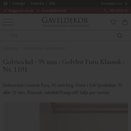
Sverige
Svenska
SEK
Kontakta oss
Noggrant utvalt
Svensktillverkat
018-20 61 20
MENY
KUN
FAVORITE
Trälister
Golvsocklar & Golvlister
Golvsockel - 95 mm - Golvlist Furu Klassisk -
Nr. 1101
Golvsockel i svensk furu, 95 mm hög. Finns i två tjocklekar: 15
eller 21 mm. Klassisk, sekelskiftesprofil. Säljs per meter.