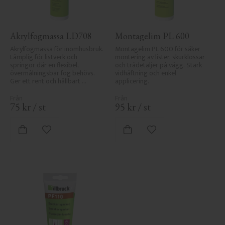
Akrylfogmassa LD708
Montagelim PL 600
Akrylfogmassa för inomhusbruk. 
Montagelim PL 600 för säker 
Lämplig för listverk och 
montering av lister, skurklossar 
springor där en flexibel, 
och trädetaljer på vägg. Stark 
övermålningsbar fog behövs. 
vidhäftning och enkel 
Ger ett rent och hållbart 
applicering.
resultat.
75
kr
/
st
95
kr
/
st
Lägg till i favoriter
Lägg till i favoriter