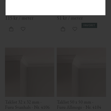
fönster.
dörrspegellist, vägglist samt 
som takspegel för innertak och 
vägg.
115
kr
/
meter
51
kr
/
meter
FAVORIT
Lägg till i favoriter
Lägg till i favoriter
Taklist 32 x 32 mm - 
Taklist 50 x 50 mm - 
Furu Svanhals - Nr. 4106
Furu Allmoge - Nr. 4104