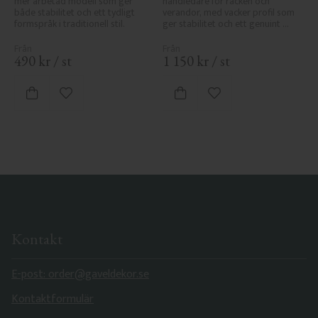
mer arbetad modell som ger 
handledare för räcken och 
både stabilitet och ett tydligt 
verandor, med vacker profil som 
formspråk i traditionell stil.
ger stabilitet och ett genuint 
uttryck i klassisk stil.
490
kr
/
st
1 150
kr
/
st
Lägg till i favoriter
Lägg till i favoriter
Kontakt
E-post: order@gaveldekor.se
Kontaktformulär