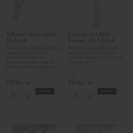
Träkonsol Snickarglädje - 
Räckesprofil i Björk - 
Nr. 016-B
Klassisk - Nr. 5-011-B
Träkonsol med klassiska snirklar 
Dekorativ räckesspjäla i björk 
i sekelskiftesstil. Passar 
med smal profil. Passar för 
veranda, farstubro och 
verandor, altaner och balkonger 
förstukvist och ger huset en 
i klassisk stil.
känsla av tradition, elegans och 
snickarglädje.
290
kr
/
st
143
kr
/
st
FAVORIT
FAVORIT
Lägg till i favoriter
Lägg till i favoriter