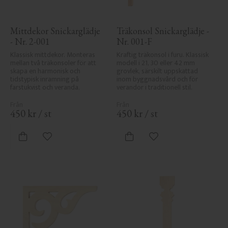
Mittdekor Snickarglädje 
Träkonsol Snickarglädje - 
- Nr. 2-001
Nr. 001-F
Klassisk mittdekor. Monteras 
Kraftig träkonsol i furu. Klassisk 
mellan två träkonsoler för att 
modell i 21, 30 eller 42 mm 
skapa en harmonisk och 
grovlek, särskilt uppskattad 
tidstypisk inramning på 
inom byggnadsvård och för 
farstukvist och veranda.
verandor i traditionell stil.
450
kr
/
st
450
kr
/
st
Lägg till i favoriter
Lägg till i favoriter