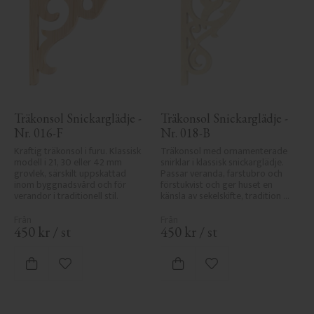
Träkonsol Snickarglädje - 
Träkonsol Snickarglädje - 
Nr. 016-F
Nr. 018-B
Kraftig träkonsol i furu. Klassisk 
Träkonsol med ornamenterade 
modell i 21, 30 eller 42 mm 
snirklar i klassisk snickarglädje. 
grovlek, särskilt uppskattad 
Passar veranda, farstubro och 
inom byggnadsvård och för 
förstukvist och ger huset en 
verandor i traditionell stil.
känsla av sekelskifte, tradition 
och elegans.
450
kr
/
st
450
kr
/
st
Lägg till i favoriter
Lägg till i favoriter