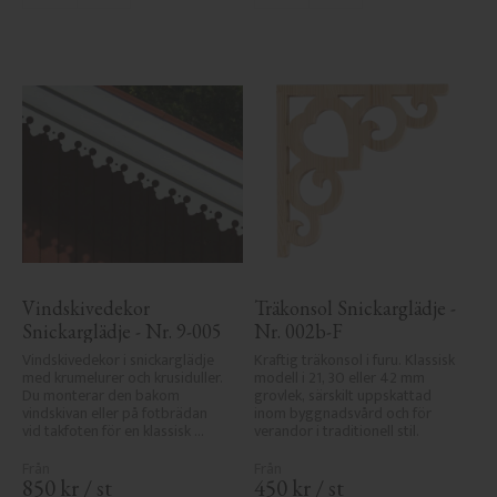
Vindskivedekor 
Träkonsol Snickarglädje - 
Snickarglädje - Nr. 9-005
Nr. 002b-F
Vindskivedekor i snickarglädje 
Kraftig träkonsol i furu. Klassisk 
med krumelurer och krusiduller. 
modell i 21, 30 eller 42 mm 
Du monterar den bakom 
grovlek, särskilt uppskattad 
vindskivan eller på fotbrädan 
inom byggnadsvård och för 
vid takfoten för en klassisk 
verandor i traditionell stil.
sekelskiftesveranda.
850
kr
/
st
450
kr
/
st