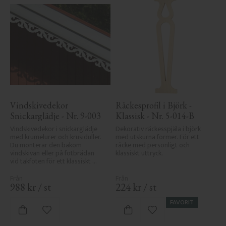
Vindskivedekor 
Räckesprofil i Björk - 
Snickarglädje - Nr. 9-003
Klassisk - Nr. 5-014-B
Vindskivedekor i snickarglädje 
Dekorativ räckesspjäla i björk 
med krumelurer och krusiduller. 
med utskurna former. För ett 
Du monterar den bakom 
räcke med personligt och 
vindskivan eller på fotbrädan 
klassiskt uttryck.
vid takfoten för ett klassiskt 
uttryck.
988
kr
/
st
224
kr
/
st
FAVORIT
Lägg till i favoriter
Lägg till i favoriter