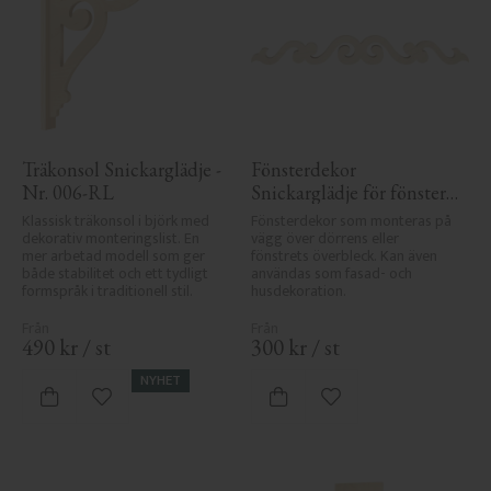
Träkonsol Snickarglädje - 
Fönsterdekor 
Nr. 006-RL
Snickarglädje för fönster 
- Nr. 3-001
Klassisk träkonsol i björk med 
Fönsterdekor som monteras på 
dekorativ monteringslist. En 
vägg över dörrens eller 
mer arbetad modell som ger 
fönstrets överbleck. Kan även 
både stabilitet och ett tydligt 
användas som fasad- och 
formspråk i traditionell stil.
husdekoration.
490
kr
/
st
300
kr
/
st
NYHET
Lägg till i favoriter
Lägg till i favoriter