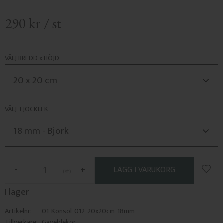
290
kr
/
st
VÄLJ BREDD x HÖJD
VÄLJ TJOCKLEK
Lägg 
-
+
st
I lager
Artikelnr
01_Konsol-012_20x20cm_18mm
Tillverkare
Gaveldekor