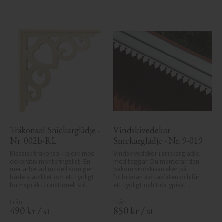
Träkonsol Snickarglädje - 
Vindskivedekor 
Nr. 002b-RL
Snickarglädje - Nr. 9-019
Klassisk träkonsol i björk med 
Vindskivedekor i snickarglädje 
dekorativ monteringslist. En 
med taggar. Du monterar den 
mer arbetad modell som ger 
bakom vindskivan eller på 
både stabilitet och ett tydligt 
fotbrädan vid takfoten och får 
formspråk i traditionell stil.
ett tydligt och tidstypiskt 
sekelskiftesutseende.
490
kr
/
st
850
kr
/
st