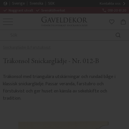
Sverige
Svenska
SEK
Kontakta oss
Noggrant utvalt
Svensktillverkat
018-20 61 20
MENY
KUN
FAVORITE
Snickarglädje & Farstukvist
Träkonsol Snickarglädje - Nr. 012-B
Träkonsol med triangulära utskärningar och rundad båge i
klassisk snickarglädje. Passar veranda, farstubro och
förstukvist och ger huset en känsla av sekelskifte och
tradition.