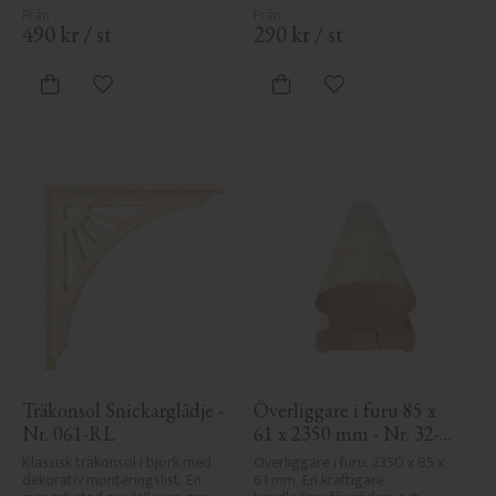
elegans.
490
kr
/
st
290
kr
/
st
Lägg till i favoriter
Lägg till i favoriter
Träkonsol Snickarglädje - 
Överliggare i furu 85 x 
Nr. 061-RL
61 x 2350 mm - Nr. 32-
145A
Klassisk träkonsol i björk med 
Överliggare i furu, 2350 x 85 x 
dekorativ monteringslist. En 
61 mm. En kraftigare 