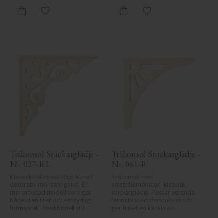
Lägg till i favoriter
Lägg till i favoriter
Träkonsol Snickarglädje - 
Träkonsol Snickarglädje - 
Nr. 027-RL
Nr. 061-B
Klassisk träkonsol i björk med 
Träkonsol med 
dekorativ monteringslist. En 
solstrålemönster i klassisk 
mer arbetad modell som ger 
snickarglädje. Passar veranda, 
både stabilitet och ett tydligt 
farstubro och förstukvist och 
formspråk i traditionell stil.
ger huset en känsla av 
sekelskifte, tradition och 