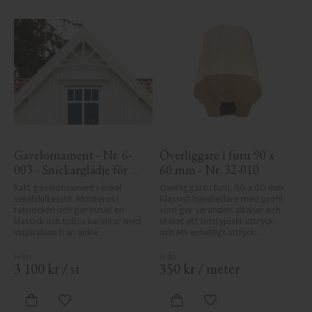
Gavelornament - Nr. 6-
Överliggare i furu 90 x 
003 - Snickarglädje för 
60 mm - Nr. 32-010
tak & taknock
Rakt gavelornament i enkel 
Överliggare i furu, 90 x 60 mm. 
sekelskiftesstil. Monteras i 
Klassisk handledare med profil 
taknocken och ger huset en 
som ger verandor, altaner och 
klassisk och tidlös karaktär med 
staket ett tidstypiskt uttryck 
inspiration från äldre 
och ett enhetligt intryck 
byggnadstradition.
tillsammans med räcket.
3 100
kr
/
st
350
kr
/
meter
Lägg till i favoriter
Lägg till i favoriter