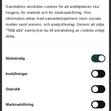
En klassisk handledare med 
40 mm. Dekorativ handledare 
vacker profil som ger verandor 
som passar till både verandor 
Belgium
Gaveldekor använder cookies för att webbplatsen ska
och räcken en tidstypisk 
och staket.
sekelskifteskaraktär.
fungera, för statistik och för marknadsföring. Viss
France
information delas med samarbetspartners inom sociala
350
kr
/
meter
685
kr
/
st
medier samt annons- och analysföretag. Genom att välja
Bulgaria
”Tillåt alla” samtycker du till användning av cookies enligt
detta.
Lägg till i favoriter
Lägg till i favoriter
Croatia
S
Cyprus
Nödvändig
a
m
Czech Republic
t
Inställningar
y
Estonia
c
k
Statistik
Greece
e
s
Hungary
Marknadsföring
v
Träkonsol Snickarglädje - 
Mittdekor Snickarglädje 