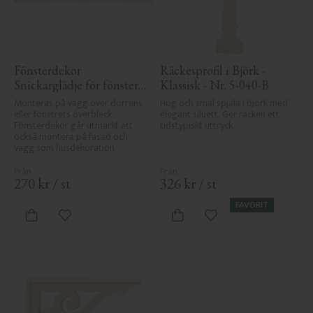
Fönsterdekor 
Räckesprofil i Björk - 
Snickarglädje för fönster 
Klassisk - Nr. 5-040-B
- Nr. 3-002
Monteras på vägg över dörrens 
Hög och smal spjäla i björk med 
eller fönstrets överbleck. 
elegant siluett. Ger räcken ett 
Fönsterdekor går utmärkt att 
tidstypiskt uttryck.
också montera på fasad och 
vägg som husdekoration.
270
kr
/
st
326
kr
/
st
FAVORIT
Lägg till i favoriter
Lägg till i favoriter