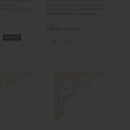
dstypisk 
ger verandor, altaner och staket ett 
la till veranda och 
tidstypiskt uttryck och ett enhetligt 
intryck tillsammans med räcket.
350
kr
/
meter
FAVORIT
gg till i favoriter
Lägg till i favoriter