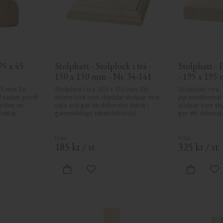
5 x 45 
Stolphatt - Stolplock i trä - 
Stolphatt - 
150 x 150 mm - Nr. 34-141
- 195 x 195
45 mm. En 
Stolplock i trä, 150 x 150 mm. Ett 
Stolphatt i trä,
vacker profil 
större lock som skyddar stolpar mot 
pyramidformat s
cken en 
väta och ger en dekorativ detalj i 
stolpar som sk
raktär.
gammeldags sekelskiftesstil.
ger ett dekorati
185
kr
/
st
325
kr
/
st
 favoriter
Lägg till i favoriter
Lä