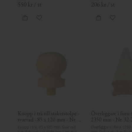
550
kr
/
st
206
kr
/
st
Lägg till i favoriter
Lägg till i
Knopp i trä till staketstolpe - 
Överliggare i furu 6
svarvad - 85 x 120 mm - Nr. 
2350 mm - Nr. 32
34-143
Knopp i trä, 85 x 120 mm. Svarvad 
Överliggare i furu, 2350 
och dekorativ stolpknopp som ger 
mm. Dekorativ handleda