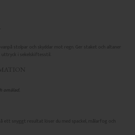
ovanpå stolpar och skyddar mot regn. Ger staket och altaner
uttryck i sekelskiftesstil.
MATION
h omålad.
å ett snyggt resultat löser du med spackel, målarfog och