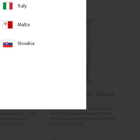
Italy
Malta
Slovakia
i furu - Klassisk 
Räckesprofil i furu - Klassisk 
F
- Nr. 5-014-F
assiv furu med 
Klassisk räckesspjäla i massiv furu 
Spjäla som ger räcket 
med droppliknande detalj. Passar 
nsla och passar 
veranda, altan och farstukvist i tidlös 
vist, altan och 
byggnadsvårdsstil.