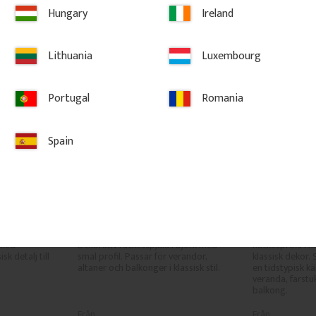
Hungary
Ireland
Lithuania
Luxembourg
Portugal
Romania
Spain
 - Klassisk 
Räckesprofil i Björk - Klassisk 
Räckesprofil 
- Nr. 5-011-B
- Nr. 5-011-
med 
Dekorativ räckesspjäla i björk med 
Räckesprofil i m
k detalj till 
smal profil. Passar för verandor, 
klassisk dekor. 
altaner och balkonger i klassisk stil.
en tidstypisk kä
veranda, farstuk
balkong.