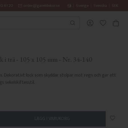
20 61 20
order@gaveldekor.se
Sverige
Svenska
SEK
KUNDVA
FAVORITER
k i trä - 105 x 105 mm - Nr. 34-140
mm. Dekorativt lock som skyddar stolpar mot regn och ger ett
s sekelskiftesstil.
Lägg till