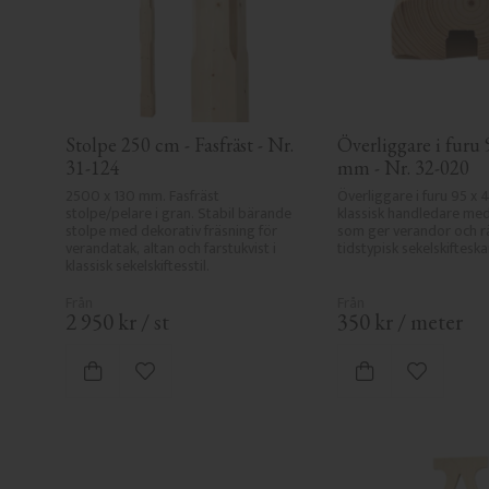
Stolpe 250 cm - Fasfräst - Nr. 
Överliggare i furu 9
31-124
mm - Nr. 32-020
2500 x 130 mm. Fasfräst 
Överliggare i furu 95 x 
stolpe/pelare i gran. Stabil bärande 
klassisk handledare med 
stolpe med dekorativ fräsning för 
som ger verandor och rä
verandatak, altan och farstukvist i 
tidstypisk sekelskifteska
klassisk sekelskiftesstil.
2 950
kr
/
st
350
kr
/
meter
Lägg till i favoriter
Lägg till i