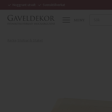
Noggrant utvalt
Svensktillverkat
MENY
Räcke, Stolpar & Staket