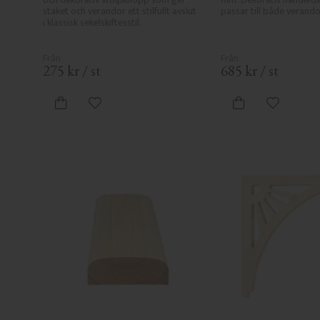
staket och verandor ett stilfullt avslut 
passar till både verando
i klassisk sekelskiftesstil.
275
kr
/
st
685
kr
/
st
Lägg till i favoriter
Lägg till i