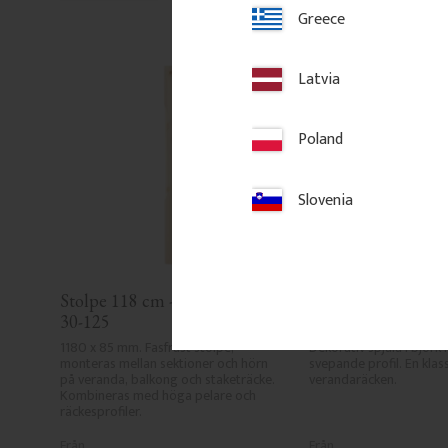
Greece
Latvia
Poland
Slovenia
Stolpe 118 cm - Fasfräst - Nr. 
Räckesprofil i Björk
30-125
- Nr. 5-046-B
1180 x 85 mm. Fasfräst stolpe, 
Dekorativ spjäla i björk 
monteras mellan sektioner och hörn 
svepande profil. En klassis
på veranda, balkong och staketräcke. 
verandaräcken.
Kombineras med höga pelare och 
räckesprofiler.