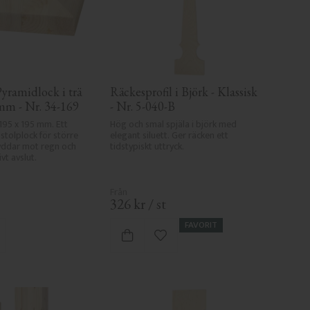
Pyramidlock i trä 
Räckesprofil i Björk - Klassisk 
 mm - Nr. 34-169
- Nr. 5-040-B
 195 x 195 mm. Ett 
Hög och smal spjäla i björk med 
tolplock för större 
elegant siluett. Ger räcken ett 
yddar mot regn och 
tidstypiskt uttryck.
vt avslut.
326
kr
/
st
FAVORIT
gg till i favoriter
Lägg till i favoriter