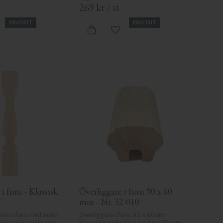
269
kr
/
st
FAVORIT
FAVORIT
gg till i favoriter
Lägg till i favoriter
i furu - Klassisk 
Överliggare i furu 90 x 60 
F
mm - Nr. 32-010
massiv furu med mjukt 
Överliggare i furu, 90 x 60 mm. 
 klassisk spjäla som 
Klassisk handledare med profil som 