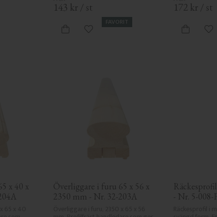
143
kr
/
st
172
kr
/
st
FAVORIT
 favoriter
Lägg till i favoriter
Lä
5 x 40 x 
Överliggare i furu 65 x 56 x 
Räckesprofil 
-204A
2350 mm - Nr. 32-203A
- Nr. 5-008-
x 65 x 40 
Överliggare i furu, 2350 x 65 x 56 
Räckesprofil i 
re som 
mm. Profilfräst handledare som ger 
svängd form. En