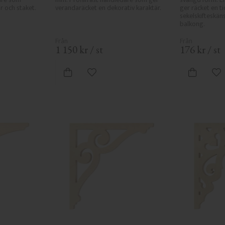
r och staket.
verandaräcket en dekorativ karaktär.
ger räcket en ti
sekelskifteskäns
balkong.
1 150
kr
/
st
176
kr
/
st
 favoriter
Lägg till i favoriter
Lä