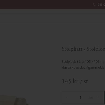
018-
Stolphatt - Stolploc
Stolplock i trä, 105 x 105 
klassiskt avslut i gammeldag
145
kr
/
st
-
+
st