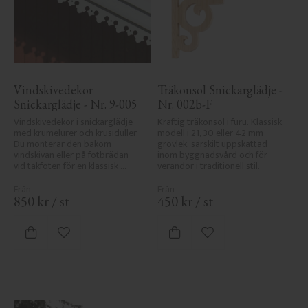
Vindskivedekor 
Träkonsol Snickarglädje - 
Snickarglädje - Nr. 9-005
Nr. 002b-F
Vindskivedekor i snickarglädje 
Kraftig träkonsol i furu. Klassisk 
med krumelurer och krusiduller. 
modell i 21, 30 eller 42 mm 
Du monterar den bakom 
grovlek, särskilt uppskattad 
vindskivan eller på fotbrädan 
inom byggnadsvård och för 
vid takfoten för en klassisk 
verandor i traditionell stil.
sekelskiftesveranda.
850
kr
/
st
450
kr
/
st
Lägg till i favoriter
Lägg till i favoriter