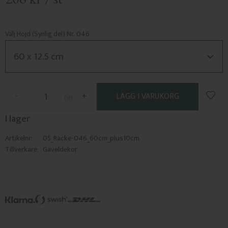
Välj Höjd (Synlig del) Nr. 046
Lägg 
-
+
st
I lager
Artikelnr
05_Racke-046_60cm_plus10cm
Tillverkare
Gaveldekor