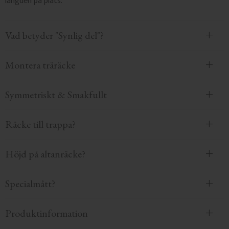
längden på plats.
Vad betyder "Synlig del"?
Montera träräcke
Symmetriskt & Smakfullt
Räcke till trappa?
Höjd på altanräcke?
Specialmått?
Produktinformation