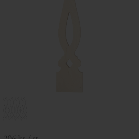
206
kr
/
st