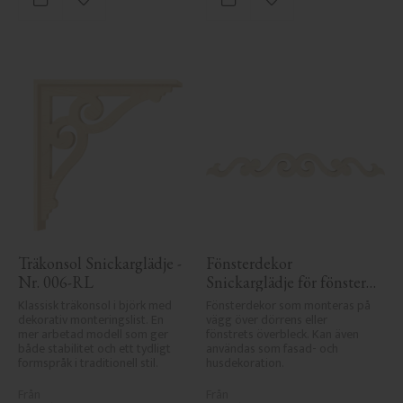
Lägg till i favoriter
Lägg till i favoriter
Träkonsol Snickarglädje - 
Fönsterdekor 
Nr. 006-RL
Snickarglädje för fönster 
- Nr. 3-001
Klassisk träkonsol i björk med 
Fönsterdekor som monteras på 
dekorativ monteringslist. En 
vägg över dörrens eller 
mer arbetad modell som ger 
fönstrets överbleck. Kan även 
både stabilitet och ett tydligt 
användas som fasad- och 
formspråk i traditionell stil.
husdekoration.