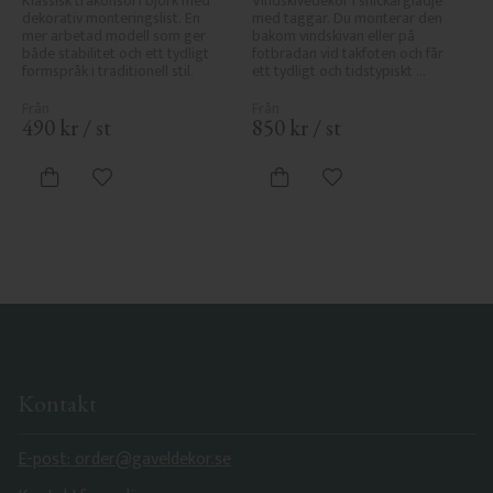
Klassisk träkonsol i björk med 
Vindskivedekor i snickarglädje 
dekorativ monteringslist. En 
med taggar. Du monterar den 
mer arbetad modell som ger 
bakom vindskivan eller på 
både stabilitet och ett tydligt 
fotbrädan vid takfoten och får 
formspråk i traditionell stil.
ett tydligt och tidstypiskt 
sekelskiftesutseende.
490
kr
/
st
850
kr
/
st
Lägg till i favoriter
Lägg till i favoriter
Kontakt
E-post: order@gaveldekor.se