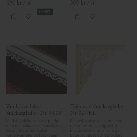
490
kr
/
st
300
kr
/
st
NYHET
Lägg till i favoriter
Lägg till i favoriter
Vindskivedekor 
Träkonsol Snickarglädje - 
Snickarglädje - Nr. 9-003
Nr. 027-RL
Vindskivedekor i snickarglädje 
Klassisk träkonsol i björk med 
med krumelurer och krusiduller. 
dekorativ monteringslist. En 
Du monterar den bakom 
mer arbetad modell som ger 
vindskivan eller på fotbrädan 
både stabilitet och ett tydligt 