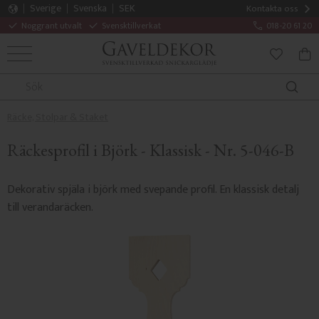
Sverige
Svenska
SEK
Kontakta oss
Noggrant utvalt
Svensktillverkat
018-20 61 20
MENY
KUN
FAVORITE
Räcke, Stolpar & Staket
Räckesprofil i Björk - Klassisk - Nr. 5-046-B
Dekorativ spjäla i björk med svepande profil. En klassisk detalj
till verandaräcken.