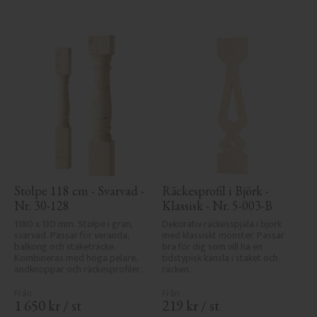
Stolpe 118 cm - Svarvad - 
Räckesprofil i Björk - 
Nr. 30-128
Klassisk - Nr. 5-003-B
1180 x 130 mm. Stolpe i gran, 
Dekorativ räckesspjäla i björk 
svarvad. Passar för veranda, 
med klassiskt mönster. Passar 
balkong och staketräcke. 
bra för dig som vill ha en 
Kombineras med höga pelare, 
tidstypisk känsla i staket och 
ändknoppar och räckesprofiler i 
räcken.
klassisk sekelskiftesstil.
1 650
kr
/
st
219
kr
/
st