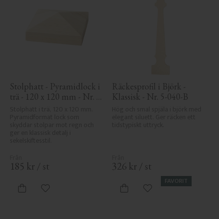
Stolphatt - Pyramidlock i 
Räckesprofil i Björk - 
trä - 120 x 120 mm - Nr. 
Klassisk - Nr. 5-040-B
34-167
Stolphatt i trä, 120 x 120 mm. 
Hög och smal spjäla i björk med 
Pyramidformat lock som 
elegant siluett. Ger räcken ett 
skyddar stolpar mot regn och 
tidstypiskt uttryck.
ger en klassisk detalj i 
sekelskiftesstil.
185
kr
/
st
326
kr
/
st
FAVORIT
Lägg till i favoriter
Lägg till i favoriter