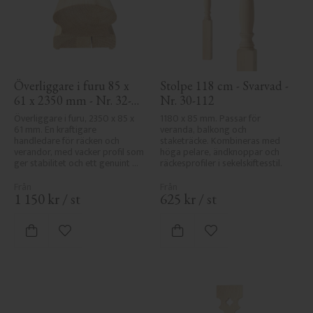
Överliggare i furu 85 x 
Stolpe 118 cm - Svarvad - 
61 x 2350 mm - Nr. 32-
Nr. 30-112
145A
Överliggare i furu, 2350 x 85 x 
1180 x 85 mm. Passar för 
61 mm. En kraftigare 
veranda, balkong och 
handledare för räcken och 
staketräcke. Kombineras med 
verandor, med vacker profil som 
höga pelare, ändknoppar och 
ger stabilitet och ett genuint 
räckesprofiler i sekelskiftesstil.
uttryck i klassisk stil.
1 150
kr
/
st
625
kr
/
st
Lägg till i favoriter
Lägg till i favoriter