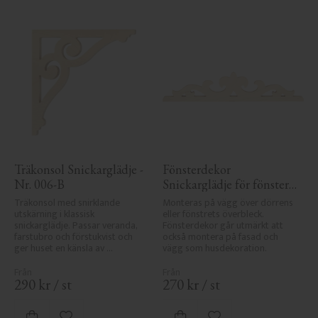
Träkonsol Snickarglädje - 
Fönsterdekor 
Nr. 006-B
Snickarglädje för fönster 
- Nr. 3-002
Träkonsol med snirklande 
Monteras på vägg över dörrens 
utskärning i klassisk 
eller fönstrets överbleck. 
snickarglädje. Passar veranda, 
Fönsterdekor går utmärkt att 
farstubro och förstukvist och 
också montera på fasad och 
ger huset en känsla av 
vägg som husdekoration.
sekelskifte, tradition och 
elegans.
290
kr
/
st
270
kr
/
st