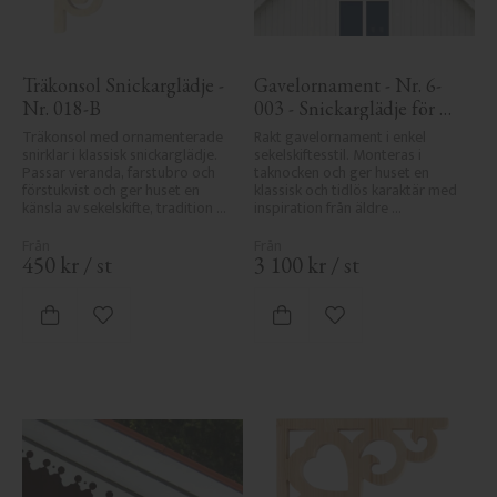
Träkonsol Snickarglädje - 
Gavelornament - Nr. 6-
Nr. 018-B
003 - Snickarglädje för 
tak & taknock
Träkonsol med ornamenterade 
Rakt gavelornament i enkel 
snirklar i klassisk snickarglädje. 
sekelskiftesstil. Monteras i 
Passar veranda, farstubro och 
taknocken och ger huset en 
förstukvist och ger huset en 
klassisk och tidlös karaktär med 
känsla av sekelskifte, tradition 
inspiration från äldre 
och elegans.
byggnadstradition.
450
kr
/
st
3 100
kr
/
st
Lägg till i favoriter
Lägg till i favoriter