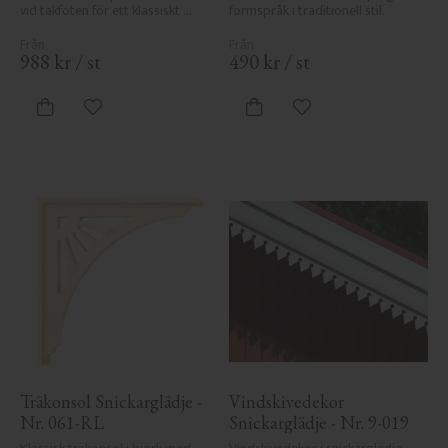
vid takfoten för ett klassiskt 
formspråk i traditionell stil.
uttryck.
988
kr
/
st
490
kr
/
st
Lägg till i favoriter
Lägg till i favoriter
Träkonsol Snickarglädje - 
Vindskivedekor 
Nr. 061-RL
Snickarglädje - Nr. 9-019