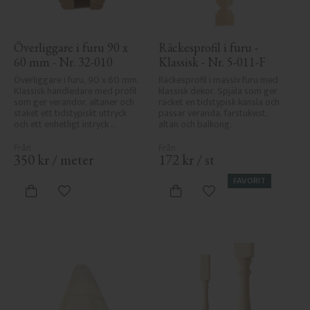
Överliggare i furu 90 x 
Räckesprofil i furu - 
60 mm - Nr. 32-010
Klassisk - Nr. 5-011-F
Överliggare i furu, 90 x 60 mm. 
Räckesprofil i massiv furu med 
Klassisk handledare med profil 
klassisk dekor. Spjäla som ger 
som ger verandor, altaner och 
räcket en tidstypisk känsla och 
staket ett tidstypiskt uttryck 
passar veranda, farstukvist, 
och ett enhetligt intryck 
altan och balkong.
tillsammans med räcket.
350
kr
/
meter
172
kr
/
st
FAVORIT
Lägg till i favoriter
Lägg till i favoriter