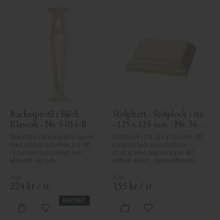
Räckesprofil i Björk - 
Stolphatt - Stolplock i trä 
Klassisk - Nr. 5-014-B
- 125 x 125 mm - Nr. 34-
172
Dekorativ räckesspjäla i björk 
Stolplock i trä, 125 x 125 mm. Ett 
med utskurna former. För ett 
klassiskt lock som skyddar 
räcke med personligt och 
stolpar mot regn och ger ett 
klassiskt uttryck.
stilfullt avslut i sekelskiftesstil.
224
kr
/
st
155
kr
/
st
FAVORIT
Lägg till i favoriter
Lägg till i favoriter