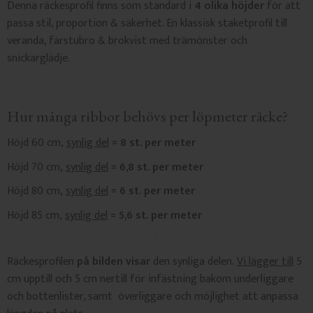
Denna räckesprofil finns som standard i
4 olika höjder
för att
passa stil, proportion & säkerhet. En klassisk staketprofil till
veranda, farstubro & brokvist med trämönster och
snickarglädje.
Hur många ribbor behövs per löpmeter räcke?
Höjd 60 cm,
synlig del
= 8 st. per meter
Höjd 70 cm,
synlig del
= 6,8 st. per meter
Höjd 80 cm,
synlig del
= 6 st. per meter
Höjd 85 cm,
synlig del
= 5,6 st. per meter
Räckesprofilen
på bilden visar
den synliga delen.
Vi lägger till
5
cm upptill och 5 cm nertill för infästning bakom underliggare
och bottenlister, samt överliggare och möjlighet att anpassa