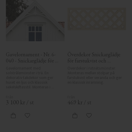
Gavelornament - Nr. 6-
Överdekor Snickarglädje 
040 - Snickarglädje för 
för farstukvist och 
tak & taknock
veranda - Nr. 8-003
Gavelornament med 
Överdekor i rutnätsmönster. 
solstrålemönster i trä. En 
Monteras mellan stolpar på 
dekorativ takdekor som ger 
farstukvist eller veranda och ger 
huset en ljus och klassisk 
en klassisk inramning.
sekelskiftesstil. Monteras i 
taknock eller gavel.
3 100
kr
/
st
469
kr
/
st
Lägg till i favoriter
Lägg till i favoriter