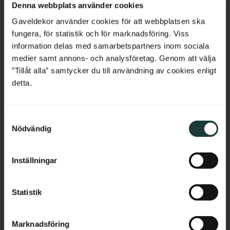
vacker profil som ger verandor 
stolpar mot regn och ger ett 
Denna webbplats använder cookies
och räcken en tidstypisk 
klassiskt avslut i gammeldags 
Belgium
sekelskifteskaraktär.
sekelskiftesstil.
Gaveldekor använder cookies för att webbplatsen ska
fungera, för statistik och för marknadsföring. Viss
France
350
kr
/
meter
145
kr
/
st
information delas med samarbetspartners inom sociala
medier samt annons- och analysföretag. Genom att välja
Bulgaria
”Tillåt alla” samtycker du till användning av cookies enligt
Lägg till i favoriter
Lägg till i favoriter
detta.
Croatia
S
Cyprus
Nödvändig
a
m
Czech Republic
t
Inställningar
y
Estonia
c
k
Statistik
Greece
e
s
Hungary
Överliggare i furu 65 x 
Stolpe 118 cm - Spårfräst 
Marknadsföring
v