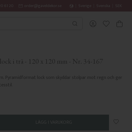
20 61 20
order@gaveldekor.se
Sverige
Svenska
SEK
KUNDVA
FAVORITER
lock i trä - 120 x 120 mm - Nr. 34-167
 mm. Pyramidformat lock som skyddar stolpar mot regn och ger
tesstil.
Lägg till