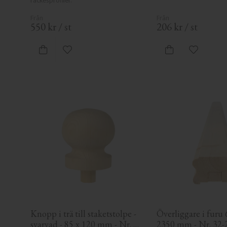
räckesprofiler.
550
kr
/
st
206
kr
/
st
Lägg till i favoriter
Lägg till i
Knopp i trä till staketstolpe - 
Överliggare i furu 6
svarvad - 85 x 120 mm - Nr. 
2350 mm - Nr. 32