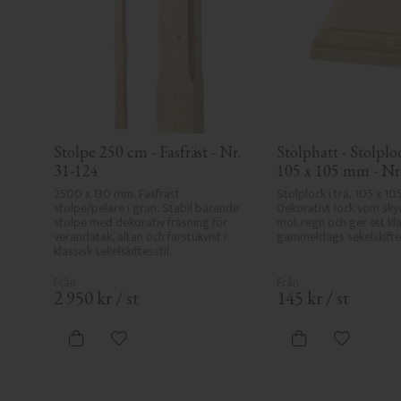
Stolpe 250 cm - Fasfräst - Nr. 
Stolphatt - Stolplock
31-124
105 x 105 mm - Nr
2500 x 130 mm. Fasfräst 
Stolplock i trä, 105 x 10
stolpe/pelare i gran. Stabil bärande 
Dekorativt lock som sky
stolpe med dekorativ fräsning för 
mot regn och ger ett klas
verandatak, altan och farstukvist i 
gammeldags sekelskiftes
klassisk sekelskiftesstil.
2 950
kr
/
st
145
kr
/
st
Lägg till i favoriter
Lägg till i