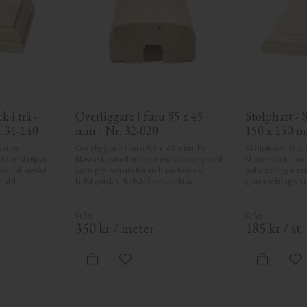
 i trä - 
Överliggare i furu 95 x 45 
Stolphatt - S
. 34-140
mm - Nr. 32-020
150 x 150 m
5 mm. 
Överliggare i furu 95 x 45 mm. En 
Stolplock i trä,
ddar stolpar 
klassisk handledare med vacker profil 
större lock som
siskt avslut i 
som ger verandor och räcken en 
väta och ger en 
stil.
tidstypisk sekelskifteskaraktär.
gammeldags seke
350
kr
/
meter
185
kr
/
st
 favoriter
Lägg till i favoriter
Lä