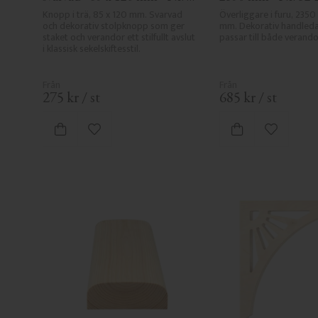
34-143
Knopp i trä, 85 x 120 mm. Svarvad 
Överliggare i furu, 2350 
och dekorativ stolpknopp som ger 
mm. Dekorativ handleda
staket och verandor ett stilfullt avslut 
passar till både verando
i klassisk sekelskiftesstil.
275
kr
/
st
685
kr
/
st
Lägg till i favoriter
Lägg till i