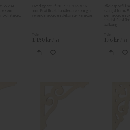
x 65 x 40 
Överliggare i furu, 2350 x 65 x 56 
Räckesprofil i 
re som 
mm. Profilfräst handledare som ger 
svängd form. En
r och staket.
verandaräcket en dekorativ karaktär.
ger räcket en ti
sekelskifteskäns
balkong.
1 150
kr
/
st
176
kr
/
st
 favoriter
Lägg till i favoriter
Lä