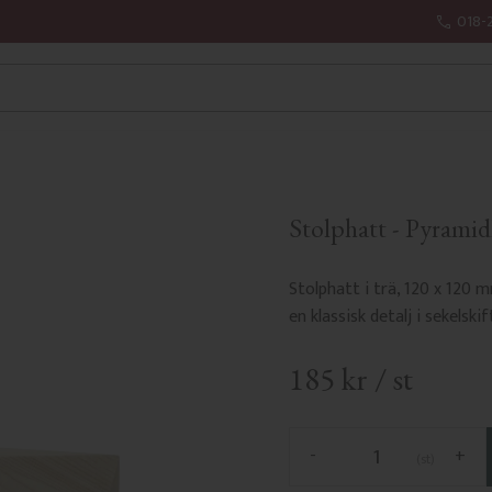
018-
Stolphatt - Pyramid
Stolphatt i trä, 120 x 120
en klassisk detalj i sekelskif
185
kr
/
st
-
+
st