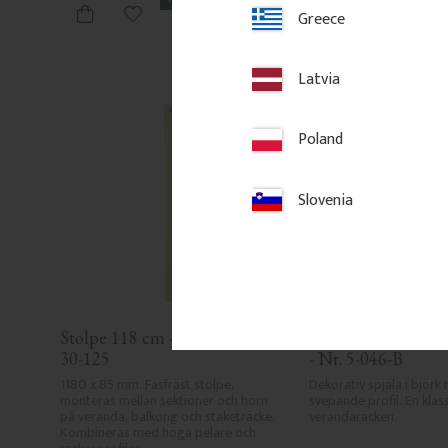
Greece
Lägg till i favoriter
Lägg till i
Latvia
Poland
Slovenia
Stolpe 118 cm - Fasfräst - Nr. 
Räckesprofil i Björk
30-125
- Nr. 5-046-B
1180 x 85 mm. Fasfräst stolpe, 
Dekorativ spjäla i björk 
monteras mellan sektioner och hörn 
svepande profil. En klassis
på veranda, balkong och staketräcke. 
verandaräcken.
Kombineras med höga pelare och 