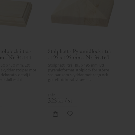
tolplock i trä - 
Stolphatt - Pyramidlock i trä 
m - Nr. 34-141
- 195 x 195 mm - Nr. 34-169
 150 x 150 mm. Ett 
Stolphatt i trä, 195 x 195 mm. Ett 
 skyddar stolpar mot 
pyramidformat stolplock för större 
dekorativ detalj i 
stolpar som skyddar mot regn och 
lskiftesstil.
ger ett dekorativt avslut.
325
kr
/
st
gg till i favoriter
Lägg till i favoriter