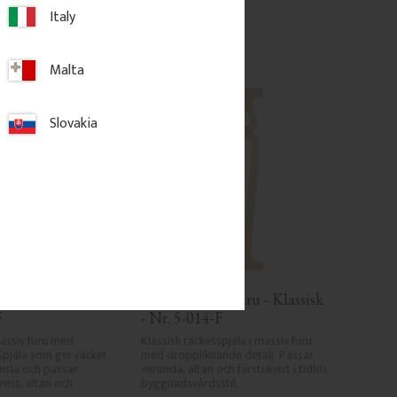
Italy
gg till i favoriter
Lägg till i favoriter
Malta
Slovakia
i furu - Klassisk 
Räckesprofil i furu - Klassisk 
F
- Nr. 5-014-F
assiv furu med 
Klassisk räckesspjäla i massiv furu 
Spjäla som ger räcket 
med droppliknande detalj. Passar 
nsla och passar 
veranda, altan och farstukvist i tidlös 
vist, altan och 
byggnadsvårdsstil.