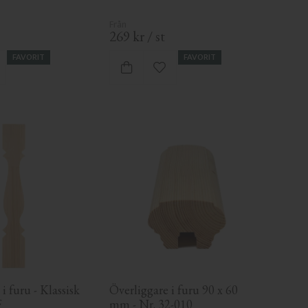
269
kr
/
st
FAVORIT
FAVORIT
gg till i favoriter
Lägg till i favoriter
i furu - Klassisk 
Överliggare i furu 90 x 60 
F
mm - Nr. 32-010