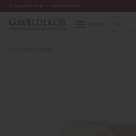
Noggrant utvalt
Svensktillverkat
MENY
Räcke, Stolpar & Staket