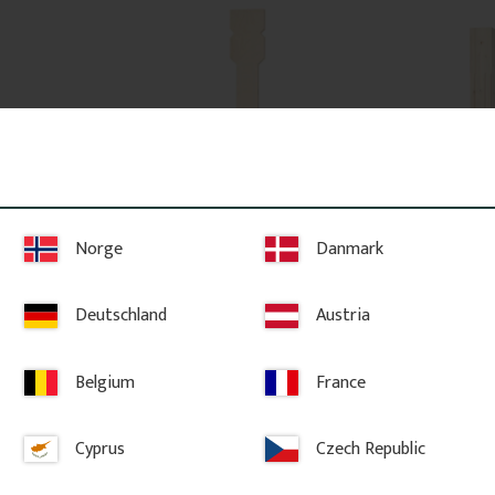
Norge
Danmark
 - Klassisk 
Räckesprofil i Björk - Klassisk 
Stolpe 118 cm
- Nr. 5-022-B
Nr. 30-320
Deutschland
Austria
 björk med 
Rak och enkel spjäla i björk. En stilren 
1180 x 130 mm. 
 räcke med 
detalj för räcken i klassisk 
gran, för räcke 
uttryck.
byggnadsvård.
Kombineras med
Belgium
France
ändknoppar och 
enhetlig sekelski
Cyprus
Czech Republic
137
kr
/
st
1 450
kr
/
s
RIT