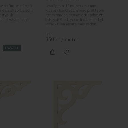
massiv furu med mjukt 
Överliggare i furu, 90 x 60 mm. 
 klassisk spjäla som 
Klassisk handledare med profil som 
dstypisk 
ger verandor, altaner och staket ett 
la till veranda och 
tidstypiskt uttryck och ett enhetligt 
intryck tillsammans med räcket.
350
kr
/
meter
FAVORIT
gg till i favoriter
Lägg till i favoriter