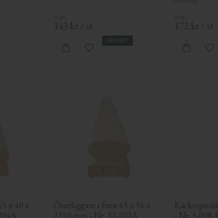
balkong.
143
kr
/
st
172
kr
/
st
FAVORIT
 favoriter
Lägg till i favoriter
Lä
5 x 40 x 
Överliggare i furu 65 x 56 x 
Räckesprofil 
-204A
2350 mm - Nr. 32-203A
- Nr. 5-008-