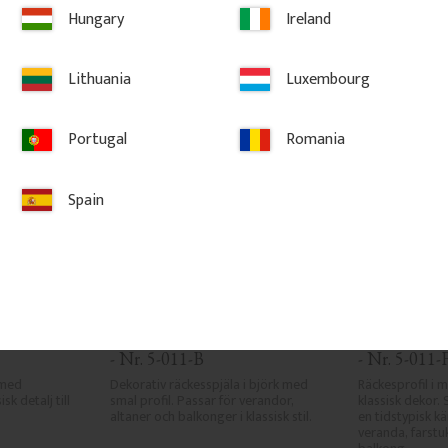
Hungary
Ireland
 favoriter
Lägg till i favoriter
Lä
Lithuania
Luxembourg
Portugal
Romania
Spain
 - Klassisk 
Räckesprofil i Björk - Klassisk 
Räckesprofil 
- Nr. 5-011-B
- Nr. 5-011-
med 
Dekorativ räckesspjäla i björk med 
Räckesprofil i m
k detalj till 
smal profil. Passar för verandor, 
klassisk dekor. 
altaner och balkonger i klassisk stil.
en tidstypisk kä
veranda, farstuk