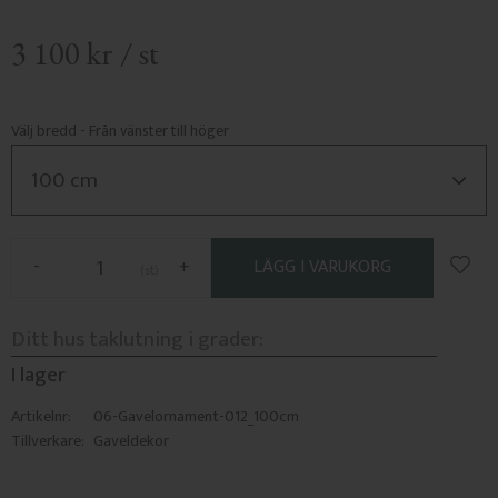
3 100
kr
/
st
Välj bredd - Från vänster till höger
Lägg 
-
+
st
I lager
Artikelnr
06-Gavelornament-012_100cm
Tillverkare
Gaveldekor