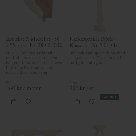
Krönlist & Midjelist - 56 
Räckesprofil i Björk - 
x 95 mm - Nr. 28-CL-002
Klassisk - Nr. 5-040-B
56 x 80 (95) mm. En krönlist 
Hög och smal spjäla i björk med 
med lutande ovansida. Listen 
elegant siluett. Ger räcken ett 
fungerar både som krönlist över 
tidstypiskt uttryck.
fönster och dörrar samt som 
midja vid panelbrytning.
260
kr
/
meter
326
kr
/
st
FAVORIT
Lägg till i favoriter
Lägg till i favoriter