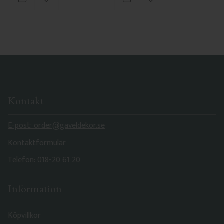
Lägg till i favoriter
Lägg till i favoriter
Kontakt
E-post: order@gaveldekor.se
Kontaktformulär
Telefon: 018-20 61 20
Information
Köpvillkor