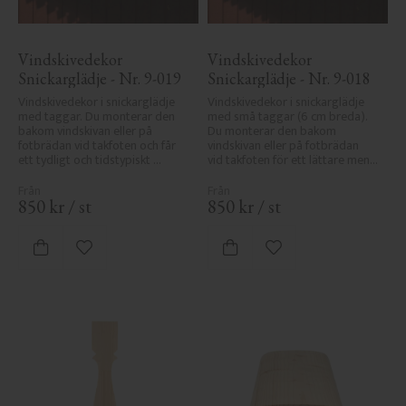
Vindskivedekor 
Vindskivedekor 
Snickarglädje - Nr. 9-019
Snickarglädje - Nr. 9-018
Vindskivedekor i snickarglädje 
Vindskivedekor i snickarglädje 
med taggar. Du monterar den 
med små taggar (6 cm breda). 
bakom vindskivan eller på 
Du monterar den bakom 
fotbrädan vid takfoten och får 
vindskivan eller på fotbrädan 
ett tydligt och tidstypiskt 
vid takfoten för ett lättare men 
sekelskiftesutseende.
klassiskt uttryck.
850
kr
/
st
850
kr
/
st
Lägg till i favoriter
Lägg till i favoriter