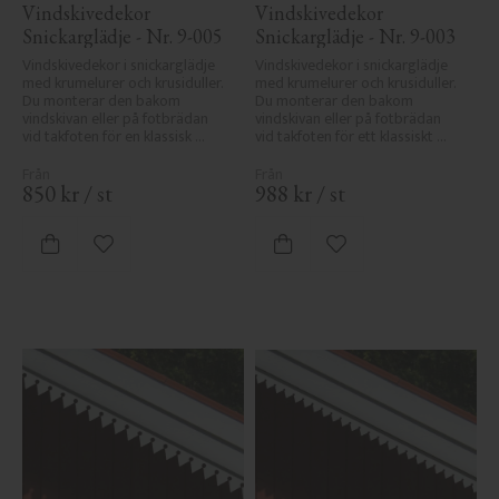
Vindskivedekor 
Vindskivedekor 
Snickarglädje - Nr. 9-005
Snickarglädje - Nr. 9-003
Vindskivedekor i snickarglädje 
Vindskivedekor i snickarglädje 
med krumelurer och krusiduller. 
med krumelurer och krusiduller. 
Du monterar den bakom 
Du monterar den bakom 
vindskivan eller på fotbrädan 
vindskivan eller på fotbrädan 
vid takfoten för en klassisk 
vid takfoten för ett klassiskt 
sekelskiftesveranda.
uttryck.
850
kr
/
st
988
kr
/
st
Lägg till i favoriter
Lägg till i favoriter