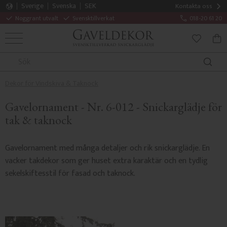
Sverige
Svenska
SEK
Kontakta oss
Noggrant utvalt
Svensktillverkat
018-20 61 20
MENY
KUN
FAVORITE
Dekor för Vindskiva & Taknock
Gavelornament - Nr. 6-012 - Snickarglädje för
tak & taknock
Gavelornament med många detaljer och rik snickarglädje. En
vacker takdekor som ger huset extra karaktär och en tydlig
sekelskiftesstil för fasad och taknock.