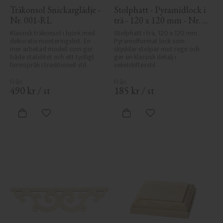
Träkonsol Snickarglädje - 
Stolphatt - Pyramidlock i 
Nr. 001-RL
trä - 120 x 120 mm - Nr. 
34-167
Klassisk träkonsol i björk med 
Stolphatt i trä, 120 x 120 mm. 
dekorativ monteringslist. En 
Pyramidformat lock som 
mer arbetad modell som ger 
skyddar stolpar mot regn och 
både stabilitet och ett tydligt 
ger en klassisk detalj i 
formspråk i traditionell stil.
sekelskiftesstil.
490
kr
/
st
185
kr
/
st
Lägg till i favoriter
Lägg till i favoriter