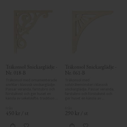
Träkonsol Snickarglädje - 
Träkonsol Snickarglädje - 
Nr. 018-B
Nr. 061-B
Träkonsol med ornamenterade 
Träkonsol med 
snirklar i klassisk snickarglädje. 
solstrålemönster i klassisk 
Passar veranda, farstubro och 
snickarglädje. Passar veranda, 
förstukvist och ger huset en 
farstubro och förstukvist och 
känsla av sekelskifte, tradition 
ger huset en känsla av 
och elegans.
sekelskifte, tradition och 
elegans.
450
kr
/
st
290
kr
/
st