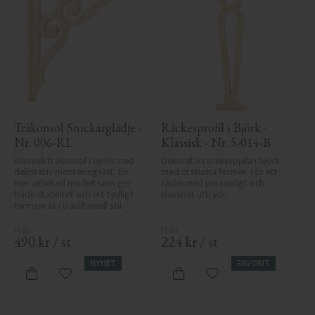
Träkonsol Snickarglädje - 
Räckesprofil i Björk - 
Nr. 006-RL
Klassisk - Nr. 5-014-B
Klassisk träkonsol i björk med 
Dekorativ räckesspjäla i björk 
dekorativ monteringslist. En 
med utskurna former. För ett 
mer arbetad modell som ger 
räcke med personligt och 
både stabilitet och ett tydligt 
klassiskt uttryck.
formspråk i traditionell stil.
490
kr
/
st
224
kr
/
st
NYHET
FAVORIT
Lägg till i favoriter
Lägg till i favoriter