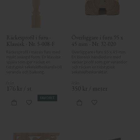
Räckesprofil i furu - 
Överliggare i furu 95 x 
Klassisk - Nr. 5-008-F
45 mm - Nr. 32-020
Räckesprofil i massiv furu med 
Överliggare i furu 95 x 45 mm. 
mjukt svängd form. En klassisk 
En klassisk handledare med 
spjäla som ger räcket en 
vacker profil som ger verandor 
tidstypisk sekelskifteskänsla till 
och räcken en tidstypisk 
veranda och balkong.
sekelskifteskaraktär.
176
kr
/
st
350
kr
/
meter
FAVORIT
Lägg till i favoriter
Lägg till i favoriter