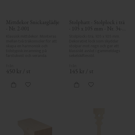
Mittdekor Snickarglädje 
Stolphatt - Stolplock i trä 
- Nr. 2-001
- 105 x 105 mm - Nr. 34-
140
Klassisk mittdekor. Monteras 
Stolplock i trä, 105 x 105 mm. 
mellan två träkonsoler för att 
Dekorativt lock som skyddar 
skapa en harmonisk och 
stolpar mot regn och ger ett 
tidstypisk inramning på 
klassiskt avslut i gammeldags 
farstukvist och veranda.
sekelskiftesstil.
450
kr
/
st
145
kr
/
st
Lägg till i favoriter
Lägg till i favoriter