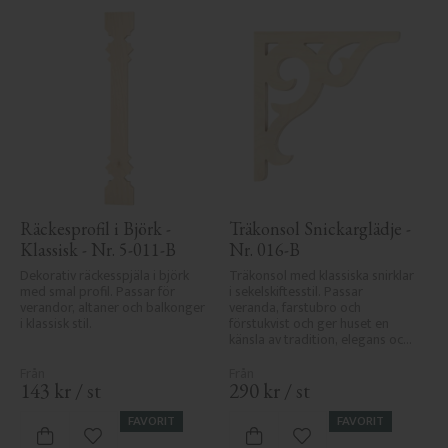
Räckesprofil i Björk - 
Träkonsol Snickarglädje - 
Klassisk - Nr. 5-011-B
Nr. 016-B
Dekorativ räckesspjäla i björk 
Träkonsol med klassiska snirklar 
med smal profil. Passar för 
i sekelskiftesstil. Passar 
verandor, altaner och balkonger 
veranda, farstubro och 
i klassisk stil.
förstukvist och ger huset en 
känsla av tradition, elegans och 
snickarglädje.
143
kr
/
st
290
kr
/
st
FAVORIT
FAVORIT
Lägg till i favoriter
Lägg till i favoriter