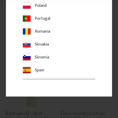
grovlek, särskilt uppskattad 
grovlek, särskilt uppskattad 
Poland
inom byggnadsvård och för 
inom byggnadsvård och för 
verandor i traditionell stil.
verandor i traditionell stil.
Portugal
450
kr
/
st
450
kr
/
st
Romania
Lägg till i favoriter
Lägg till i favoriter
Slovakia
Slovenia
Spain
Räckesprofil i Björk - 
Fönsterknekt 11 x 8 cm - 