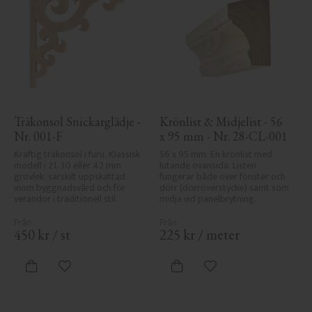
Träkonsol Snickarglädje - 
Krönlist & Midjelist - 56 
Nr. 001-F
x 95 mm - Nr. 28-CL-001
Kraftig träkonsol i furu. Klassisk 
56 x 95 mm. En krönlist med 
modell i 21, 30 eller 42 mm 
lutande ovansida. Listen 
grovlek, särskilt uppskattad 
fungerar både över fönster och 
inom byggnadsvård och för 
dörr (dörröverstycke) samt som 
verandor i traditionell stil.
midja vid panelbrytning.
450
kr
/
st
225
kr
/
meter
Lägg till i favoriter
Lägg till i favoriter