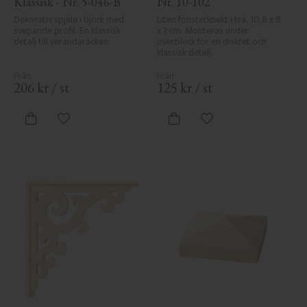
Klassisk - Nr. 5-046-B
Nr. 10-102
Dekorativ spjäla i björk med 
Liten fönsterknekt i trä, 10,8 x 8 
svepande profil. En klassisk 
x 3 cm. Monteras under 
detalj till verandaräcken.
överbleck för en diskret och 
klassisk detalj.
206
kr
/
st
125
kr
/
st
Lägg till i favoriter
Lägg till i favoriter