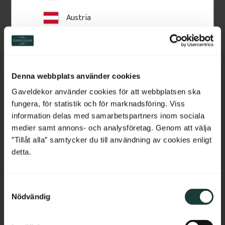
Austria
Lägg till i favoriter
Lägg till i favoriter
Switzerland
Netherlands
Denna webbplats använder cookies
Belgium
Gaveldekor använder cookies för att webbplatsen ska
fungera, för statistik och för marknadsföring. Viss
France
information delas med samarbetspartners inom sociala
medier samt annons- och analysföretag. Genom att välja
Bulgaria
”Tillåt alla” samtycker du till användning av cookies enligt
detta.
Överliggare i furu 90 x 
Stolpe 118 cm - Spårfräst 
Croatia
60 mm - Nr. 32-010
- Nr. 30-320
Överliggare i furu, 90 x 60 mm. 
1180 x 130 mm. Spårfräst stolpe 
S
Cyprus
Klassisk handledare med profil 
i gran, för räcke och staket. 
Nödvändig
a
som ger verandor, altaner och 
Kombineras med höga pelare, 
staket ett tidstypiskt uttryck 
ändknoppar och överliggare för 
m
Czech Republic
och ett enhetligt intryck 
en enhetlig sekelskiftesstil.
t
tillsammans med räcket.