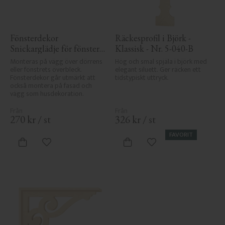
Fönsterdekor 
Räckesprofil i Björk - 
Snickarglädje för fönster 
Klassisk - Nr. 5-040-B
- Nr. 3-002
Monteras på vägg över dörrens 
Hög och smal spjäla i björk med 
eller fönstrets överbleck. 
elegant siluett. Ger räcken ett 
Fönsterdekor går utmärkt att 
tidstypiskt uttryck.
också montera på fasad och 
vägg som husdekoration.
270
kr
/
st
326
kr
/
st
FAVORIT
Lägg till i favoriter
Lägg till i favoriter