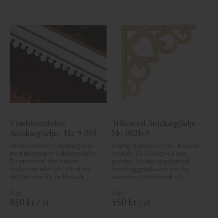
Vindskivedekor 
Träkonsol Snickarglädje - 
Snickarglädje - Nr. 9-005
Nr. 002b-F
Vindskivedekor i snickarglädje 
Kraftig träkonsol i furu. Klassisk 
med krumelurer och krusiduller. 
modell i 21, 30 eller 42 mm 
Du monterar den bakom 
grovlek, särskilt uppskattad 
vindskivan eller på fotbrädan 
inom byggnadsvård och för 
vid takfoten för en klassisk 
verandor i traditionell stil.
sekelskiftesveranda.
850
kr
/
st
450
kr
/
st