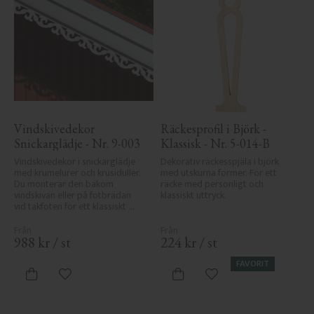
Vindskivedekor 
Räckesprofil i Björk - 
Snickarglädje - Nr. 9-003
Klassisk - Nr. 5-014-B
Vindskivedekor i snickarglädje 
Dekorativ räckesspjäla i björk 
med krumelurer och krusiduller. 
med utskurna former. För ett 
Du monterar den bakom 
räcke med personligt och 
vindskivan eller på fotbrädan 
klassiskt uttryck.
vid takfoten för ett klassiskt 
uttryck.
988
kr
/
st
224
kr
/
st
FAVORIT
Lägg till i favoriter
Lägg till i favoriter