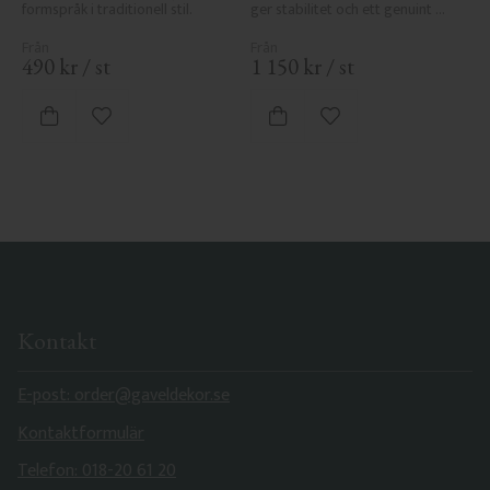
formspråk i traditionell stil.
ger stabilitet och ett genuint 
uttryck i klassisk stil.
490
kr
/
st
1 150
kr
/
st
Lägg till i favoriter
Lägg till i favoriter
Kontakt
E-post: order@gaveldekor.se
Kontaktformulär
Telefon: 018-20 61 20