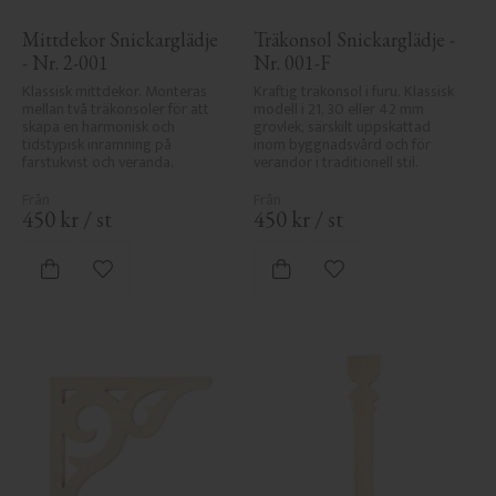
Mittdekor Snickarglädje 
Träkonsol Snickarglädje - 
- Nr. 2-001
Nr. 001-F
Klassisk mittdekor. Monteras 
Kraftig träkonsol i furu. Klassisk 
mellan två träkonsoler för att 
modell i 21, 30 eller 42 mm 
skapa en harmonisk och 
grovlek, särskilt uppskattad 
tidstypisk inramning på 
inom byggnadsvård och för 
farstukvist och veranda.
verandor i traditionell stil.
450
kr
/
st
450
kr
/
st
Lägg till i favoriter
Lägg till i favoriter