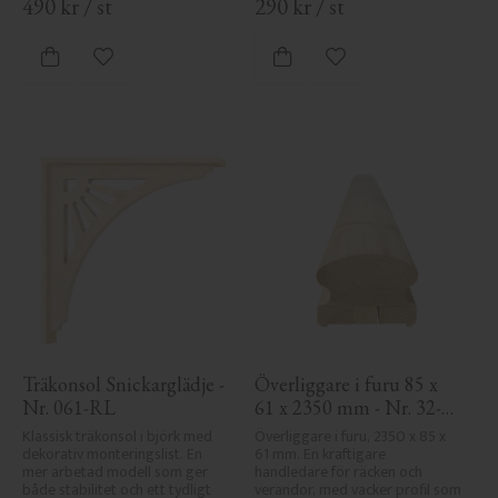
490
kr
/
st
290
kr
/
st
Lägg till i favoriter
Lägg till i favoriter
Träkonsol Snickarglädje - 
Överliggare i furu 85 x 
Nr. 061-RL
61 x 2350 mm - Nr. 32-
145A
Klassisk träkonsol i björk med 
Överliggare i furu, 2350 x 85 x 
dekorativ monteringslist. En 
61 mm. En kraftigare 
mer arbetad modell som ger 
handledare för räcken och 
både stabilitet och ett tydligt 
verandor, med vacker profil som 