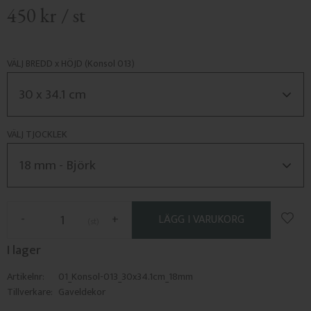
450
kr
/
st
VÄLJ BREDD x HÖJD (Konsol 013)
VÄLJ TJOCKLEK
Lägg 
-
+
st
I lager
Artikelnr
01_Konsol-013_30x34.1cm_18mm
Tillverkare
Gaveldekor