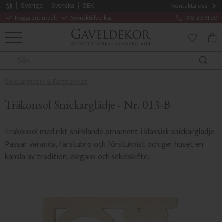
Sverige
Svenska
SEK
Kontakta oss
Noggrant utvalt
Svensktillverkat
018-20 61 20
MENY
KUN
FAVORITE
Snickarglädje & Farstukvist
Träkonsol Snickarglädje - Nr. 013-B
Träkonsol med rikt snirklande ornament i klassisk snickarglädje.
Passar veranda, farstubro och förstukvist och ger huset en
känsla av tradition, elegans och sekelskifte.