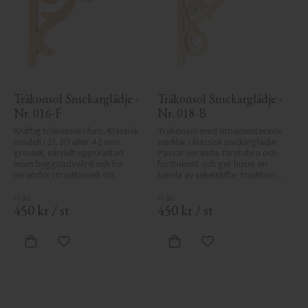
Träkonsol Snickarglädje - 
Träkonsol Snickarglädje - 
Nr. 016-F
Nr. 018-B
Kraftig träkonsol i furu. Klassisk 
Träkonsol med ornamenterade 
modell i 21, 30 eller 42 mm 
snirklar i klassisk snickarglädje. 
grovlek, särskilt uppskattad 
Passar veranda, farstubro och 
inom byggnadsvård och för 
förstukvist och ger huset en 
verandor i traditionell stil.
känsla av sekelskifte, tradition 
och elegans.
450
kr
/
st
450
kr
/
st
Lägg till i favoriter
Lägg till i favoriter