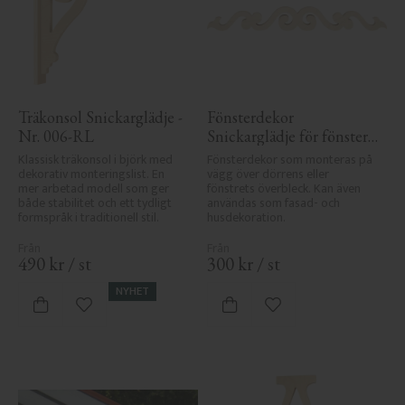
Träkonsol Snickarglädje - 
Fönsterdekor 
Nr. 006-RL
Snickarglädje för fönster 
- Nr. 3-001
Klassisk träkonsol i björk med 
Fönsterdekor som monteras på 
dekorativ monteringslist. En 
vägg över dörrens eller 
mer arbetad modell som ger 
fönstrets överbleck. Kan även 
både stabilitet och ett tydligt 
användas som fasad- och 
formspråk i traditionell stil.
husdekoration.
490
kr
/
st
300
kr
/
st
NYHET
Lägg till i favoriter
Lägg till i favoriter