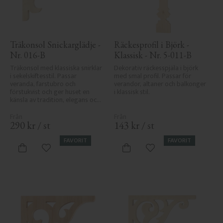
Träkonsol Snickarglädje - 
Räckesprofil i Björk - 
Nr. 016-B
Klassisk - Nr. 5-011-B
Träkonsol med klassiska snirklar 
Dekorativ räckesspjäla i björk 
i sekelskiftesstil. Passar 
med smal profil. Passar för 
veranda, farstubro och 
verandor, altaner och balkonger 
förstukvist och ger huset en 
i klassisk stil.
känsla av tradition, elegans och 
snickarglädje.
290
kr
/
st
143
kr
/
st
FAVORIT
FAVORIT
Lägg till i favoriter
Lägg till i favoriter