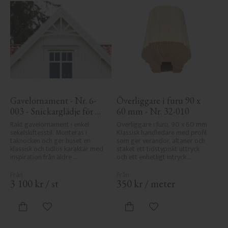
Gavelornament - Nr. 6-
Överliggare i furu 90 x 
003 - Snickarglädje för 
60 mm - Nr. 32-010
tak & taknock
Rakt gavelornament i enkel 
Överliggare i furu, 90 x 60 mm. 
sekelskiftesstil. Monteras i 
Klassisk handledare med profil 
taknocken och ger huset en 
som ger verandor, altaner och 
klassisk och tidlös karaktär med 
staket ett tidstypiskt uttryck 
inspiration från äldre 
och ett enhetligt intryck 
byggnadstradition.
tillsammans med räcket.
3 100
kr
/
st
350
kr
/
meter
Lägg till i favoriter
Lägg till i favoriter