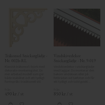
Träkonsol Snickarglädje - 
Vindskivedekor 
Nr. 002b-RL
Snickarglädje - Nr. 9-019
Klassisk träkonsol i björk med 
Vindskivedekor i snickarglädje 
dekorativ monteringslist. En 
med taggar. Du monterar den 
mer arbetad modell som ger 
bakom vindskivan eller på 
både stabilitet och ett tydligt 
fotbrädan vid takfoten och får 
formspråk i traditionell stil.
ett tydligt och tidstypiskt 
sekelskiftesutseende.
490
kr
/
st
850
kr
/
st