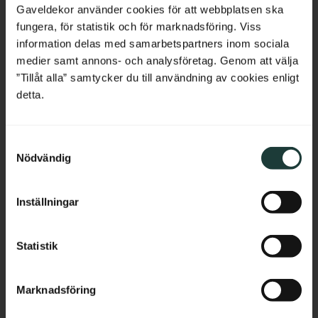
och räcken en tidstypisk 
och staket.
Belgium
Gaveldekor använder cookies för att webbplatsen ska
sekelskifteskaraktär.
fungera, för statistik och för marknadsföring. Viss
France
information delas med samarbetspartners inom sociala
350
kr
/
meter
685
kr
/
st
medier samt annons- och analysföretag. Genom att välja
Bulgaria
”Tillåt alla” samtycker du till användning av cookies enligt
Lägg till i favoriter
Lägg till i favoriter
detta.
Croatia
S
Cyprus
Nödvändig
a
m
Czech Republic
t
Inställningar
y
Estonia
c
k
Statistik
Greece
e
s
Hungary
Marknadsföring
Träkonsol Snickarglädje - 
Mittdekor Snickarglädje 
v
Nr. 001-RL
- Nr. 2-001-RL
a