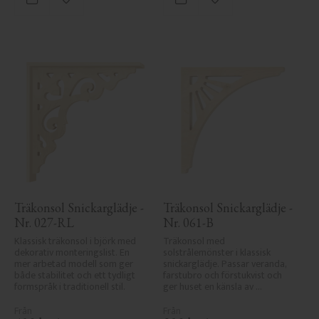
Lägg till i favoriter
Lägg till i favoriter
Träkonsol Snickarglädje - 
Träkonsol Snickarglädje - 
Nr. 027-RL
Nr. 061-B
Klassisk träkonsol i björk med 
Träkonsol med 
dekorativ monteringslist. En 
solstrålemönster i klassisk 
mer arbetad modell som ger 
snickarglädje. Passar veranda, 
både stabilitet och ett tydligt 
farstubro och förstukvist och 
formspråk i traditionell stil.
ger huset en känsla av 
sekelskifte, tradition och 
elegans.