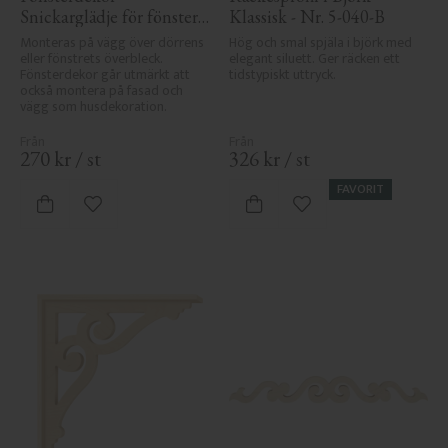
Snickarglädje för fönster 
Klassisk - Nr. 5-040-B
- Nr. 3-002
Monteras på vägg över dörrens 
Hög och smal spjäla i björk med 
eller fönstrets överbleck. 
elegant siluett. Ger räcken ett 
Fönsterdekor går utmärkt att 
tidstypiskt uttryck.
också montera på fasad och 
vägg som husdekoration.
270
kr
/
st
326
kr
/
st
FAVORIT
Lägg till i favoriter
Lägg till i favoriter