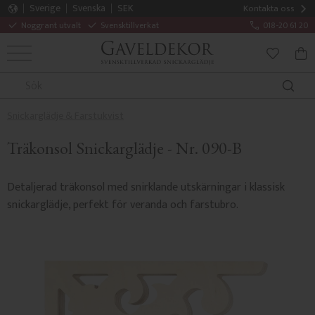
Sverige
Svenska
SEK
Kontakta oss
Noggrant utvalt
Svensktillverkat
018-20 61 20
MENY
KUN
FAVORITE
Snickarglädje & Farstukvist
Träkonsol Snickarglädje - Nr. 090-B
Detaljerad träkonsol med snirklande utskärningar i klassisk
snickarglädje, perfekt för veranda och farstubro.