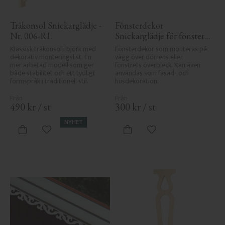
Träkonsol Snickarglädje - 
Fönsterdekor 
Nr. 006-RL
Snickarglädje för fönster 
- Nr. 3-001
Klassisk träkonsol i björk med 
Fönsterdekor som monteras på 
dekorativ monteringslist. En 
vägg över dörrens eller 
mer arbetad modell som ger 
fönstrets överbleck. Kan även 
både stabilitet och ett tydligt 
användas som fasad- och 
formspråk i traditionell stil.
husdekoration.
490
kr
/
st
300
kr
/
st
NYHET
Lägg till i favoriter
Lägg till i favoriter