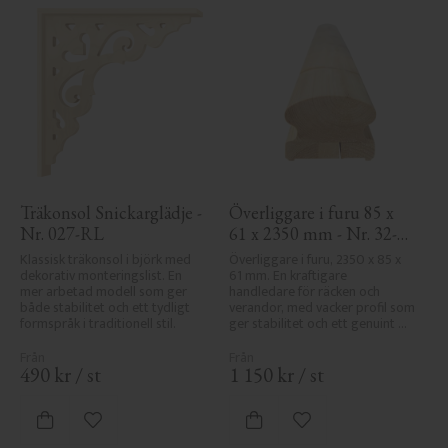
Träkonsol Snickarglädje - 
Överliggare i furu 85 x 
Nr. 027-RL
61 x 2350 mm - Nr. 32-
145A
Klassisk träkonsol i björk med 
Överliggare i furu, 2350 x 85 x 
dekorativ monteringslist. En 
61 mm. En kraftigare 
mer arbetad modell som ger 
handledare för räcken och 
både stabilitet och ett tydligt 
verandor, med vacker profil som 
formspråk i traditionell stil.
ger stabilitet och ett genuint 
uttryck i klassisk stil.
490
kr
/
st
1 150
kr
/
st
Lägg till i favoriter
Lägg till i favoriter