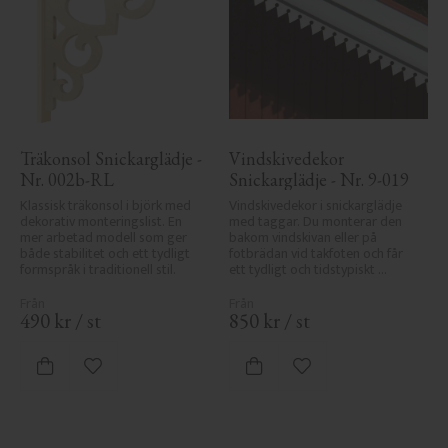
Träkonsol Snickarglädje - 
Vindskivedekor 
Nr. 002b-RL
Snickarglädje - Nr. 9-019
Klassisk träkonsol i björk med 
Vindskivedekor i snickarglädje 
dekorativ monteringslist. En 
med taggar. Du monterar den 
mer arbetad modell som ger 
bakom vindskivan eller på 
både stabilitet och ett tydligt 
fotbrädan vid takfoten och får 
formspråk i traditionell stil.
ett tydligt och tidstypiskt 
sekelskiftesutseende.
490
kr
/
st
850
kr
/
st
Lägg till i favoriter
Lägg till i favoriter