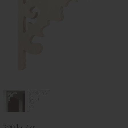
290
kr
/
st