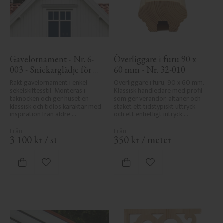
Gavelornament - Nr. 6-
Överliggare i furu 90 x 
003 - Snickarglädje för 
60 mm - Nr. 32-010
tak & taknock
Rakt gavelornament i enkel 
Överliggare i furu, 90 x 60 mm. 
sekelskiftesstil. Monteras i 
Klassisk handledare med profil 
taknocken och ger huset en 
som ger verandor, altaner och 
klassisk och tidlös karaktär med 
staket ett tidstypiskt uttryck 
inspiration från äldre 
och ett enhetligt intryck 
byggnadstradition.
tillsammans med räcket.
3 100
kr
/
st
350
kr
/
meter
Lägg till i favoriter
Lägg till i favoriter