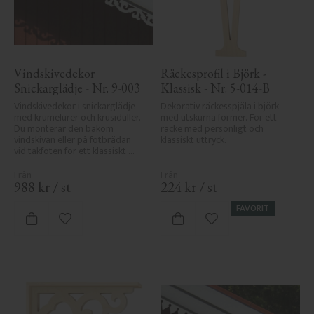
Vindskivedekor 
Räckesprofil i Björk - 
Snickarglädje - Nr. 9-003
Klassisk - Nr. 5-014-B
Vindskivedekor i snickarglädje 
Dekorativ räckesspjäla i björk 
med krumelurer och krusiduller. 
med utskurna former. För ett 
Du monterar den bakom 
räcke med personligt och 
vindskivan eller på fotbrädan 
klassiskt uttryck.
vid takfoten för ett klassiskt 
uttryck.
988
kr
/
st
224
kr
/
st
FAVORIT
Lägg till i favoriter
Lägg till i favoriter