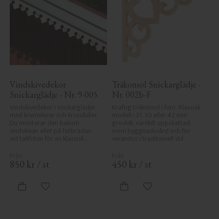
Vindskivedekor 
Träkonsol Snickarglädje - 
Snickarglädje - Nr. 9-005
Nr. 002b-F
Vindskivedekor i snickarglädje 
Kraftig träkonsol i furu. Klassisk 
med krumelurer och krusiduller. 
modell i 21, 30 eller 42 mm 
Du monterar den bakom 
grovlek, särskilt uppskattad 
vindskivan eller på fotbrädan 
inom byggnadsvård och för 
vid takfoten för en klassisk 
verandor i traditionell stil.
sekelskiftesveranda.
850
kr
/
st
450
kr
/
st
Lägg till i favoriter
Lägg till i favoriter