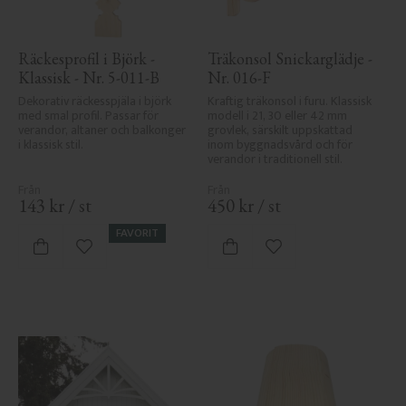
Räckesprofil i Björk - 
Träkonsol Snickarglädje - 
Klassisk - Nr. 5-011-B
Nr. 016-F
Dekorativ räckesspjäla i björk 
Kraftig träkonsol i furu. Klassisk 
med smal profil. Passar för 
modell i 21, 30 eller 42 mm 
verandor, altaner och balkonger 
grovlek, särskilt uppskattad 
i klassisk stil.
inom byggnadsvård och för 
verandor i traditionell stil.
143
kr
/
st
450
kr
/
st
FAVORIT
Lägg till i favoriter
Lägg till i favoriter