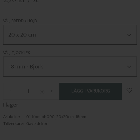
VÄLJ BREDD x HÖJD
VÄLJ TJOCKLEK
Lägg 
-
+
st
I lager
Artikelnr
01_Konsol-090_20x20cm_18mm
Tillverkare
Gaveldekor