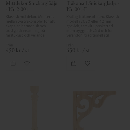
Mittdekor Snickarglädje 
Träkonsol Snickarglädje - 
- Nr. 2-001
Nr. 001-F
Klassisk mittdekor. Monteras 
Kraftig träkonsol i furu. Klassisk 
mellan två träkonsoler för att 
modell i 21, 30 eller 42 mm 
skapa en harmonisk och 
grovlek, särskilt uppskattad 
tidstypisk inramning på 
inom byggnadsvård och för 
farstukvist och veranda.
verandor i traditionell stil.
450
kr
/
st
450
kr
/
st
Lägg till i favoriter
Lägg till i favoriter