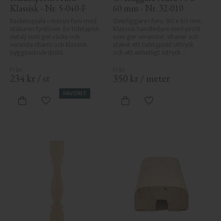
Klassisk - Nr. 5-040-F
60 mm - Nr. 32-010
Räckesspjäla i massiv furu med 
Överliggare i furu, 90 x 60 mm. 
utskuren fyrklöver. En tidstypisk 
Klassisk handledare med profil 
detalj som ger räcke och 
som ger verandor, altaner och 
veranda charm och klassisk 
staket ett tidstypiskt uttryck 
byggnadsvårdsstil.
och ett enhetligt intryck 
tillsammans med räcket.
234
kr
/
st
350
kr
/
meter
FAVORIT
Lägg till i favoriter
Lägg till i favoriter