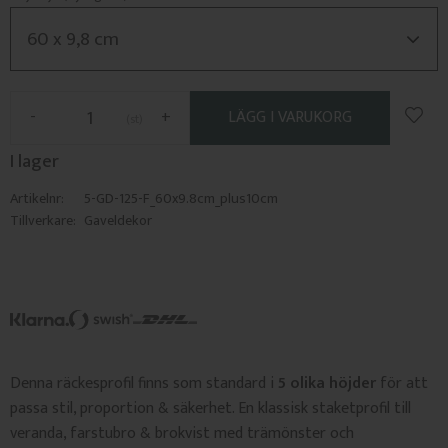
Lägg 
-
+
st
I lager
Artikelnr
5-GD-125-F_60x9.8cm_plus10cm
Tillverkare
Gaveldekor
Denna räckesprofil finns som standard i
5 olika höjder
för att
passa stil, proportion & säkerhet. En klassisk staketprofil till
veranda, farstubro & brokvist med trämönster och