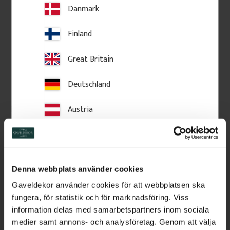
Danmark
Finland
Great Britain
Deutschland
Austria
Knopp i trä till 
Krönlist & Midjelist - 56 
staketstolpe - svarvad - 
x 95 mm - Nr. 28-CL-001
125 x 145 mm - Nr. 34-
Knopp i trä, 125 x 145 mm. En 
56 x 95 mm. En krönlist med 
Switzerland
147
klassisk svarvad stolpknopp i 
lutande ovansida. Listen 
trä som ger staket och 
fungerar både över fönster och 
verandor ett stilfullt avslut i 
dörr (dörröverstycke) samt som 
Netherlands
gammeldags sekelskiftesstil.
midja vid panelbrytning.
Denna webbplats använder cookies
Belgium
Gaveldekor använder cookies för att webbplatsen ska
460
kr
/
st
225
kr
/
meter
fungera, för statistik och för marknadsföring. Viss
France
information delas med samarbetspartners inom sociala
Lägg till i favoriter
Lägg till i favoriter
medier samt annons- och analysföretag. Genom att välja