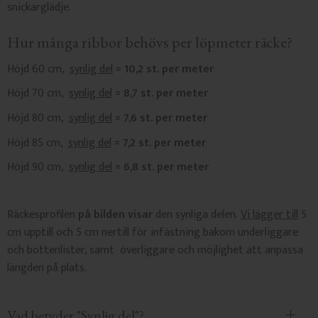
snickarglädje.
Hur många ribbor behövs per löpmeter räcke?
Höjd 60 cm,
synlig del
= 10,2 st. per meter
Höjd 70 cm,
synlig del
= 8,7 st. per meter
Höjd 80 cm,
synlig del
= 7,6 st. per meter
Höjd 85 cm,
synlig del
= 7,2 st. per meter
Höjd 90 cm,
synlig del
= 6,8 st. per meter
Räckesprofilen
på bilden visar
den synliga delen.
Vi lägger till
5
cm upptill och 5 cm nertill för infästning bakom underliggare
och bottenlister, samt överliggare och möjlighet att anpassa
längden på plats.
Vad betyder "Synlig del"?