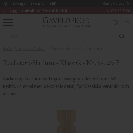
Sverige
Svenska
SEK
Kontakta oss
Noggrant utvalt
Svensktillverkat
018-20 61 20
MENY
KUN
FAVORITE
Räcke, Stolpar & Staket
Räckesribbor & Spjälor i furu
Räckesprofil i furu - Klassisk - Nr. 5-125-F
Räckesspjäla i furu med mjukt svängda sidor och runt hål
nedtill. En enkel men dekorativ detalj för klassiska verandor och
altaner.