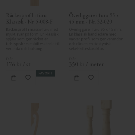
Räckesprofil i furu - 
Överliggare i furu 95 x 
Klassisk - Nr. 5-008-F
45 mm - Nr. 32-020
Räckesprofil i massiv furu med 
Överliggare i furu 95 x 45 mm. 
mjukt svängd form. En klassisk 
En klassisk handledare med 
spjäla som ger räcket en 
vacker profil som ger verandor 
tidstypisk sekelskifteskänsla till 
och räcken en tidstypisk 
veranda och balkong.
sekelskifteskaraktär.
176
kr
/
st
350
kr
/
meter
FAVORIT
Lägg till i favoriter
Lägg till i favoriter