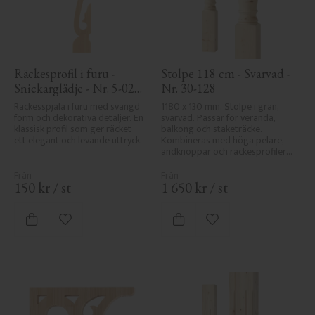
Räckesprofil i furu - 
Stolpe 118 cm - Svarvad - 
Snickarglädje - Nr. 5-020-
Nr. 30-128
F
Räckesspjäla i furu med svängd 
1180 x 130 mm. Stolpe i gran, 
form och dekorativa detaljer. En 
svarvad. Passar för veranda, 
klassisk profil som ger räcket 
balkong och staketräcke. 
ett elegant och levande uttryck.
Kombineras med höga pelare, 
ändknoppar och räckesprofiler i 
klassisk sekelskiftesstil.
150
kr
/
st
1 650
kr
/
st
Lägg till i favoriter
Lägg till i favoriter