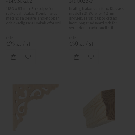
- Nr. 30-202
Nr. 002b-F
1180 x 85 mm. En stolpe för 
Kraftig träkonsol i furu. Klassisk 
räcke och staket. Kombineras 
modell i 21, 30 eller 42 mm 
med höga pelare, ändknoppar 
grovlek, särskilt uppskattad 
och överliggare i sekelskiftesstil.
inom byggnadsvård och för 
verandor i traditionell stil.
495
kr
/
st
450
kr
/
st
Lägg till i favoriter
Lägg till i favoriter