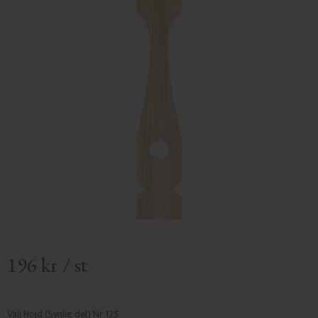
196
kr
/
st
Välj Höjd (Synlig del) Nr 125