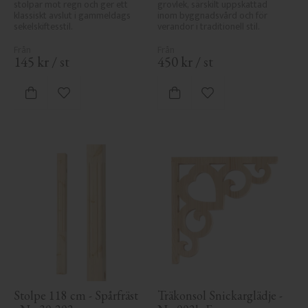
stolpar mot regn och ger ett 
grovlek, särskilt uppskattad 
klassiskt avslut i gammeldags 
inom byggnadsvård och för 
sekelskiftesstil.
verandor i traditionell stil.
145
kr
/
st
450
kr
/
st
Lägg till i favoriter
Lägg till i favoriter
Stolpe 118 cm - Spårfräst 
Träkonsol Snickarglädje - 