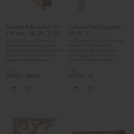
Krönlist & Midjelist - 56 
Träkonsol Snickarglädje - 
x 95 mm - Nr. 28-CL-002
Nr. 017-F
56 x 80 (95) mm. En krönlist 
Kraftig träkonsol i furu. Klassisk 
med lutande ovansida. Listen 
modell i 21, 30 eller 42 mm 
fungerar både som krönlist över 
grovlek, särskilt uppskattad 
fönster och dörrar samt som 
inom byggnadsvård och för 
midja vid panelbrytning.
verandor i traditionell stil.
260
kr
/
meter
450
kr
/
st
Lägg till i favoriter
Lägg till i favoriter