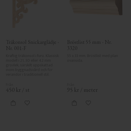
Träkonsol Snickarglädje - 
Bröstlist 55 mm - Nr. 
Nr. 001-F
3320
Kraftig träkonsol i furu. Klassisk 
55 x 33 mm. Bröstlist med plan 
modell i 21, 30 eller 42 mm 
ovansida.
grovlek, särskilt uppskattad 
inom byggnadsvård och för 
verandor i traditionell stil.
450
kr
/
st
95
kr
/
meter
Lägg till i favoriter
Lägg till i favoriter