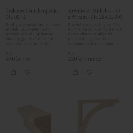
Träkonsol Snickarglädje - 
Krönlist & Midjelist - 45 
Nr. 027-F
x 95 mm - Nr. 28-CL-003
Kraftig träkonsol i furu. Klassisk 
Krönlist & midjelist i gran 45 x 
modell i 21, 30 eller 42 mm 
95 mm. Passar över fönster och 
grovlek, särskilt uppskattad 
dörrar eller som midja vid 
inom byggnadsvård och för 
panelbrytning. Levereras 
verandor i traditionell stil.
obehandlad och kan målas i 
önskad kulör.
450
kr
/
st
220
kr
/
meter
Lägg till i favoriter
Lägg till i favoriter