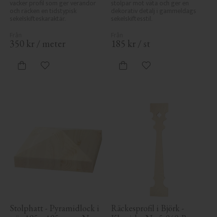
vacker profil som ger verandor 
stolpar mot väta och ger en 
och räcken en tidstypisk 
dekorativ detalj i gammeldags 
sekelskifteskaraktär.
sekelskiftesstil.
350
kr
/
meter
185
kr
/
st
Lägg till i favoriter
Lägg till i favoriter
Stolphatt - Pyramidlock i 
Räckesprofil i Björk - 