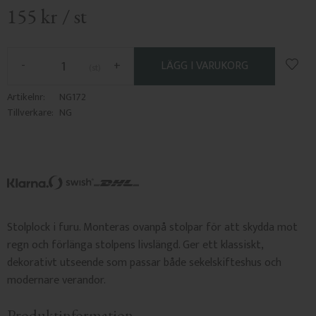
155
kr
/
st
Lägg 
-
+
st
Artikelnr
NG172
Tillverkare
NG
Stolplock i furu. Monteras ovanpå stolpar för att skydda mot
regn och förlänga stolpens livslängd. Ger ett klassiskt,
dekorativt utseende som passar både sekelskifteshus och
modernare verandor.
Produktinformation