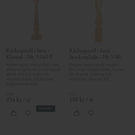
Räckesprofil i furu - 
Räckesprofil i furu - 
Klassisk - Nr. 5-040-F
Snickarglädje - Nr. 5-006-
F
Räckesspjäla i massiv furu med 
Elegant räckesspjäla i massiv 
utskuren fyrklöver. En tidstypisk 
furu med svängd siluett. Passar 
detalj som ger räcke och 
till veranda, balkong och 
veranda charm och klassisk 
farstukvist i klassisk stil.
byggnadsvårdsstil.
234
kr
/
st
158
kr
/
st
FAVORIT
Lägg till i favoriter
Lägg till i favoriter