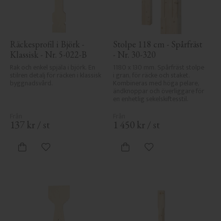
Räckesprofil i Björk - 
Stolpe 118 cm - Spårfräst 
Klassisk - Nr. 5-022-B
- Nr. 30-320
Rak och enkel spjäla i björk. En 
1180 x 130 mm. Spårfräst stolpe 
stilren detalj för räcken i klassisk 
i gran, för räcke och staket. 
byggnadsvård.
Kombineras med höga pelare, 
ändknoppar och överliggare för 
en enhetlig sekelskiftesstil.
137
kr
/
st
1 450
kr
/
st
Lägg till i favoriter
Lägg till i favoriter