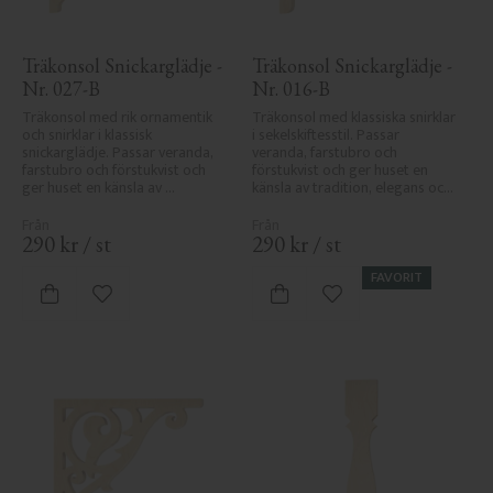
Träkonsol Snickarglädje - 
Träkonsol Snickarglädje - 
Nr. 027-B
Nr. 016-B
Träkonsol med rik ornamentik 
Träkonsol med klassiska snirklar 
och snirklar i klassisk 
i sekelskiftesstil. Passar 
snickarglädje. Passar veranda, 
veranda, farstubro och 
farstubro och förstukvist och 
förstukvist och ger huset en 
ger huset en känsla av 
känsla av tradition, elegans och 
sekelskifte, tradition och 
snickarglädje.
elegans.
290
kr
/
st
290
kr
/
st
FAVORIT
Lägg till i favoriter
Lägg till i favoriter