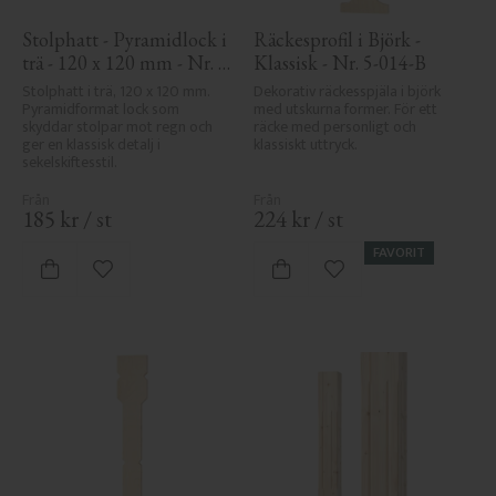
Stolphatt - Pyramidlock i 
Räckesprofil i Björk - 
trä - 120 x 120 mm - Nr. 
Klassisk - Nr. 5-014-B
34-167
Stolphatt i trä, 120 x 120 mm. 
Dekorativ räckesspjäla i björk 
Pyramidformat lock som 
med utskurna former. För ett 
skyddar stolpar mot regn och 
räcke med personligt och 
ger en klassisk detalj i 
klassiskt uttryck.
sekelskiftesstil.
185
kr
/
st
224
kr
/
st
FAVORIT
Lägg till i favoriter
Lägg till i favoriter