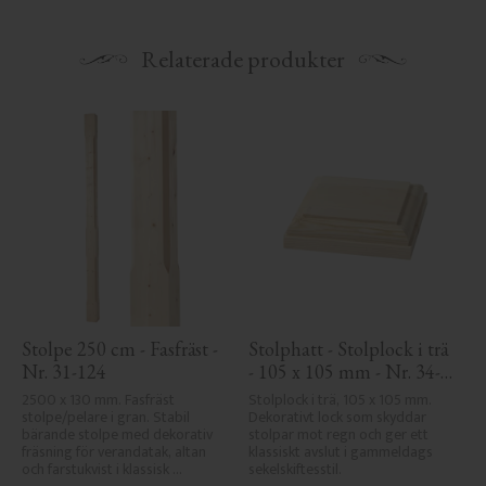
Relaterade produkter
Stolpe 250 cm - Fasfräst - 
Stolphatt - Stolplock i trä 
Nr. 31-124
- 105 x 105 mm - Nr. 34-
140
2500 x 130 mm. Fasfräst 
Stolplock i trä, 105 x 105 mm. 
stolpe/pelare i gran. Stabil 
Dekorativt lock som skyddar 
bärande stolpe med dekorativ 
stolpar mot regn och ger ett 
fräsning för verandatak, altan 
klassiskt avslut i gammeldags 
och farstukvist i klassisk 
sekelskiftesstil.