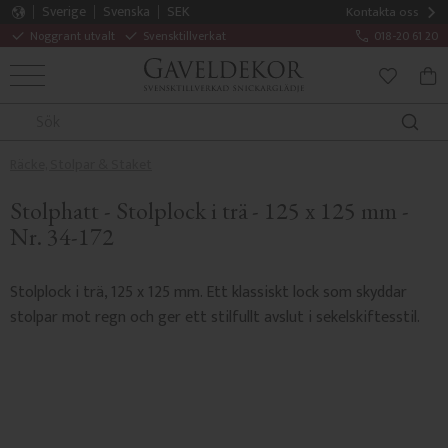
Sverige
Svenska
SEK
Kontakta oss
Noggrant utvalt
Svensktillverkat
018-20 61 20
MENY
KUN
FAVORITE
Räcke, Stolpar & Staket
Stolphatt - Stolplock i trä - 125 x 125 mm -
Nr. 34-172
Stolplock i trä, 125 x 125 mm. Ett klassiskt lock som skyddar
stolpar mot regn och ger ett stilfullt avslut i sekelskiftesstil.