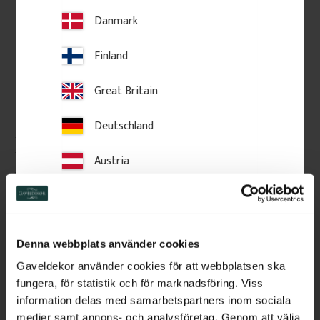
Danmark
Finland
Great Britain
Deutschland
Räckesprofil i Björk - 
Räckesprofil i Björk - 
Klassisk - Nr. 5-046-B
Klassisk - Nr. 5-011-B
Austria
Dekorativ spjäla i björk med 
Dekorativ räckesspjäla i björk 
svepande profil. En klassisk 
med smal profil. Passar för 
Switzerland
detalj till verandaräcken.
verandor, altaner och balkonger 
i klassisk stil.
Netherlands
206
kr
/
st
143
kr
/
st
Denna webbplats använder cookies
Belgium
Gaveldekor använder cookies för att webbplatsen ska
FAVORIT
Lägg till i favoriter
Lägg till i favoriter
fungera, för statistik och för marknadsföring. Viss
France
information delas med samarbetspartners inom sociala
medier samt annons- och analysföretag. Genom att välja