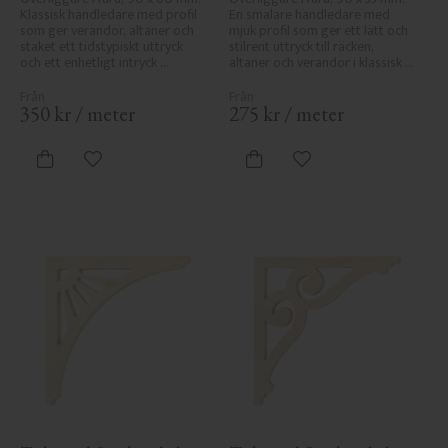
Klassisk handledare med profil 
En smalare handledare med 
som ger verandor, altaner och 
mjuk profil som ger ett lätt och 
staket ett tidstypiskt uttryck 
stilrent uttryck till räcken, 
och ett enhetligt intryck 
altaner och verandor i klassisk 
tillsammans med räcket.
sekelskiftesstil.
350
kr
/
meter
275
kr
/
meter
Lägg till i favoriter
Lägg till i favoriter