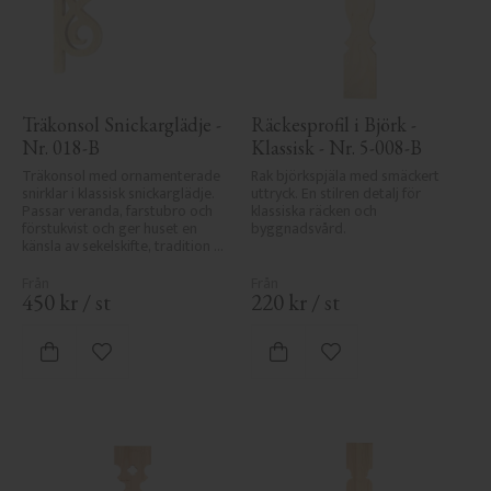
Träkonsol Snickarglädje - 
Räckesprofil i Björk - 
Nr. 018-B
Klassisk - Nr. 5-008-B
Träkonsol med ornamenterade 
Rak björkspjäla med smäckert 
snirklar i klassisk snickarglädje. 
uttryck. En stilren detalj för 
Passar veranda, farstubro och 
klassiska räcken och 
förstukvist och ger huset en 
byggnadsvård.
känsla av sekelskifte, tradition 
och elegans.
450
kr
/
st
220
kr
/
st
Lägg till i favoriter
Lägg till i favoriter