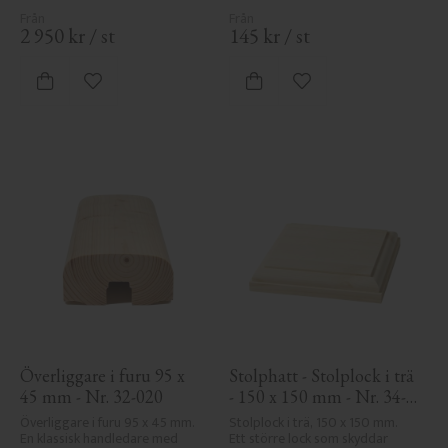
sekelskiftesstil.
2 950
kr
/
st
145
kr
/
st
Lägg till i favoriter
Lägg till i favoriter
Överliggare i furu 95 x 
Stolphatt - Stolplock i trä 
45 mm - Nr. 32-020
- 150 x 150 mm - Nr. 34-
141
Överliggare i furu 95 x 45 mm. 
Stolplock i trä, 150 x 150 mm. 
En klassisk handledare med 
Ett större lock som skyddar 