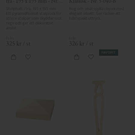
trä - 195 x 195 mm - Nr. 
Klassisk - Nr. 5-040-B
34-169
Stolphatt i trä, 195 x 195 mm. 
Hög och smal spjäla i björk med 
Ett pyramidformat stolplock för 
elegant siluett. Ger räcken ett 
större stolpar som skyddar mot 
tidstypiskt uttryck.
regn och ger ett dekorativt 
avslut.
325
kr
/
st
326
kr
/
st
FAVORIT
Lägg till i favoriter
Lägg till i favoriter