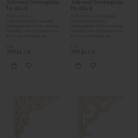
Träkonsol Snickarglädje - 
Träkonsol Snickarglädje - 
Nr. 061-B
Nr. 006-B
Träkonsol med 
Träkonsol med snirklande 
solstrålemönster i klassisk 
utskärning i klassisk 
snickarglädje. Passar veranda, 
snickarglädje. Passar veranda, 
farstubro och förstukvist och 
farstubro och förstukvist och 
ger huset en känsla av 
ger huset en känsla av 
sekelskifte, tradition och 
sekelskifte, tradition och 
elegans.
elegans.
290
kr
/
st
290
kr
/
st
Lägg till i favoriter
Lägg till i favoriter