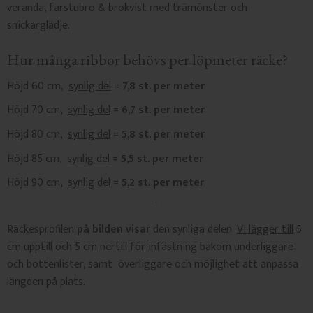
veranda, farstubro & brokvist med trämönster och
snickarglädje.
Hur många ribbor behövs per löpmeter räcke?
Höjd 60 cm,
synlig del
= 7,8 st. per meter
Höjd 70 cm,
synlig del
= 6,7 st. per meter
Höjd 80 cm,
synlig del
= 5,8 st. per meter
Höjd 85 cm,
synlig del
= 5,5 st. per meter
Höjd 90 cm,
synlig del
= 5,2 st. per meter
Räckesprofilen
på bilden visar
den synliga delen.
Vi lägger till
5
cm upptill och 5 cm nertill för infästning bakom underliggare
och bottenlister, samt överliggare och möjlighet att anpassa
längden på plats.