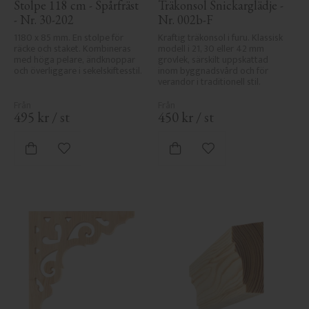
Stolpe 118 cm - Spårfräst 
Träkonsol Snickarglädje - 
- Nr. 30-202
Nr. 002b-F
1180 x 85 mm. En stolpe för 
Kraftig träkonsol i furu. Klassisk 
räcke och staket. Kombineras 
modell i 21, 30 eller 42 mm 
med höga pelare, ändknoppar 
grovlek, särskilt uppskattad 
och överliggare i sekelskiftesstil.
inom byggnadsvård och för 
verandor i traditionell stil.
495
kr
/
st
450
kr
/
st
Lägg till i favoriter
Lägg till i favoriter