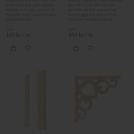
Stolplock i trä, 105 x 105 mm. 
Kraftig träkonsol i furu. Klassisk 
Dekorativt lock som skyddar 
modell i 21, 30 eller 42 mm 
stolpar mot regn och ger ett 
grovlek, särskilt uppskattad 
klassiskt avslut i gammeldags 
inom byggnadsvård och för 
sekelskiftesstil.
verandor i traditionell stil.
145
kr
/
st
450
kr
/
st
Lägg till i favoriter
Lägg till i favoriter