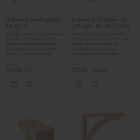
Träkonsol Snickarglädje - 
Krönlist & Midjelist - 45 
Nr. 027-F
x 95 mm - Nr. 28-CL-003
Kraftig träkonsol i furu. Klassisk 
Krönlist & midjelist i gran 45 x 
modell i 21, 30 eller 42 mm 
95 mm. Passar över fönster och 
grovlek, särskilt uppskattad 
dörrar eller som midja vid 
inom byggnadsvård och för 
panelbrytning. Levereras 
verandor i traditionell stil.
obehandlad och kan målas i 
önskad kulör.
450
kr
/
st
220
kr
/
meter
Lägg till i favoriter
Lägg till i favoriter