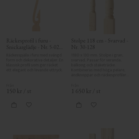
Räckesprofil i furu - 
Stolpe 118 cm - Svarvad - 
Snickarglädje - Nr. 5-020-
Nr. 30-128
F
Räckesspjäla i furu med svängd 
1180 x 130 mm. Stolpe i gran, 
form och dekorativa detaljer. En 
svarvad. Passar för veranda, 
klassisk profil som ger räcket 
balkong och staketräcke. 
ett elegant och levande uttryck.
Kombineras med höga pelare, 
ändknoppar och räckesprofiler i 
klassisk sekelskiftesstil.
150
kr
/
st
1 650
kr
/
st
Lägg till i favoriter
Lägg till i favoriter