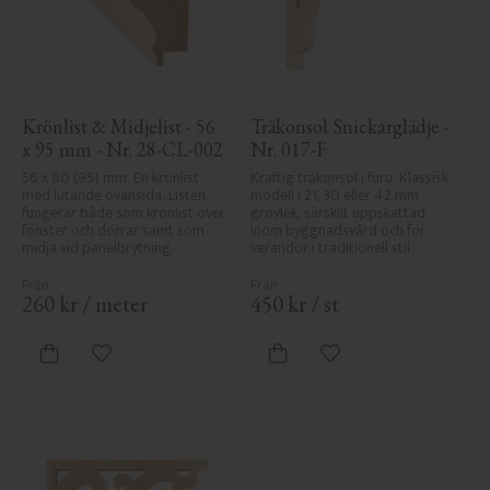
Krönlist & Midjelist - 56 
Träkonsol Snickarglädje - 
x 95 mm - Nr. 28-CL-002
Nr. 017-F
56 x 80 (95) mm. En krönlist 
Kraftig träkonsol i furu. Klassisk 
med lutande ovansida. Listen 
modell i 21, 30 eller 42 mm 
fungerar både som krönlist över 
grovlek, särskilt uppskattad 
fönster och dörrar samt som 
inom byggnadsvård och för 
midja vid panelbrytning.
verandor i traditionell stil.
260
kr
/
meter
450
kr
/
st
Lägg till i favoriter
Lägg till i favoriter