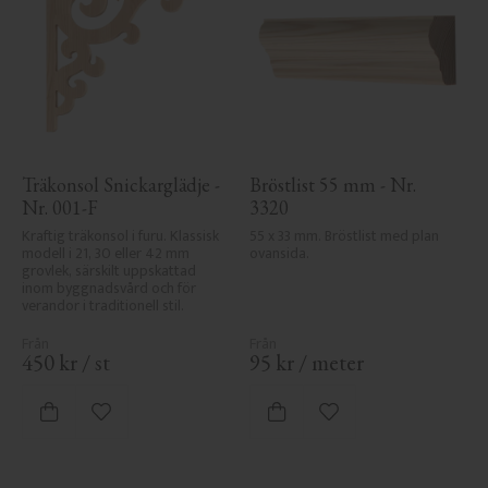
Träkonsol Snickarglädje - 
Bröstlist 55 mm - Nr. 
Nr. 001-F
3320
Kraftig träkonsol i furu. Klassisk 
55 x 33 mm. Bröstlist med plan 
modell i 21, 30 eller 42 mm 
ovansida.
grovlek, särskilt uppskattad 
inom byggnadsvård och för 
verandor i traditionell stil.
450
kr
/
st
95
kr
/
meter
Lägg till i favoriter
Lägg till i favoriter