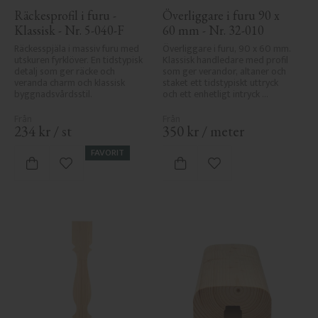
Räckesprofil i furu - 
Överliggare i furu 90 x 
Klassisk - Nr. 5-040-F
60 mm - Nr. 32-010
Räckesspjäla i massiv furu med 
Överliggare i furu, 90 x 60 mm. 
utskuren fyrklöver. En tidstypisk 
Klassisk handledare med profil 
detalj som ger räcke och 
som ger verandor, altaner och 
veranda charm och klassisk 
staket ett tidstypiskt uttryck 
byggnadsvårdsstil.
och ett enhetligt intryck 
tillsammans med räcket.
234
kr
/
st
350
kr
/
meter
FAVORIT
Lägg till i favoriter
Lägg till i favoriter