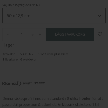
Välj Höjd (Synlig del) Nr 127
Lägg 
-
+
st
I lager
Artikelnr
5-GD-127-F_60x12.9cm_plus10cm
Tillverkare
Gaveldekor
Denna räckesprofil finns som standard i
5 olika höjder
för att
passa stil, proportion & säkerhet. En klassisk staketprofil till