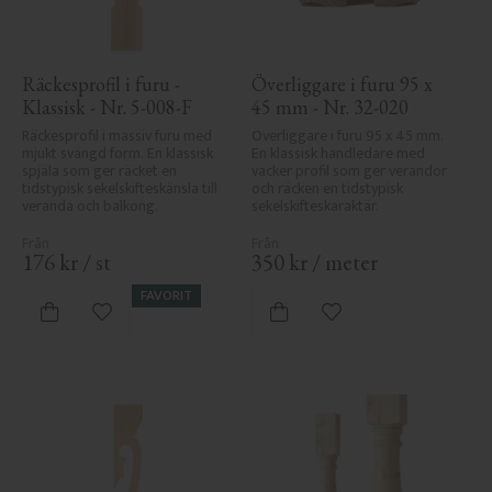
Räckesprofil i furu - 
Överliggare i furu 95 x 
Klassisk - Nr. 5-008-F
45 mm - Nr. 32-020
Räckesprofil i massiv furu med 
Överliggare i furu 95 x 45 mm. 
mjukt svängd form. En klassisk 
En klassisk handledare med 
spjäla som ger räcket en 
vacker profil som ger verandor 
tidstypisk sekelskifteskänsla till 
och räcken en tidstypisk 
veranda och balkong.
sekelskifteskaraktär.
176
kr
/
st
350
kr
/
meter
FAVORIT
Lägg till i favoriter
Lägg till i favoriter