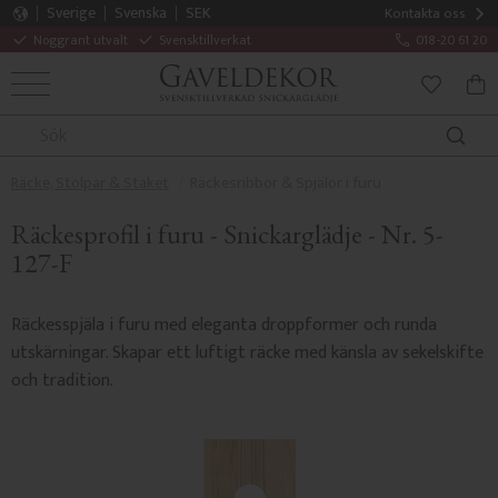
Sverige
Svenska
SEK
Kontakta oss
Noggrant utvalt
Svensktillverkat
018-20 61 20
MENY
KUN
FAVORITE
Räcke, Stolpar & Staket
Räckesribbor & Spjälor i furu
Räckesprofil i furu - Snickarglädje - Nr. 5-
127-F
Räckesspjäla i furu med eleganta droppformer och runda
utskärningar. Skapar ett luftigt räcke med känsla av sekelskifte
och tradition.