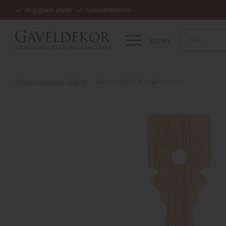
Noggrant utvalt
Svensktillverkat
MENY
Räcke, Stolpar & Staket
Räckesribbor & Spjälor i furu