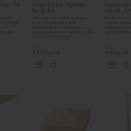
ädje - Nr. 
Stolpe 118 cm - Spårfräst - 
Knopp i trä t
Nr. 30-320
svarvad - 12
34-147
Klassisk 
1180 x 130 mm. Spårfräst stolpe i 
Knopp i trä, 125
mm grovlek, 
gran, för räcke och staket. 
svarvad stolpkn
 
Kombineras med höga pelare, 
staket och verand
randor i 
ändknoppar och överliggare för en 
i gammeldags se
enhetlig sekelskiftesstil.
1 450
kr
/
st
460
kr
/
st
 favoriter
Lägg till i favoriter
Lä