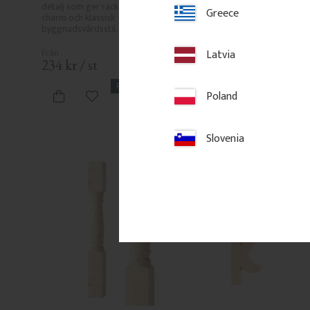
detalj som ger räcke och veranda 
ger verandor, altaner och
Greece
charm och klassisk 
tidstypiskt uttryck och et
byggnadsvårdsstil.
intryck tillsammans med
Latvia
234
kr
/
st
350
kr
/
meter
FAVORIT
Poland
Lägg till i favoriter
Lägg till i
Slovenia