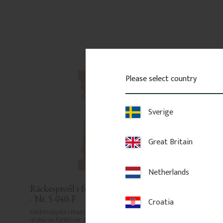
Please select country
Sverige
Great Britain
Netherlands
Räckesprofil i furu - Klassisk 
Överliggare i furu 9
- Nr. 5-040-F
mm - Nr. 32-010
Croatia
Räckesspjäla i massiv furu med 
Överliggare i furu, 90 x
utskuren fyrklöver. En tidstypisk 
Klassisk handledare med