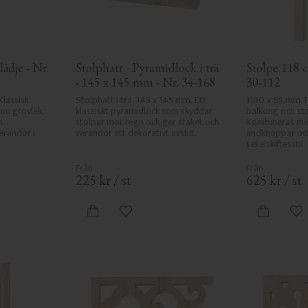
ädje - Nr. 
Stolphatt - Pyramidlock i trä 
Stolpe 118 c
- 145 x 145 mm - Nr. 34-168
30-112
Klassisk 
Stolphatt i trä, 145 x 145 mm. Ett 
1180 x 85 mm. P
mm grovlek, 
klassiskt pyramidlock som skyddar 
balkong och sta
 
stolpar mot regn och ger staket och 
Kombineras med
randor i 
verandor ett dekorativt avslut.
ändknoppar och 
sekelskiftesstil.
225
kr
/
st
625
kr
/
st
 favoriter
Lägg till i favoriter
Lä