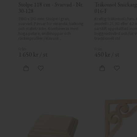
Stolpe 118 cm - Svarvad - Nr. 
Träkonsol Snickargl
30-128
016-F
1180 x 130 mm. Stolpe i gran, 
Kraftig träkonsol i furu. 
svarvad. Passar för veranda, balkong 
modell i 21, 30 eller 42 
och staketräcke. Kombineras med 
särskilt uppskattad inom
höga pelare, ändknoppar och 
byggnadsvård och för ve
räckesprofiler i klassisk 
traditionell stil.
sekelskiftesstil.
1 650
kr
/
st
450
kr
/
st
Lägg till i favoriter
Lägg till i