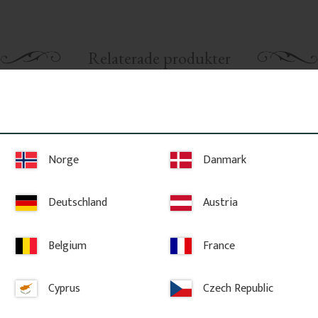
Relaterade produkter
Norge
Danmark
Deutschland
Austria
Belgium
France
0 x 60 
Räckesprofil i furu - Klassisk 
Överliggare 
- Nr. 5-008-F
mm - Nr. 32
Cyprus
Czech Republic
 60 mm. 
Räckesprofil i massiv furu med mjukt 
Överliggare i f
 profil som 
svängd form. En klassisk spjäla som 
klassisk handle