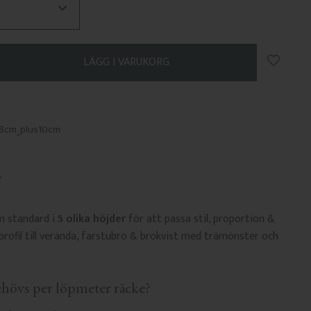
Lägg till
.8cm_plus10cm
om standard i
5 olika höjder
för att passa stil, proportion &
tprofil till veranda, farstubro & brokvist med trämönster och
hövs per löpmeter räcke?