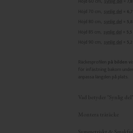
Höjd 60 cm,
synlig del
= 7,
Höjd 70 cm,
synlig del
= 6,
Höjd 80 cm,
synlig del
= 5,
Höjd 85 cm,
synlig del
= 5,5
Höjd 90 cm,
synlig del
= 5,
Räckesprofilen
på bilden vi
för infästning bakom under
anpassa längden på plats.
Vad betyder "Synlig del"
Montera träräcke
Symmetriskt & Smakful