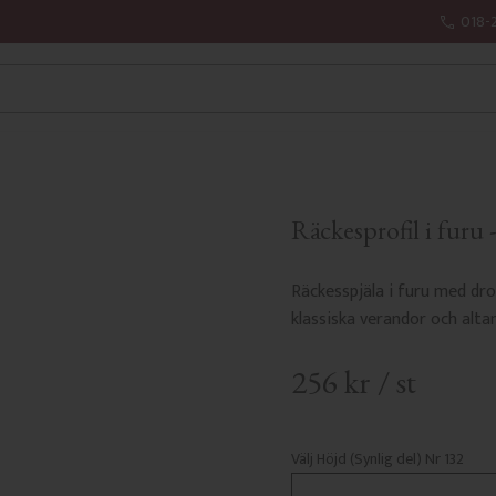
018-
Räckesprofil i furu 
Räckesspjäla i furu med dro
klassiska verandor och altan
256
kr
/
st
Välj Höjd (Synlig del) Nr 132