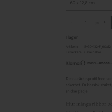
-
+
st
I lager
Artikelnr
5-GD-132-F_60x12
Tillverkare
Gaveldekor
Denna räckesprofil finns s
säkerhet. En klassisk stake
snickarglädje.
Hur många ribbor be