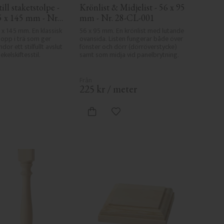
ill staketstolpe - 
Krönlist & Midjelist - 56 x 95 
5 x 145 mm - Nr. 
mm - Nr. 28-CL-001
 x 145 mm. En klassisk 
56 x 95 mm. En krönlist med lutande 
opp i trä som ger 
ovansida. Listen fungerar både över 
or ett stilfullt avslut 
fönster och dörr (dörröverstycke) 
kelskiftesstil.
samt som midja vid panelbrytning.
225
kr
/
meter
gg till i favoriter
Lägg till i favoriter