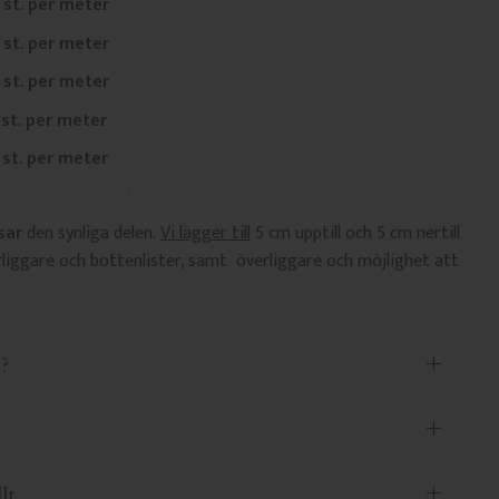
8 st. per meter
7 st. per meter
8 st. per meter
 st. per meter
2 st. per meter
sar
den synliga delen.
Vi lägger till
5 cm upptill och 5 cm nertill
liggare och bottenlister, samt överliggare och möjlighet att
?
lt