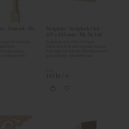
m - Svarvad - Nr. 
Stolphatt - Stolplock i trä - 
105 x 105 mm - Nr. 34-140
assar för veranda, 
Stolplock i trä, 105 x 105 mm. 
keträcke. 
Dekorativt lock som skyddar stolpar 
 höga pelare, 
mot regn och ger ett klassiskt avslut i 
räckesprofiler i 
gammeldags sekelskiftesstil.
145
kr
/
st
gg till i favoriter
Lägg till i favoriter