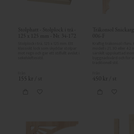
Stolphatt - Stolplock i trä - 
Träkonsol Snickargl
125 x 125 mm - Nr. 34-172
006-F
Stolplock i trä, 125 x 125 mm. Ett 
Kraftig träkonsol i furu. 
klassiskt lock som skyddar stolpar 
modell i 21, 30 eller 42 
mot regn och ger ett stilfullt avslut i 
särskilt uppskattad inom
sekelskiftesstil.
byggnadsvård och för ve
traditionell stil.
155
kr
/
st
450
kr
/
st
Lägg till i favoriter
Lägg till i