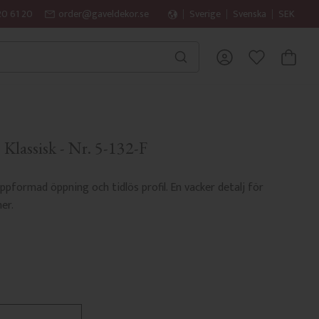
20 61 20
order@gaveldekor.se
Sverige
Svenska
SEK
KUNDVA
FAVORITER
- Klassisk - Nr. 5-132-F
ppformad öppning och tidlös profil. En vacker detalj för
er.