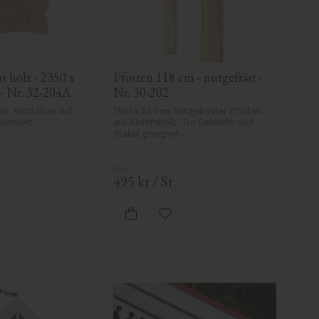
 holz - 2350 x 
Pfosten 118 cm - nutgefräst - 
- Nr. 32-204A
Nr. 30-202
lz. Wird oben auf 
1180 x 85 mm. Nutgefräster Pfosten 
ontiert.
aus Kiefernholz . Für Geländer und 
Staket geeignet.
495
kr
/
St.
 Favoriten hinzufügen
Zu Favoriten hinzufügen