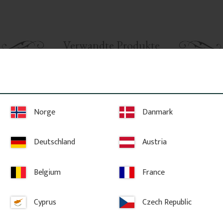
Verwandte Produkte
Norge
Danmark
Deutschland
Austria
Belgium
France
olz - Nr. 
Handlauf aus holz - 2350 x 
Zierbrett - 
Cyprus
Czech Republic
85 x 61 mm - Nr. 32-145A
046-B
 mit 
Handlauf aus Holz. Wird oben auf 
Zierbrett aus Bi