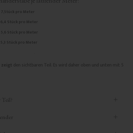
länderstäbe je laufender Meter:
=
7,5
tück pro Meter
6,4 Stück pro Meter
=
5,6 Stück pro Meter
=
5,3 Stück pro Meter
 zeigt
den sichtbaren Teil. Es wird daher oben und unten mit 5
 Teil?
aender