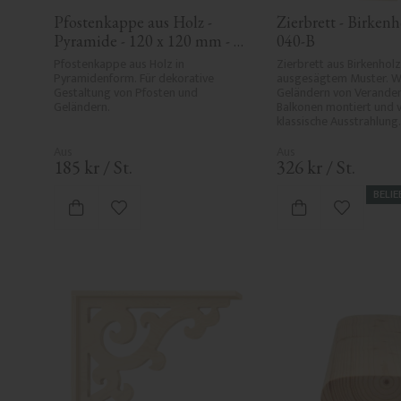
Pfostenkappe aus Holz - 
Zierbrett - Birkenho
Pyramide - 120 x 120 mm - 
040-B
Nr. 34-167
Pfostenkappe aus Holz in 
Zierbrett aus Birkenholz 
Pyramidenform. Für dekorative 
ausgesägtem Muster. Wir
Gestaltung von Pfosten und 
Geländern von Veranden
Geländern.
Balkonen montiert und ve
klassische Ausstrahlung.
185
kr
/
St.
326
kr
/
St.
BELIE
Zu Favoriten hinzufügen
Zu Favori