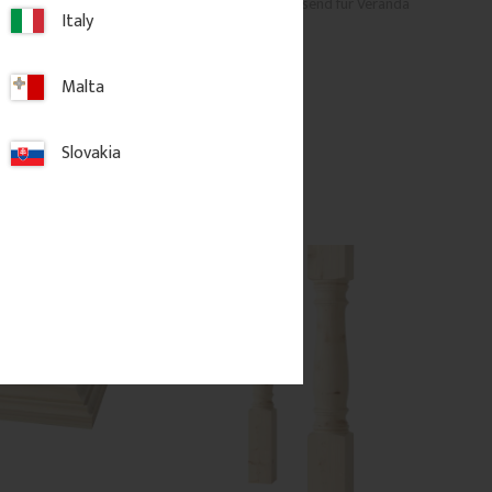
ster. Wird in 
aus Fichtenholz. Passend für Veranda 
Italy
Veranden oder 
und Geländer.
rt und verleiht eine 
trahlung.
Malta
625
kr
/
St.
Slovakia
 Favoriten hinzufügen
Zu Favoriten hinzufügen