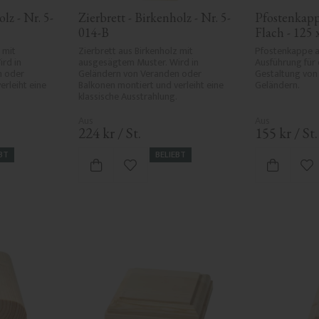
lz - Nr. 5-
Zierbrett - Birkenholz - Nr. 5-
Pfostenkappe
014-B
Flach - 125 
34-172
mit 
Zierbrett aus Birkenholz mit 
Pfostenkappe au
d in 
ausgesägtem Muster. Wird in 
Ausführung für 
 oder 
Geländern von Veranden oder 
Gestaltung von 
rleiht eine 
Balkonen montiert und verleiht eine 
Geländern.
klassische Ausstrahlung.
224
kr
/
St.
155
kr
/
St.
BT
BELIEBT
ten hinzufügen
Zu Favoriten hinzufügen
Zu