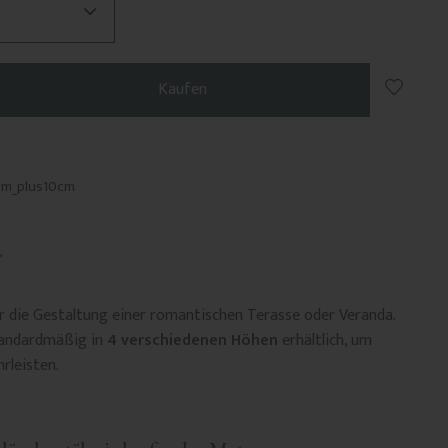
Zu Favo
Kaufen
cm_plus10cm
ür die Gestaltung einer romantischen Terasse oder Veranda.
tandardmäßig in
4 verschiedenen Höhen
erhältlich, um
hrleisten.