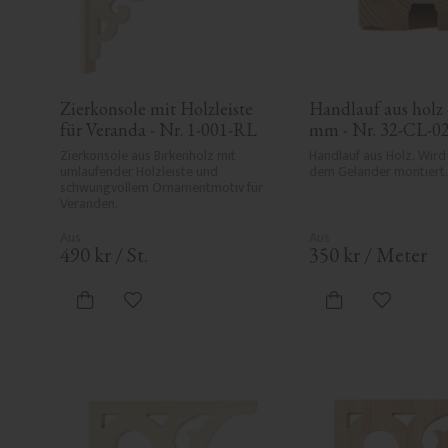
Zierkonsole mit Holzleiste 
Handlauf aus holz -
für Veranda - Nr. 1-001-RL
mm - Nr. 32-CL-0
Zierkonsole aus Birkenholz mit 
Handlauf aus Holz. Wird 
umlaufender Holzleiste und 
dem Geländer montiert.
schwungvollem Ornamentmotiv für 
Veranden.
490
kr
/
St.
350
kr
/
Meter
Zu Favoriten hinzufügen
Zu Favori