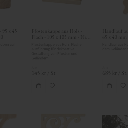
 95 x 45 
Pfostenkappe aus Holz - 
Handlauf aus
20
Flach - 105 x 105 mm - Nr. 
65 x 40 mm 
34-140
oben auf 
Pfostenkappe aus Holz. Flache 
Handlauf aus Ho
Ausführung für dekorative 
dem Geländer m
Gestaltung von Pfosten und 
Geländern.
145
kr
/
St.
685
kr
/
St.
ten hinzufügen
Zu Favoriten hinzufügen
Zu