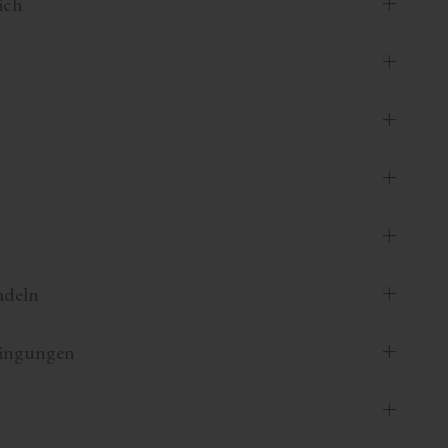
ich
adeln
dingungen