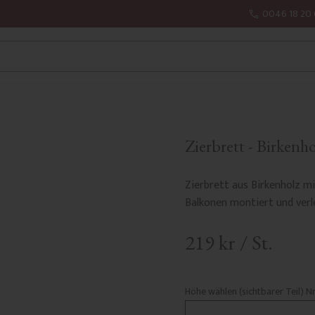
0046 18 20 
Zierbrett - Birkenho
Zierbrett aus Birkenholz m
Balkonen montiert und verle
219
kr
/
St.
Höhe wählen (sichtbarer Teil) N