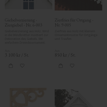
Giebelverzierung - 
Zierfries für Ortgang - 
Ziergiebel - Nr. 6-003
Nr. 9-005
Giebelverzierung aus Holz. Wird 
Zierfries aus Holz mit kleinem 
in die Windbretter montiert zur 
Ornamentmuster für Ortgänge 
Dekoration des Giebels. Mit 
und Traufen.
einfachem Dreiecksornament.
3 100
kr
/
St.
850
kr
/
St.
Zu Favoriten hinzufügen
Zu Favoriten hinzufü