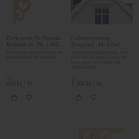
Zierkonsole für Veranda - 
Giebelverzierung - 
Kiefernholz - Nr. 1-002B-
Ziergiebel - Nr. 6-040
F
Zierkonsole aus Kiefernholz mit 
Giebelverzierung aus Holz. Wird 
Herzornament für Veranden.
in die Windbretter montiert zur 
Dekoration des Giebels. Mit 
Sonnenmotiv.
450
kr
/
St.
3 100
kr
/
St.
Zu Favoriten hinzufügen
Zu Favoriten hinzufü