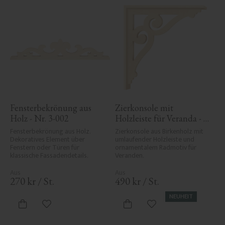
Fensterbekrönung aus 
Zierkonsole mit 
Holz - Nr. 3-002
Holzleiste für Veranda - 
Nr. 1-006-RL
Fensterbekrönung aus Holz. 
Zierkonsole aus Birkenholz mit 
Dekoratives Element über 
umlaufender Holzleiste und 
Fenstern oder Türen für 
ornamentalem Radmotiv für 
klassische Fassadendetails.
Veranden.
270
kr
/
St.
490
kr
/
St.
NEUHEIT
Zu Favoriten hinzufügen
Zu Favoriten hinzufü