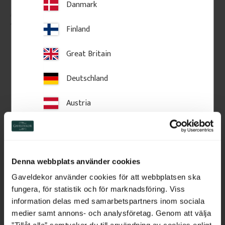
Danmark
490
kr
/
St.
350
kr
/
Meter
Finland
Zu Favoriten hinzufügen
Zu Favoriten hinzufü
Great Britain
Deutschland
Austria
Switzerland
Netherlands
Denna webbplats använder cookies
Belgium
Gaveldekor använder cookies för att webbplatsen ska
fungera, för statistik och för marknadsföring. Viss
Pfostenkappe aus Holz - 
Handlauf aus holz - 2350 
France
information delas med samarbetspartners inom sociala
Flach - 105 x 105 mm - 
x 65 x 40 mm - Nr. 32-
Nr. 34-140
204A
medier samt annons- och analysföretag. Genom att välja
Pfostenkappe aus Holz. Flache 
Handlauf aus Holz. Wird oben 