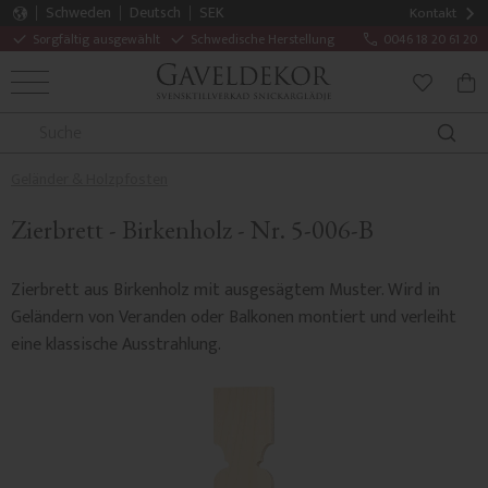
Schweden
Deutsch
SEK
Kontakt
Sorgfältig ausgewählt
Schwedische Herstellung
0046 18 20 61 20
MENÜ
WAR
FAVORITE
Geländer & Holzpfosten
Zierbrett - Birkenholz - Nr. 5-006-B
Zierbrett aus Birkenholz mit ausgesägtem Muster. Wird in
Geländern von Veranden oder Balkonen montiert und verleiht
eine klassische Ausstrahlung.