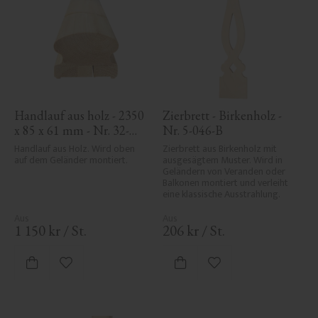
Handlauf aus holz - 2350 
Zierbrett - Birkenholz - 
x 85 x 61 mm - Nr. 32-
Nr. 5-046-B
145A
Handlauf aus Holz. Wird oben 
Zierbrett aus Birkenholz mit 
auf dem Geländer montiert.
ausgesägtem Muster. Wird in 
Geländern von Veranden oder 
Balkonen montiert und verleiht 
eine klassische Ausstrahlung.
1 150
kr
/
St.
206
kr
/
St.
Zu Favoriten hinzufügen
Zu Favoriten hinzufü