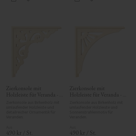
Zu Favoriten hinzufügen
Zu Favoriten hinzufü
Zierkonsole mit 
Zierkonsole mit 
Holzleiste für Veranda - 
Holzleiste für Veranda - 
Nr. 1-027-RL
Nr. 1-061-RL
Zierkonsole aus Birkenholz mit 
Zierkonsole aus Birkenholz mit 
umlaufender Holzleiste und 
umlaufender Holzleiste und 
detailreicher Ornamentik für 
Sonnenstrahlenmotiv für 
Veranden.
Veranden.
490
kr
/
St.
490
kr
/
St.