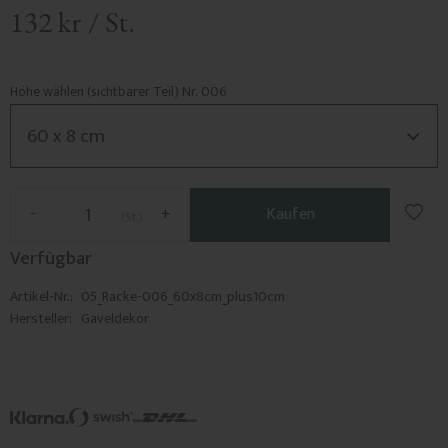
132
kr
/
St.
Höhe wählen (sichtbarer Teil) Nr. 006
Zu F
-
+
Kaufen
St.
Verfügbar
Artikel-Nr.
05_Racke-006_60x8cm_plus10cm
Hersteller
Gaveldekor