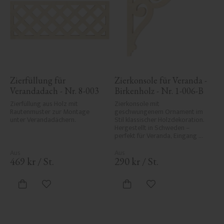
Zierfüllung für 
Zierkonsole für Veranda - 
Verandadach - Nr. 8-003
Birkenholz - Nr. 1-006-B
Zierfüllung aus Holz mit 
Zierkonsole mit 
Rautenmuster zur Montage 
geschwungenem Ornament im 
unter Verandadächern.
Stil klassischer Holzdekoration. 
Hergestellt in Schweden – 
perfekt für Veranda, Eingang 
oder Vordach und verleiht Ihrem 
Haus Eleganz und historischen 
Charakter.
469
kr
/
St.
290
kr
/
St.
Zu Favoriten hinzufügen
Zu Favoriten hinzufü