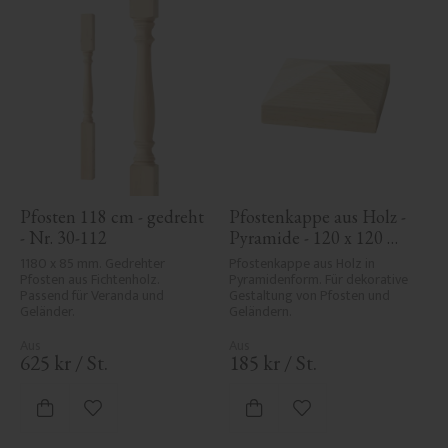
Pfosten 118 cm - gedreht 
Pfostenkappe aus Holz - 
- Nr. 30-112
Pyramide - 120 x 120 
mm - Nr. 34-167
1180 x 85 mm. Gedrehter 
Pfostenkappe aus Holz in 
Pfosten aus Fichtenholz. 
Pyramidenform. Für dekorative 
Passend für Veranda und 
Gestaltung von Pfosten und 
Geländer.
Geländern.
625
kr
/
St.
185
kr
/
St.
Zu Favoriten hinzufügen
Zu Favoriten hinzufü