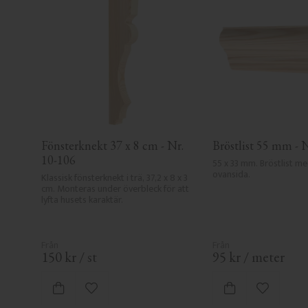
Fönsterknekt 37 x 8 cm - Nr. 
Bröstlist 55 mm - 
10-106
55 x 33 mm. Bröstlist me
ovansida.
Klassisk fönsterknekt i trä, 37,2 x 8 x 3 
cm. Monteras under överbleck för att 
lyfta husets karaktär.
150
kr
/
st
95
kr
/
meter
Lägg till i favoriter
Lägg till i