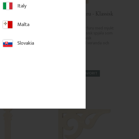
Italy
t - Nr. 6-005 - 
Räckesprofil i furu - Klassisk 
e för tak & 
- Nr. 5-008-F
Malta
ament med mjuka 
Räckesprofil i massiv furu med mjukt 
 båge. En charmig 
svängd form. En klassisk spjäla som 
ck eller gavel som ger 
ger räcket en tidstypisk 
Slovakia
ig och tidlös 
sekelskifteskänsla till veranda och 
elskiftesstil.
balkong.
t
176
kr
/
st
FAVORIT
gg till i favoriter
Lägg till i favoriter