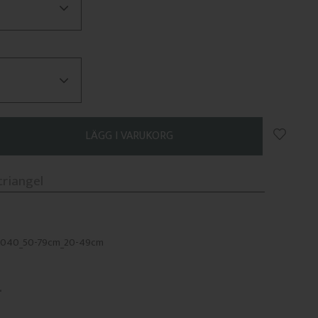
Lägg till
r-040_50-79cm_20-49cm