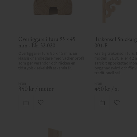
Överliggare i furu 95 x 45 
Träkonsol Snickargl
mm - Nr. 32-020
001-F
Överliggare i furu 95 x 45 mm. En 
Kraftig träkonsol i furu. 
klassisk handledare med vacker profil 
modell i 21, 30 eller 42 
som ger verandor och räcken en 
särskilt uppskattad inom
tidstypisk sekelskifteskaraktär.
byggnadsvård och för ve
traditionell stil.
350
kr
/
meter
450
kr
/
st
Lägg till i favoriter
Lägg till i