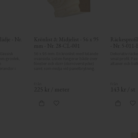
ädje - Nr. 
Krönlist & Midjelist - 56 x 95 
Räckesprofil 
mm - Nr. 28-CL-001
- Nr. 5-011-
Klassisk 
56 x 95 mm. En krönlist med lutande 
Dekorativ räcke
mm grovlek, 
ovansida. Listen fungerar både över 
smal profil. Pas
 
fönster och dörr (dörröverstycke) 
altaner och balk
randor i 
samt som midja vid panelbrytning.
225
kr
/
meter
143
kr
/
st
 favoriter
Lägg till i favoriter
Lä