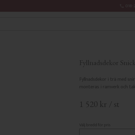
018-
Fyllnadsdekor Snick
Fyllnadsdekor i trä med sni
monteras i ramverk och tak
1 520
kr
/
st
Välj bredd för pris