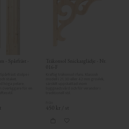
 - Spårfräst - 
Träkonsol Snickarglädje - Nr. 
016-F
Spårfräst stolpe i 
Kraftig träkonsol i furu. Klassisk 
och staket. 
modell i 21, 30 eller 42 mm grovlek, 
 höga pelare, 
särskilt uppskattad inom 
överliggare för en 
byggnadsvård och för verandor i 
ftesstil.
traditionell stil.
t
450
kr
/
st
gg till i favoriter
Lägg till i favoriter