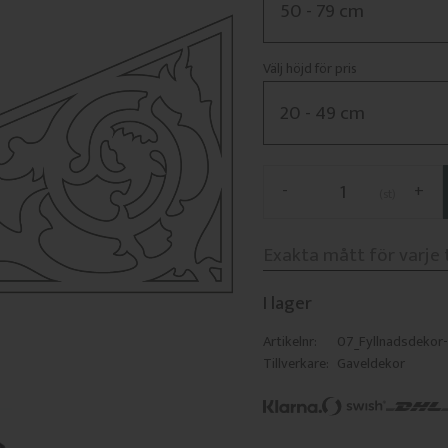
Välj höjd för pris
-
+
st
I lager
Artikelnr
07_Fyllnadsdeko
Tillverkare
Gaveldekor