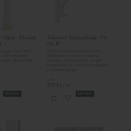
i Björk - Klassisk 
Träkonsol Snickarglädje - Nr. 
B
016-B
sspjäla i björk med 
Träkonsol med klassiska snirklar i 
sar för verandor, 
sekelskiftesstil. Passar veranda, 
onger i klassisk stil.
farstubro och förstukvist och ger 
huset en känsla av tradition, elegans 
och snickarglädje.
290
kr
/
st
FAVORIT
FAVORIT
gg till i favoriter
Lägg till i favoriter