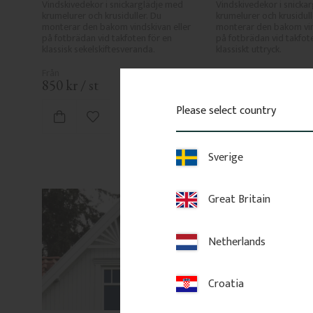
Vindskivedekor i snickarglädje med 
Vindskivedekor i snickar
krumelurer och krusiduller. Du 
krumelurer och krusidulle
monterar den bakom vindskivan eller 
monterar den bakom vind
på fotbrädan vid takfoten för en 
på fotbrädan vid takfoten
klassisk sekelskiftesveranda.
klassiskt uttryck.
850
kr
/
st
988
kr
/
st
Please select country
Lägg till i favoriter
Lägg till i
Sverige
Great Britain
Netherlands
Croatia