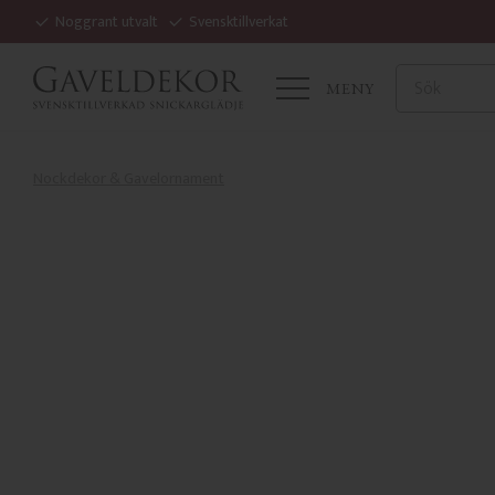
Noggrant utvalt
Svensktillverkat
MENY
Nockdekor & Gavelornament