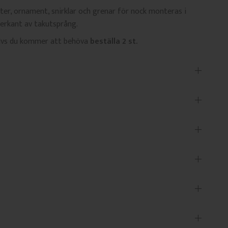
er, ornament, snirklar och grenar för nock monteras i
derkant av takutsprång.
 dvs du kommer att behöva
beställa 2 st.