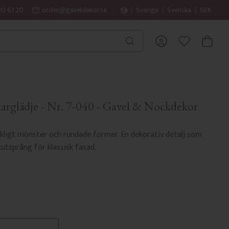
20 61 20
order@gaveldekor.se
Sverige
Svenska
SEK
KUNDVA
FAVORITER
arglädje - Nr. 7-040 - Gavel & Nockdekor
rkligt mönster och rundade former. En dekorativ detalj som
utsprång för klassisk fasad.