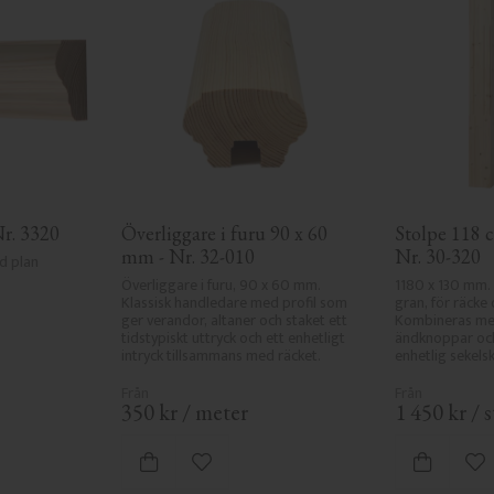
Nr. 3320
Överliggare i furu 90 x 60 
Stolpe 118 cm
mm - Nr. 32-010
Nr. 30-320
d plan 
Överliggare i furu, 90 x 60 mm. 
1180 x 130 mm. 
Klassisk handledare med profil som 
gran, för räcke 
ger verandor, altaner och staket ett 
Kombineras med
tidstypiskt uttryck och ett enhetligt 
ändknoppar och 
intryck tillsammans med räcket.
enhetlig sekelski
350
kr
/
meter
1 450
kr
/
s
 favoriter
Lägg till i favoriter
Lä