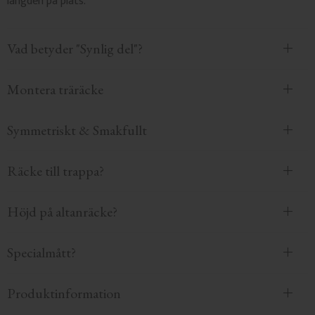
längden på plats.
Vad betyder "Synlig del"?
Montera träräcke
Symmetriskt & Smakfullt
Räcke till trappa?
Höjd på altanräcke?
Specialmått?
Produktinformation