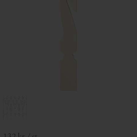
132
kr
/
st