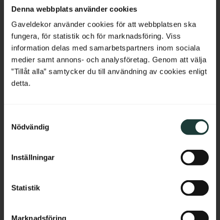
Netherlands
stolpar mot regn och ger ett 
som passar till både verandor 
Denna webbplats använder cookies
klassiskt avslut i gammeldags 
och staket.
sekelskiftesstil.
Belgium
Gaveldekor använder cookies för att webbplatsen ska
fungera, för statistik och för marknadsföring. Viss
145
kr
/
st
685
kr
/
st
France
information delas med samarbetspartners inom sociala
medier samt annons- och analysföretag. Genom att välja
Bulgaria
Lägg till i favoriter
Lägg till i favoriter
”Tillåt alla” samtycker du till användning av cookies enligt
detta.
Croatia
S
Cyprus
Nödvändig
a
m
Czech Republic
t
Inställningar
y
Estonia
c
k
Statistik
Greece
e
Stolpe 118 cm - Spårfräst 
Träkonsol Snickarglädje - 
s
Hungary
Marknadsföring