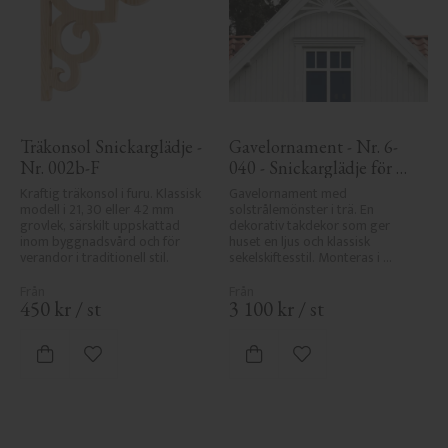
Träkonsol Snickarglädje - 
Gavelornament - Nr. 6-
Nr. 002b-F
040 - Snickarglädje för 
tak & taknock
Kraftig träkonsol i furu. Klassisk 
Gavelornament med 
modell i 21, 30 eller 42 mm 
solstrålemönster i trä. En 
grovlek, särskilt uppskattad 
dekorativ takdekor som ger 
inom byggnadsvård och för 
huset en ljus och klassisk 
verandor i traditionell stil.
sekelskiftesstil. Monteras i 
taknock eller gavel.
450
kr
/
st
3 100
kr
/
st
Lägg till i favoriter
Lägg till i favoriter