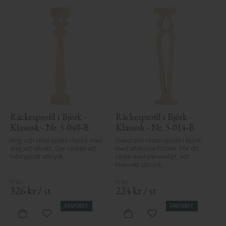
Räckesprofil i Björk - 
Räckesprofil i Björk - 
Klassisk - Nr. 5-040-B
Klassisk - Nr. 5-014-B
Hög och smal spjäla i björk med 
Dekorativ räckesspjäla i björk 
elegant siluett. Ger räcken ett 
med utskurna former. För ett 
tidstypiskt uttryck.
räcke med personligt och 
klassiskt uttryck.
326
kr
/
st
224
kr
/
st
FAVORIT
FAVORIT
Lägg till i favoriter
Lägg till i favoriter