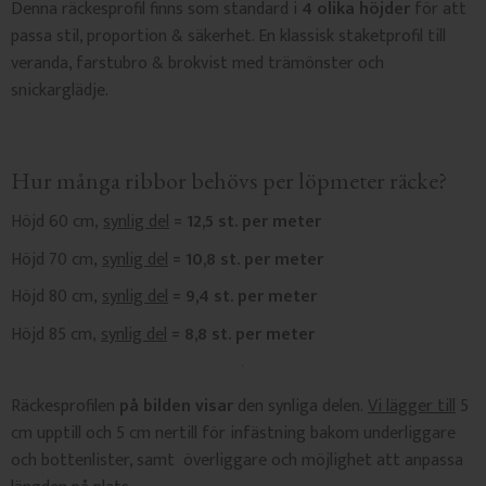
Denna räckesprofil finns som standard i
4 olika höjder
för att
passa stil, proportion & säkerhet. En klassisk staketprofil till
veranda, farstubro & brokvist med trämönster och
snickarglädje.
Hur många ribbor behövs per löpmeter räcke?
Höjd 60 cm,
synlig del
= 12,5 st. per meter
Höjd 70 cm,
synlig del
= 10,8 st. per meter
Höjd 80 cm,
synlig del
= 9,4 st. per meter
Höjd 85 cm,
synlig del
= 8,8 st. per meter
Räckesprofilen
på bilden visar
den synliga delen.
Vi lägger till
5
cm upptill och 5 cm nertill för infästning bakom underliggare
och bottenlister, samt överliggare och möjlighet att anpassa