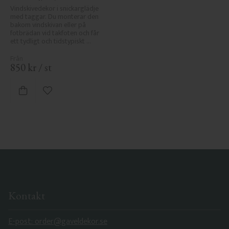
Vindskivedekor i snickarglädje 
med taggar. Du monterar den 
bakom vindskivan eller på 
fotbrädan vid takfoten och får 
ett tydligt och tidstypiskt 
sekelskiftesutseende.
850
kr
/
st
Lägg till i favoriter
Kontakt
E-post: order@gaveldekor.se