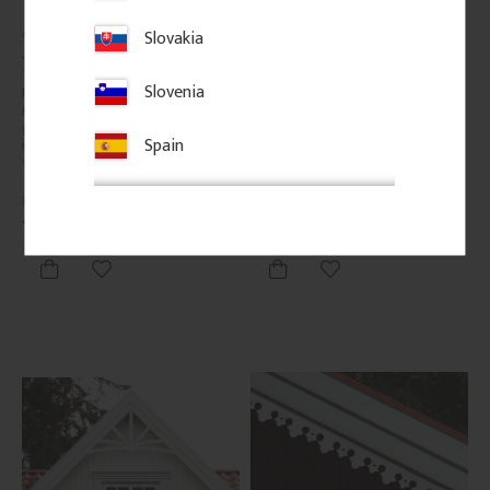
Slovakia
Träkonsol Snickarglädje - 
Träkonsol Snickarglädje - 
Nr. 016-F
Nr. 018-B
Slovenia
Kraftig träkonsol i furu. Klassisk 
Träkonsol med ornamenterade 
modell i 21, 30 eller 42 mm 
snirklar i klassisk snickarglädje. 
grovlek, särskilt uppskattad 
Passar veranda, farstubro och 
Spain
inom byggnadsvård och för 
förstukvist och ger huset en 
verandor i traditionell stil.
känsla av sekelskifte, tradition 
och elegans.
450
kr
/
st
450
kr
/
st
Lägg till i favoriter
Lägg till i favoriter