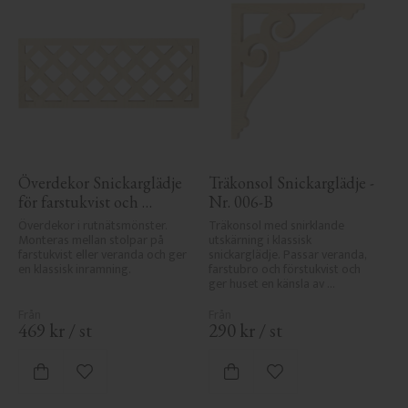
Överdekor Snickarglädje 
Träkonsol Snickarglädje - 
för farstukvist och 
Nr. 006-B
veranda - Nr. 8-003
Överdekor i rutnätsmönster. 
Träkonsol med snirklande 
Monteras mellan stolpar på 
utskärning i klassisk 
farstukvist eller veranda och ger 
snickarglädje. Passar veranda, 
en klassisk inramning.
farstubro och förstukvist och 
ger huset en känsla av 
sekelskifte, tradition och 
elegans.
469
kr
/
st
290
kr
/
st
Lägg till i favoriter
Lägg till i favoriter