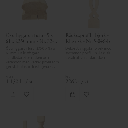
Överliggare i furu 85 x 
Räckesprofil i Björk - 
61 x 2350 mm - Nr. 32-
Klassisk - Nr. 5-046-B
145A
Överliggare i furu, 2350 x 85 x 
Dekorativ spjäla i björk med 
61 mm. En kraftigare 
svepande profil. En klassisk 
handledare för räcken och 
detalj till verandaräcken.
verandor, med vacker profil som 
ger stabilitet och ett genuint 
uttryck i klassisk stil.
1 150
kr
/
st
206
kr
/
st
Lägg till i favoriter
Lägg till i favoriter