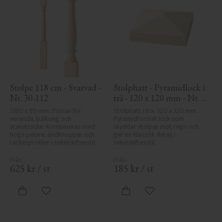
Stolpe 118 cm - Svarvad - 
Stolphatt - Pyramidlock i 
Nr. 30-112
trä - 120 x 120 mm - Nr. 
34-167
1180 x 85 mm. Passar för 
Stolphatt i trä, 120 x 120 mm. 
veranda, balkong och 
Pyramidformat lock som 
staketräcke. Kombineras med 
skyddar stolpar mot regn och 
höga pelare, ändknoppar och 
ger en klassisk detalj i 
räckesprofiler i sekelskiftesstil.
sekelskiftesstil.
625
kr
/
st
185
kr
/
st
Lägg till i favoriter
Lägg till i favoriter