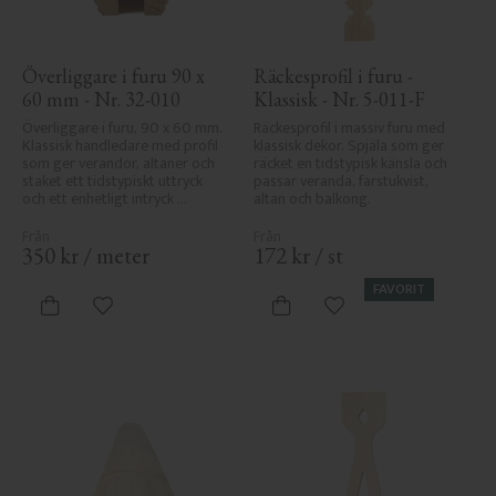
Överliggare i furu 90 x 
Räckesprofil i furu - 
60 mm - Nr. 32-010
Klassisk - Nr. 5-011-F
Överliggare i furu, 90 x 60 mm. 
Räckesprofil i massiv furu med 
Klassisk handledare med profil 
klassisk dekor. Spjäla som ger 
som ger verandor, altaner och 
räcket en tidstypisk känsla och 
staket ett tidstypiskt uttryck 
passar veranda, farstukvist, 
och ett enhetligt intryck 
altan och balkong.
tillsammans med räcket.
350
kr
/
meter
172
kr
/
st
FAVORIT
Lägg till i favoriter
Lägg till i favoriter