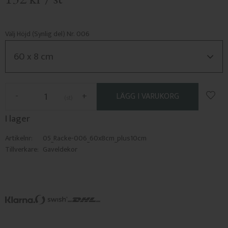
Välj Höjd (Synlig del) Nr. 006
Lägg 
-
+
st
I lager
Artikelnr
05_Racke-006_60x8cm_plus10cm
Tillverkare
Gaveldekor