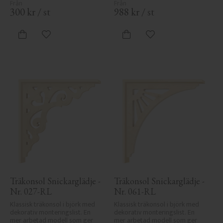
300
kr
/
st
988
kr
/
st
Lägg till i favoriter
Lägg till i favoriter
Träkonsol Snickarglädje - 
Träkonsol Snickarglädje - 
Nr. 027-RL
Nr. 061-RL
Klassisk träkonsol i björk med 
Klassisk träkonsol i björk med 
dekorativ monteringslist. En 
dekorativ monteringslist. En 
mer arbetad modell som ger 
mer arbetad modell som ger 