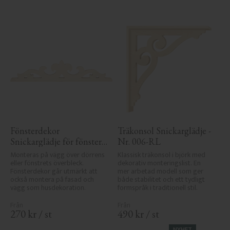
Fönsterdekor 
Träkonsol Snickarglädje - 
Snickarglädje för fönster 
Nr. 006-RL
- Nr. 3-002
Monteras på vägg över dörrens 
Klassisk träkonsol i björk med 
eller fönstrets överbleck. 
dekorativ monteringslist. En 
Fönsterdekor går utmärkt att 
mer arbetad modell som ger 
också montera på fasad och 
både stabilitet och ett tydligt 
vägg som husdekoration.
formspråk i traditionell stil.
270
kr
/
st
490
kr
/
st
NYHET