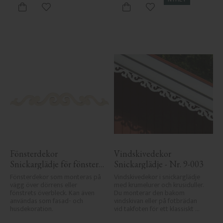
Lägg till i favoriter
Lägg till i favoriter
Fönsterdekor 
Vindskivedekor 
Snickarglädje för fönster 
Snickarglädje - Nr. 9-003
- Nr. 3-001
Fönsterdekor som monteras på 
Vindskivedekor i snickarglädje 
vägg över dörrens eller 
med krumelurer och krusiduller. 
fönstrets överbleck. Kan även 
Du monterar den bakom 
användas som fasad- och 
vindskivan eller på fotbrädan 
husdekoration.
vid takfoten för ett klassiskt 
uttryck.