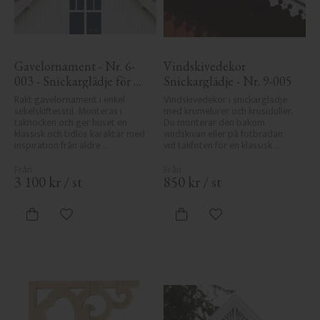
Gavelornament - Nr. 6-
Vindskivedekor 
003 - Snickarglädje för 
Snickarglädje - Nr. 9-005
tak & taknock
Rakt gavelornament i enkel 
Vindskivedekor i snickarglädje 
sekelskiftesstil. Monteras i 
med krumelurer och krusiduller. 
taknocken och ger huset en 
Du monterar den bakom 
klassisk och tidlös karaktär med 
vindskivan eller på fotbrädan 
inspiration från äldre 
vid takfoten för en klassisk 
byggnadstradition.
sekelskiftesveranda.
3 100
kr
/
st
850
kr
/
st
Lägg till i favoriter
Lägg till i favoriter