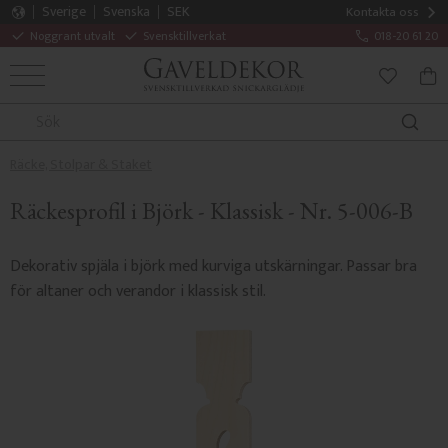
Sverige
Svenska
SEK
Kontakta oss
Noggrant utvalt
Svensktillverkat
018-20 61 20
MENY
KUN
FAVORITE
Räcke, Stolpar & Staket
Räckesprofil i Björk - Klassisk - Nr. 5-006-B
Dekorativ spjäla i björk med kurviga utskärningar. Passar bra
för altaner och verandor i klassisk stil.