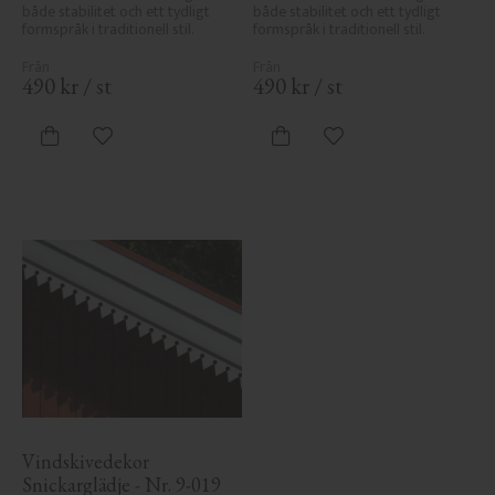
både stabilitet och ett tydligt 
både stabilitet och ett tydligt 
formspråk i traditionell stil.
formspråk i traditionell stil.
490
kr
/
st
490
kr
/
st
Lägg till i favoriter
Lägg till i favoriter
Vindskivedekor 
Snickarglädje - Nr. 9-019