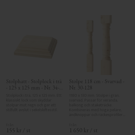
Stolphatt - Stolplock i trä 
Stolpe 118 cm - Svarvad - 
- 125 x 125 mm - Nr. 34-
Nr. 30-128
172
Stolplock i trä, 125 x 125 mm. Ett 
1180 x 130 mm. Stolpe i gran, 
klassiskt lock som skyddar 
svarvad. Passar för veranda, 
stolpar mot regn och ger ett 
balkong och staketräcke. 
stilfullt avslut i sekelskiftesstil.
Kombineras med höga pelare, 
ändknoppar och räckesprofiler i 
klassisk sekelskiftesstil.
155
kr
/
st
1 650
kr
/
st