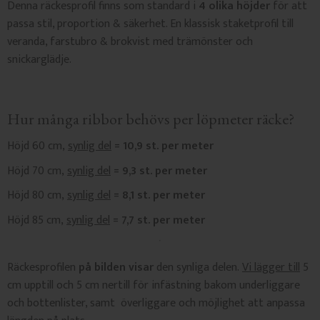
Denna räckesprofil finns som standard i
4 olika höjder
för att
passa stil, proportion & säkerhet. En klassisk staketprofil till
veranda, farstubro & brokvist med trämönster och
snickarglädje.
Hur många ribbor behövs per löpmeter räcke?
Höjd 60 cm,
synlig del
= 10,9 st. per meter
Höjd 70 cm,
synlig del
= 9,3 st. per meter
Höjd 80 cm,
synlig del
= 8,1 st. per meter
Höjd 85 cm,
synlig del
= 7,7 st. per meter
Räckesprofilen
på bilden visar
den synliga delen.
Vi lägger till
5
cm upptill och 5 cm nertill för infästning bakom underliggare
och bottenlister, samt överliggare och möjlighet att anpassa