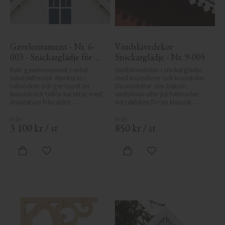
Gavelornament - Nr. 6-
Vindskivedekor 
003 - Snickarglädje för 
Snickarglädje - Nr. 9-005
tak & taknock
Rakt gavelornament i enkel 
Vindskivedekor i snickarglädje 
sekelskiftesstil. Monteras i 
med krumelurer och krusiduller. 
taknocken och ger huset en 
Du monterar den bakom 
klassisk och tidlös karaktär med 
vindskivan eller på fotbrädan 
inspiration från äldre 
vid takfoten för en klassisk 
byggnadstradition.
sekelskiftesveranda.
3 100
kr
/
st
850
kr
/
st
Lägg till i favoriter
Lägg till i favoriter