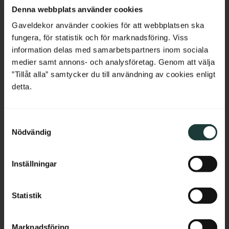
Netherlands
stolpar mot regn och ger ett 
som passar till både verandor 
Denna webbplats använder cookies
klassiskt avslut i gammeldags 
och staket.
sekelskiftesstil.
Belgium
Gaveldekor använder cookies för att webbplatsen ska
fungera, för statistik och för marknadsföring. Viss
145
kr
/
st
685
kr
/
st
France
information delas med samarbetspartners inom sociala
medier samt annons- och analysföretag. Genom att välja
Bulgaria
Lägg till i favoriter
Lägg till i favoriter
”Tillåt alla” samtycker du till användning av cookies enligt
detta.
Croatia
S
Cyprus
Nödvändig
a
m
Czech Republic
t
Inställningar
y
Estonia
c
k
Statistik
Greece
e
Stolpe 118 cm - Spårfräst 
Träkonsol Snickarglädje - 
s
Hungary
Marknadsföring