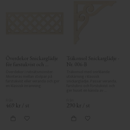
Överdekor Snickarglädje 
Träkonsol Snickarglädje - 
för farstukvist och 
Nr. 006-B
veranda - Nr. 8-003
Överdekor i rutnätsmönster. 
Träkonsol med snirklande 
Monteras mellan stolpar på 
utskärning i klassisk 
farstukvist eller veranda och ger 
snickarglädje. Passar veranda, 
en klassisk inramning.
farstubro och förstukvist och 
ger huset en känsla av 
sekelskifte, tradition och 
elegans.
469
kr
/
st
290
kr
/
st
Lägg till i favoriter
Lägg till i favoriter