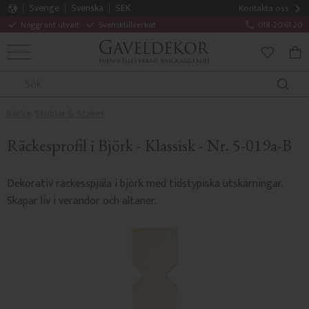
Sverige
Svenska
SEK
Kontakta oss
Noggrant utvalt
Svensktillverkat
018-20 61 20
MENY
KUN
FAVORITE
Räcke, Stolpar & Staket
Räckesprofil i Björk - Klassisk - Nr. 5-019a-B
Dekorativ räckesspjäla i björk med tidstypiska utskärningar.
Skapar liv i verandor och altaner.