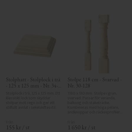
Stolphatt - Stolplock i trä 
Stolpe 118 cm - Svarvad - 
- 125 x 125 mm - Nr. 34-
Nr. 30-128
172
Stolplock i trä, 125 x 125 mm. Ett 
1180 x 130 mm. Stolpe i gran, 
klassiskt lock som skyddar 
svarvad. Passar för veranda, 
stolpar mot regn och ger ett 
balkong och staketräcke. 
stilfullt avslut i sekelskiftesstil.
Kombineras med höga pelare, 
ändknoppar och räckesprofiler i 
klassisk sekelskiftesstil.
155
kr
/
st
1 650
kr
/
st