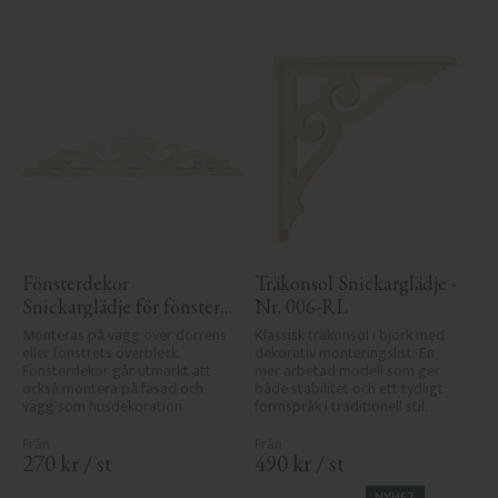
Fönsterdekor 
Träkonsol Snickarglädje - 
Snickarglädje för fönster 
Nr. 006-RL
- Nr. 3-002
Monteras på vägg över dörrens 
Klassisk träkonsol i björk med 
eller fönstrets överbleck. 
dekorativ monteringslist. En 
Fönsterdekor går utmärkt att 
mer arbetad modell som ger 
också montera på fasad och 
både stabilitet och ett tydligt 
vägg som husdekoration.
formspråk i traditionell stil.
270
kr
/
st
490
kr
/
st
NYHET