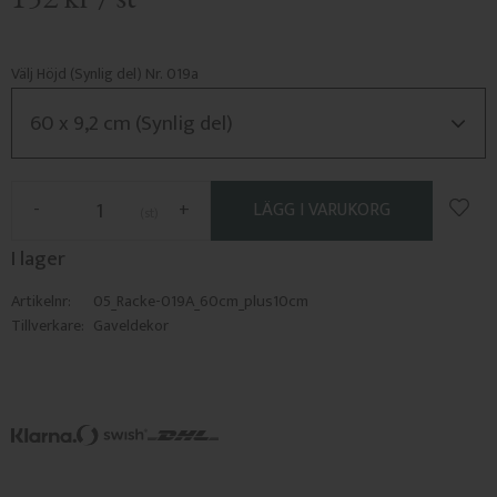
Välj Höjd (Synlig del) Nr. 019a
Lägg 
-
+
st
I lager
Artikelnr
05_Racke-019A_60cm_plus10cm
Tillverkare
Gaveldekor