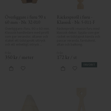
Överliggare i furu 90 x 
Räckesprofil i furu - 
60 mm - Nr. 32-010
Klassisk - Nr. 5-011-F
Överliggare i furu, 90 x 60 mm. 
Räckesprofil i massiv furu med 
Klassisk handledare med profil 
klassisk dekor. Spjäla som ger 
som ger verandor, altaner och 
räcket en tidstypisk känsla och 
staket ett tidstypiskt uttryck 
passar veranda, farstukvist, 
och ett enhetligt intryck 
altan och balkong.
tillsammans med räcket.
350
kr
/
meter
172
kr
/
st
FAVORIT
Lägg till i favoriter
Lägg till i favoriter