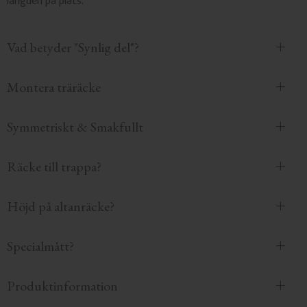
längden på plats.
Vad betyder "Synlig del"?
Montera träräcke
Symmetriskt & Smakfullt
Räcke till trappa?
Höjd på altanräcke?
Specialmått?
Produktinformation