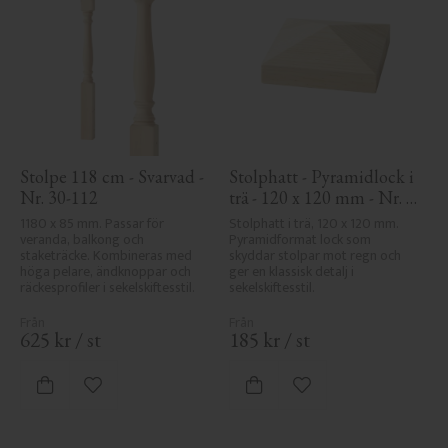
Stolpe 118 cm - Svarvad - 
Stolphatt - Pyramidlock i 
Nr. 30-112
trä - 120 x 120 mm - Nr. 
34-167
1180 x 85 mm. Passar för 
Stolphatt i trä, 120 x 120 mm. 
veranda, balkong och 
Pyramidformat lock som 
staketräcke. Kombineras med 
skyddar stolpar mot regn och 
höga pelare, ändknoppar och 
ger en klassisk detalj i 
räckesprofiler i sekelskiftesstil.
sekelskiftesstil.
625
kr
/
st
185
kr
/
st
Lägg till i favoriter
Lägg till i favoriter