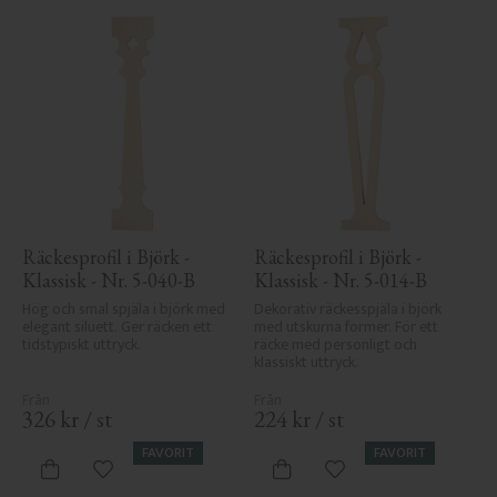
Räckesprofil i Björk - 
Räckesprofil i Björk - 
Klassisk - Nr. 5-040-B
Klassisk - Nr. 5-014-B
Hög och smal spjäla i björk med 
Dekorativ räckesspjäla i björk 
elegant siluett. Ger räcken ett 
med utskurna former. För ett 
tidstypiskt uttryck.
räcke med personligt och 
klassiskt uttryck.
326
kr
/
st
224
kr
/
st
FAVORIT
FAVORIT
Lägg till i favoriter
Lägg till i favoriter