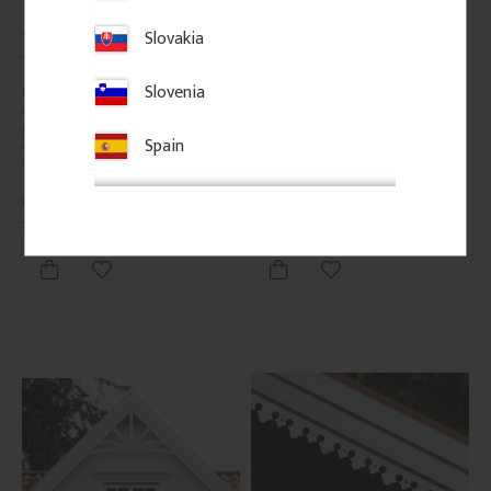
Slovakia
Träkonsol Snickarglädje - 
Träkonsol Snickarglädje - 
Nr. 016-F
Nr. 018-B
Slovenia
Kraftig träkonsol i furu. Klassisk 
Träkonsol med ornamenterade 
modell i 21, 30 eller 42 mm 
snirklar i klassisk snickarglädje. 
grovlek, särskilt uppskattad 
Passar veranda, farstubro och 
Spain
inom byggnadsvård och för 
förstukvist och ger huset en 
verandor i traditionell stil.
känsla av sekelskifte, tradition 
och elegans.
450
kr
/
st
450
kr
/
st
Lägg till i favoriter
Lägg till i favoriter