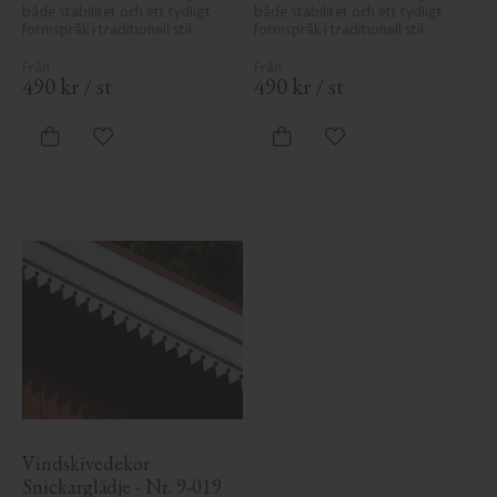
både stabilitet och ett tydligt 
både stabilitet och ett tydligt 
formspråk i traditionell stil.
formspråk i traditionell stil.
490
kr
/
st
490
kr
/
st
Lägg till i favoriter
Lägg till i favoriter
Vindskivedekor 
Snickarglädje - Nr. 9-019