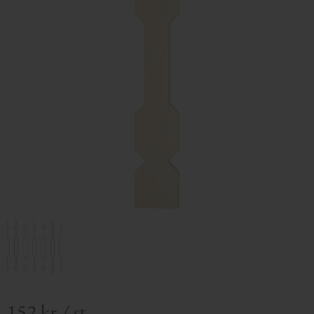
152
kr
/
st