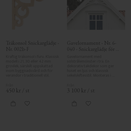
Träkonsol Snickarglädje - 
Gavelornament - Nr. 6-
Nr. 002b-F
040 - Snickarglädje för 
tak & taknock
Kraftig träkonsol i furu. Klassisk 
Gavelornament med 
modell i 21, 30 eller 42 mm 
solstrålemönster i trä. En 
grovlek, särskilt uppskattad 
dekorativ takdekor som ger 
inom byggnadsvård och för 
huset en ljus och klassisk 
verandor i traditionell stil.
sekelskiftesstil. Monteras i 
taknock eller gavel.
450
kr
/
st
3 100
kr
/
st
Lägg till i favoriter
Lägg till i favoriter