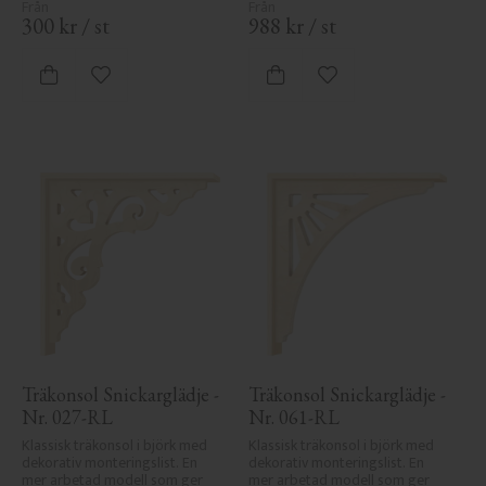
300
kr
/
st
988
kr
/
st
Lägg till i favoriter
Lägg till i favoriter
Träkonsol Snickarglädje - 
Träkonsol Snickarglädje - 
Nr. 027-RL
Nr. 061-RL
Klassisk träkonsol i björk med 
Klassisk träkonsol i björk med 
dekorativ monteringslist. En 
dekorativ monteringslist. En 
mer arbetad modell som ger 
mer arbetad modell som ger 