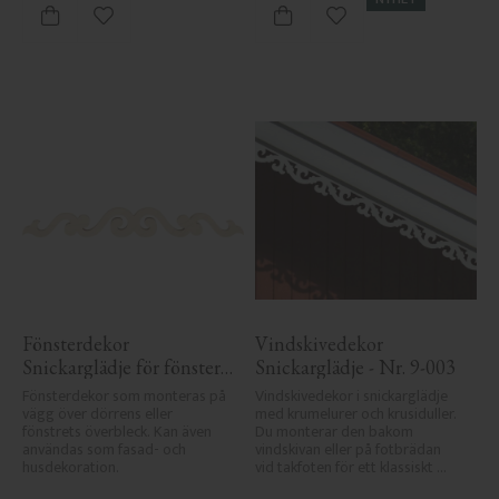
Lägg till i favoriter
Lägg till i favoriter
Fönsterdekor 
Vindskivedekor 
Snickarglädje för fönster 
Snickarglädje - Nr. 9-003
- Nr. 3-001
Fönsterdekor som monteras på 
Vindskivedekor i snickarglädje 
vägg över dörrens eller 
med krumelurer och krusiduller. 
fönstrets överbleck. Kan även 
Du monterar den bakom 
användas som fasad- och 
vindskivan eller på fotbrädan 
husdekoration.
vid takfoten för ett klassiskt 
uttryck.