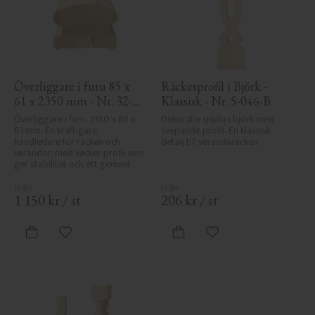
Överliggare i furu 85 x 
Räckesprofil i Björk - 
61 x 2350 mm - Nr. 32-
Klassisk - Nr. 5-046-B
145A
Överliggare i furu, 2350 x 85 x 
Dekorativ spjäla i björk med 
61 mm. En kraftigare 
svepande profil. En klassisk 
handledare för räcken och 
detalj till verandaräcken.
verandor, med vacker profil som 
ger stabilitet och ett genuint 
uttryck i klassisk stil.
1 150
kr
/
st
206
kr
/
st
Lägg till i favoriter
Lägg till i favoriter