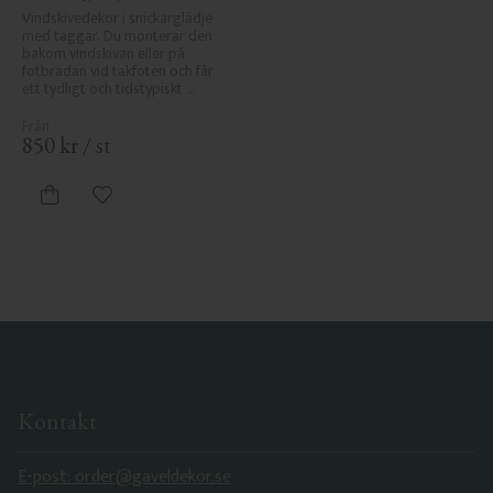
Vindskivedekor i snickarglädje 
med taggar. Du monterar den 
bakom vindskivan eller på 
fotbrädan vid takfoten och får 
ett tydligt och tidstypiskt 
sekelskiftesutseende.
850
kr
/
st
Lägg till i favoriter
Kontakt
E-post: order@gaveldekor.se