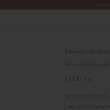
018-
Räckesprofil i Björk
Rak och enkel räckesspjäla i
152
kr
/
st
Välj Höjd (Synlig del) Nr. 019b