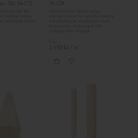
m - Nr. 34-172
30-128
 125 x 125 mm. Ett 
1180 x 130 mm. Stolpe i gran, 
om skyddar stolpar 
svarvad. Passar för veranda, balkong 
ett stilfullt avslut i 
och staketräcke. Kombineras med 
höga pelare, ändknoppar och 
räckesprofiler i klassisk 
sekelskiftesstil.
1 650
kr
/
st
gg till i favoriter
Lägg till i favoriter