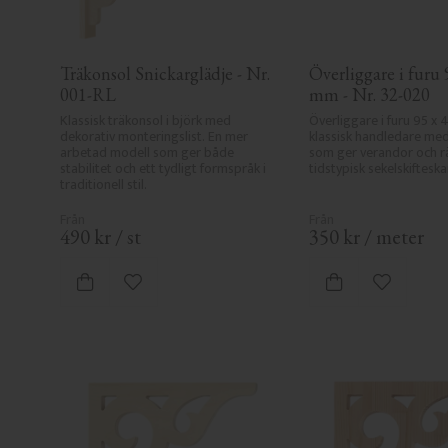
Träkonsol Snickarglädje - Nr. 
Överliggare i furu 9
001-RL
mm - Nr. 32-020
Klassisk träkonsol i björk med 
Överliggare i furu 95 x 
dekorativ monteringslist. En mer 
klassisk handledare med 
arbetad modell som ger både 
som ger verandor och rä
stabilitet och ett tydligt formspråk i 
tidstypisk sekelskifteska
traditionell stil.
490
kr
/
st
350
kr
/
meter
Lägg till i favoriter
Lägg till i