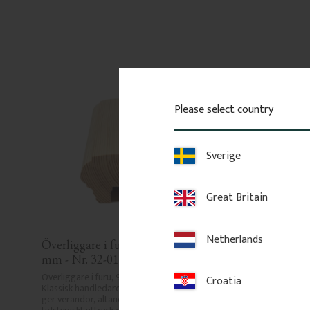
Please select country
Sverige
Great Britain
Netherlands
Överliggare i furu 90 x 60 
Räckesprofil i furu 
mm - Nr. 32-010
- Nr. 5-011-F
Överliggare i furu, 90 x 60 mm. 
Räckesprofil i massiv fu
Croatia
Klassisk handledare med profil som 
klassisk dekor. Spjäla so
ger verandor, altaner och staket ett 
en tidstypisk känsla och 