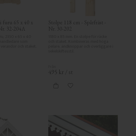
 furu 65 x 40 x 
Stolpe 118 cm - Spårfräst - 
Nr. 32-204A
Nr. 30-202
ru, 2350 x 65 x 40 
1180 x 85 mm. En stolpe för räcke 
handledare som 
och staket. Kombineras med höga 
e verandor och staket.
pelare, ändknoppar och överliggare i 
sekelskiftesstil.
495
kr
/
st
gg till i favoriter
Lägg till i favoriter