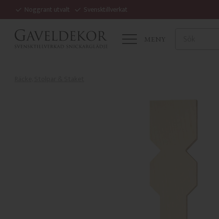
Noggrant utvalt
Svensktillverkat
MENY
Räcke, Stolpar & Staket