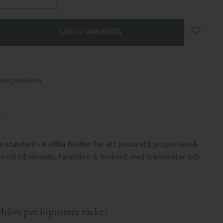
Lägg till
0cm_plus10cm
om standard i
4 olika höjder
för att passa stil, proportion &
tprofil till veranda, farstubro & brokvist med trämönster och
hövs per löpmeter räcke?