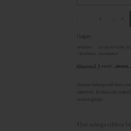
-
+
st
I lager
Artikelnr
05_Racke-019b_6
Tillverkare
Gaveldekor
Denna räckesprofil finns s
säkerhet. En klassisk stake
snickarglädje.
Hur många ribbor be