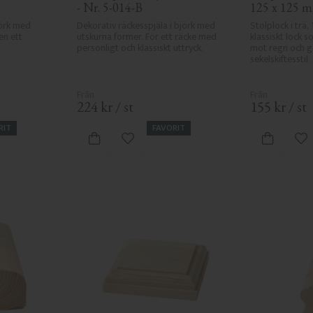
- Nr. 5-014-B
125 x 125 m
örk med 
Dekorativ räckesspjäla i björk med 
Stolplock i trä,
n ett 
utskurna former. För ett räcke med 
klassiskt lock s
personligt och klassiskt uttryck.
mot regn och ger 
sekelskiftesstil.
224
kr
/
st
155
kr
/
st
RIT
FAVORIT
 favoriter
Lägg till i favoriter
Lä