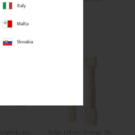
ändknoppar och räckesprofiler i 
sekelskiftesstil.
Italy
625
kr
/
st
Malta
gg till i favoriter
Lägg till i favoriter
Slovakia
tolplock i trä - 
Stolpe 118 cm - Svarvad - Nr. 