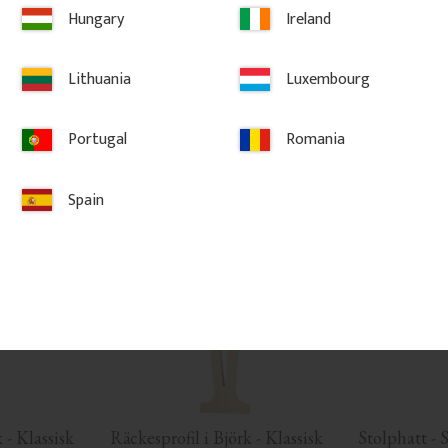
an och 
profil som ger stabilitet och ett 
genuint uttryck i klassisk stil.
Hungary
Ireland
1 150
kr
/
st
206
kr
/
st
Lithuania
Luxembourg
RIT
 favoriter
Lägg till i favoriter
Lä
Portugal
Romania
Spain
 - Klassisk 
Räckesprofil i Björk - Klassisk 
Stolphatt - S