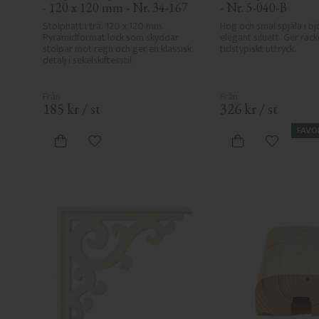
- 120 x 120 mm - Nr. 34-167
- Nr. 5-040-B
Stolphatt i trä, 120 x 120 mm. 
Hög och smal spjäla i bj
Pyramidformat lock som skyddar 
elegant siluett. Ger räcke
stolpar mot regn och ger en klassisk 
tidstypiskt uttryck.
detalj i sekelskiftesstil.
185
kr
/
st
326
kr
/
st
FAVO
Lägg till i favoriter
Lägg till i