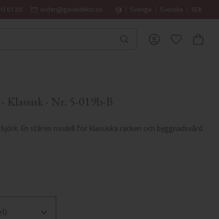
20 61 20
order@gaveldekor.se
Sverige
Svenska
SEK
KUNDVA
FAVORITER
 - Klassisk - Nr. 5-019b-B
 björk. En stilren modell för klassiska räcken och byggnadsvård.