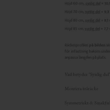
Höjd 60 cm,
synlig del
= 10,
Höjd 70 cm,
synlig del
= 9,3
Höjd 80 cm,
synlig del
= 8,1
Höjd 85 cm,
synlig del
= 7,7
Räckesprofilen
på bilden vi
för infästning bakom under
anpassa längden på plats.
Vad betyder "Synlig del"
Montera träräcke
Symmetriskt & Smakful