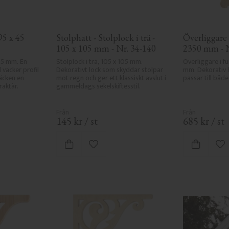
5 x 45 
Stolphatt - Stolplock i trä - 
Överliggare i
105 x 105 mm - Nr. 34-140
2350 mm - 
45 mm. En 
Stolplock i trä, 105 x 105 mm. 
Överliggare i fu
vacker profil 
Dekorativt lock som skyddar stolpar 
mm. Dekorativ 
cken en 
mot regn och ger ett klassiskt avslut i 
passar till båd
raktär.
gammeldags sekelskiftesstil.
145
kr
/
st
685
kr
/
st
 favoriter
Lägg till i favoriter
Lä