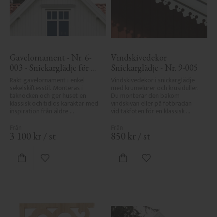
Gavelornament - Nr. 6-
Vindskivedekor 
003 - Snickarglädje för 
Snickarglädje - Nr. 9-005
tak & taknock
Rakt gavelornament i enkel 
Vindskivedekor i snickarglädje 
sekelskiftesstil. Monteras i 
med krumelurer och krusiduller. 
taknocken och ger huset en 
Du monterar den bakom 
klassisk och tidlös karaktär med 
vindskivan eller på fotbrädan 
inspiration från äldre 
vid takfoten för en klassisk 
byggnadstradition.
sekelskiftesveranda.
3 100
kr
/
st
850
kr
/
st
Lägg till i favoriter
Lägg till i favoriter