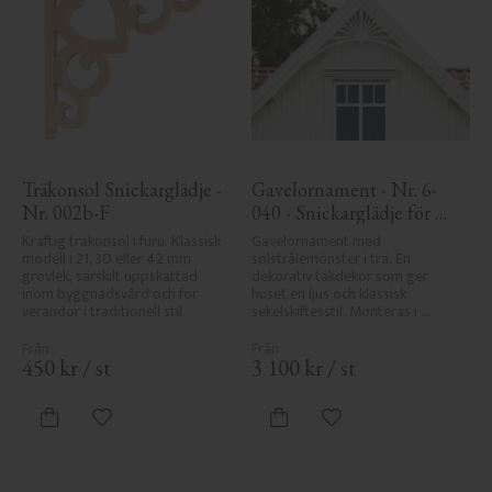
Träkonsol Snickarglädje - 
Gavelornament - Nr. 6-
Nr. 002b-F
040 - Snickarglädje för 
tak & taknock
Kraftig träkonsol i furu. Klassisk 
Gavelornament med 
modell i 21, 30 eller 42 mm 
solstrålemönster i trä. En 
grovlek, särskilt uppskattad 
dekorativ takdekor som ger 
inom byggnadsvård och för 
huset en ljus och klassisk 
verandor i traditionell stil.
sekelskiftesstil. Monteras i 
taknock eller gavel.
450
kr
/
st
3 100
kr
/
st
Lägg till i favoriter
Lägg till i favoriter