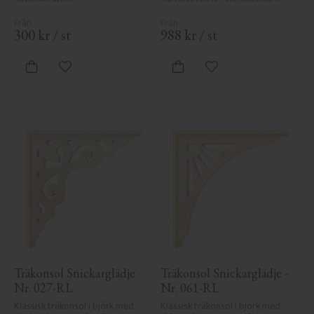
uttryck.
300
kr
/
st
988
kr
/
st
Lägg till i favoriter
Lägg till i favoriter
Träkonsol Snickarglädje - 
Träkonsol Snickarglädje - 
Nr. 027-RL
Nr. 061-RL
Klassisk träkonsol i björk med 
Klassisk träkonsol i björk med 