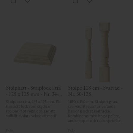
Lägg till i favoriter
Lägg till i favoriter
Stolphatt - Stolplock i trä 
Stolpe 118 cm - Svarvad - 
- 125 x 125 mm - Nr. 34-
Nr. 30-128
172
Stolplock i trä, 125 x 125 mm. Ett 
1180 x 130 mm. Stolpe i gran, 
klassiskt lock som skyddar 
svarvad. Passar för veranda, 
stolpar mot regn och ger ett 
balkong och staketräcke. 
stilfullt avslut i sekelskiftesstil.
Kombineras med höga pelare, 
ändknoppar och räckesprofiler i 
klassisk sekelskiftesstil.