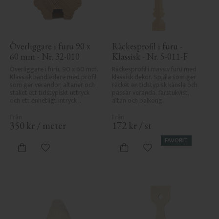
Överliggare i furu 90 x 
Räckesprofil i furu - 
60 mm - Nr. 32-010
Klassisk - Nr. 5-011-F
Överliggare i furu, 90 x 60 mm. 
Räckesprofil i massiv furu med 
Klassisk handledare med profil 
klassisk dekor. Spjäla som ger 
som ger verandor, altaner och 
räcket en tidstypisk känsla och 
staket ett tidstypiskt uttryck 
passar veranda, farstukvist, 
och ett enhetligt intryck 
altan och balkong.
tillsammans med räcket.
350
kr
/
meter
172
kr
/
st
FAVORIT
Lägg till i favoriter
Lägg till i favoriter