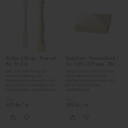
Stolpe 118 cm - Svarvad - 
Stolphatt - Pyramidlock i 
Nr. 30-112
trä - 120 x 120 mm - Nr. 
34-167
1180 x 85 mm. Passar för 
Stolphatt i trä, 120 x 120 mm. 
veranda, balkong och 
Pyramidformat lock som 
staketräcke. Kombineras med 
skyddar stolpar mot regn och 
höga pelare, ändknoppar och 
ger en klassisk detalj i 
räckesprofiler i sekelskiftesstil.
sekelskiftesstil.
625
kr
/
st
185
kr
/
st
Lägg till i favoriter
Lägg till i favoriter