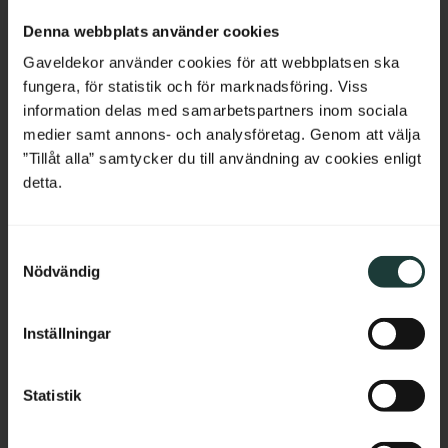
Stolplock i trä, 105 x 105 mm. 
Överliggare i furu, 2350 x 65 x 
Netherlands
Dekorativt lock som skyddar 
40 mm. Dekorativ handledare 
Denna webbplats använder cookies
stolpar mot regn och ger ett 
som passar till både verandor 
klassiskt avslut i gammeldags 
och staket.
Belgium
Gaveldekor använder cookies för att webbplatsen ska
sekelskiftesstil.
fungera, för statistik och för marknadsföring. Viss
France
information delas med samarbetspartners inom sociala
145
kr
/
st
685
kr
/
st
medier samt annons- och analysföretag. Genom att välja
Bulgaria
”Tillåt alla” samtycker du till användning av cookies enligt
Lägg till i favoriter
Lägg till i favoriter
detta.
Croatia
S
Cyprus
Nödvändig
a
m
Czech Republic
t
Inställningar
y
Estonia
c
k
Statistik
Greece
e
s