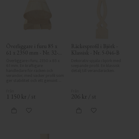
Överliggare i furu 85 x 
Räckesprofil i Björk - 
61 x 2350 mm - Nr. 32-
Klassisk - Nr. 5-046-B
145A
Överliggare i furu, 2350 x 85 x 
Dekorativ spjäla i björk med 
61 mm. En kraftigare 
svepande profil. En klassisk 
handledare för räcken och 
detalj till verandaräcken.
verandor, med vacker profil som 
ger stabilitet och ett genuint 
uttryck i klassisk stil.
1 150
kr
/
st
206
kr
/
st
Lägg till i favoriter
Lägg till i favoriter