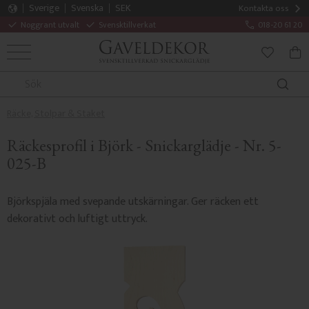
Sverige
Svenska
SEK
Kontakta oss
Noggrant utvalt
Svensktillverkat
018-20 61 20
MENY
KUN
FAVORITE
Räcke, Stolpar & Staket
Räckesprofil i Björk - Snickarglädje - Nr. 5-
025-B
Björkspjäla med svepande utskärningar. Ger räcken ett
dekorativt och luftigt uttryck.