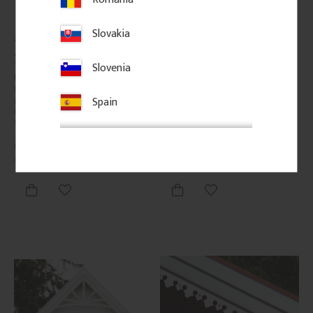
Slovakia
Träkonsol Snickarglädje - 
Träkonsol Snickarglädje - 
Nr. 016-F
Nr. 018-B
Slovenia
Kraftig träkonsol i furu. Klassisk 
Träkonsol med ornamenterade 
modell i 21, 30 eller 42 mm 
snirklar i klassisk snickarglädje. 
grovlek, särskilt uppskattad 
Passar veranda, farstubro och 
Spain
inom byggnadsvård och för 
förstukvist och ger huset en 
verandor i traditionell stil.
känsla av sekelskifte, tradition 
och elegans.
450
kr
/
st
450
kr
/
st
Lägg till i favoriter
Lägg till i favoriter