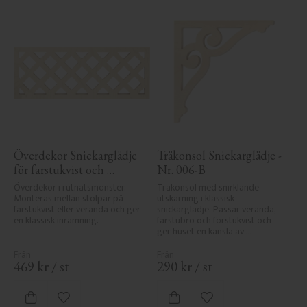
Överdekor Snickarglädje 
Träkonsol Snickarglädje - 
för farstukvist och 
Nr. 006-B
veranda - Nr. 8-003
Överdekor i rutnätsmönster. 
Träkonsol med snirklande 
Monteras mellan stolpar på 
utskärning i klassisk 
farstukvist eller veranda och ger 
snickarglädje. Passar veranda, 
en klassisk inramning.
farstubro och förstukvist och 
ger huset en känsla av 
sekelskifte, tradition och 
elegans.
469
kr
/
st
290
kr
/
st
Lägg till i favoriter
Lägg till i favoriter