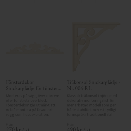
Fönsterdekor 
Träkonsol Snickarglädje - 
Snickarglädje för fönster 
Nr. 006-RL
- Nr. 3-002
Monteras på vägg över dörrens 
Klassisk träkonsol i björk med 
eller fönstrets överbleck. 
dekorativ monteringslist. En 
Fönsterdekor går utmärkt att 
mer arbetad modell som ger 
också montera på fasad och 
både stabilitet och ett tydligt 
vägg som husdekoration.
formspråk i traditionell stil.
270
kr
/
st
490
kr
/
st