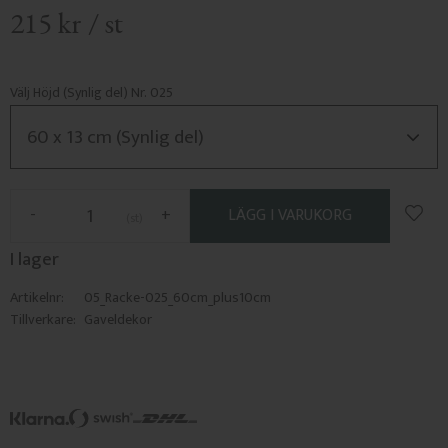
215
kr
/
st
Välj Höjd (Synlig del) Nr. 025
Lägg 
-
+
st
I lager
Artikelnr
05_Racke-025_60cm_plus10cm
Tillverkare
Gaveldekor