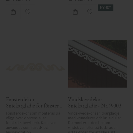
NYHET
Lägg till i favoriter
Lägg till i favoriter
Fönsterdekor 
Vindskivedekor 
Snickarglädje för fönster 
Snickarglädje - Nr. 9-003
- Nr. 3-001
Fönsterdekor som monteras på 
Vindskivedekor i snickarglädje 
vägg över dörrens eller 
med krumelurer och krusiduller. 
fönstrets överbleck. Kan även 
Du monterar den bakom 
användas som fasad- och 
vindskivan eller på fotbrädan 
husdekoration.
vid takfoten för ett klassiskt 