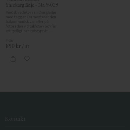
Snickarglädje - Nr. 9-019
Vindskivedekor i snickarglädje 
med taggar. Du monterar den 
bakom vindskivan eller på 
fotbrädan vid takfoten och får 
ett tydligt och tidstypiskt 
sekelskiftesutseende.
850
kr
/
st
Lägg till i favoriter
Kontakt