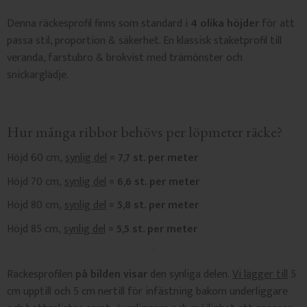
Denna räckesprofil finns som standard i
4 olika höjder
för att
passa stil, proportion & säkerhet. En klassisk staketprofil till
veranda, farstubro & brokvist med trämönster och
snickarglädje.
Hur många ribbor behövs per löpmeter räcke?
Höjd 60 cm,
synlig del
= 7,7 st. per meter
Höjd 70 cm,
synlig del
= 6,6 st. per meter
Höjd 80 cm,
synlig del
= 5,8 st. per meter
Höjd 85 cm,
synlig del
= 5,5 st. per meter
Räckesprofilen
på bilden visar
den synliga delen.
Vi lägger till
5
cm upptill och 5 cm nertill för infästning bakom underliggare