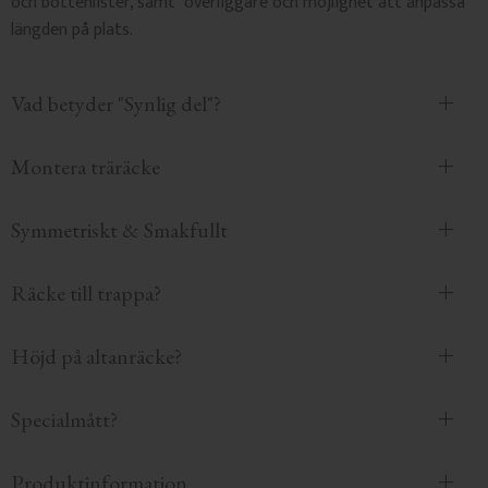
och bottenlister, samt överliggare och möjlighet att anpassa
längden på plats.
Vad betyder "Synlig del"?
Montera träräcke
Symmetriskt & Smakfullt
Räcke till trappa?
Höjd på altanräcke?
Specialmått?
Produktinformation