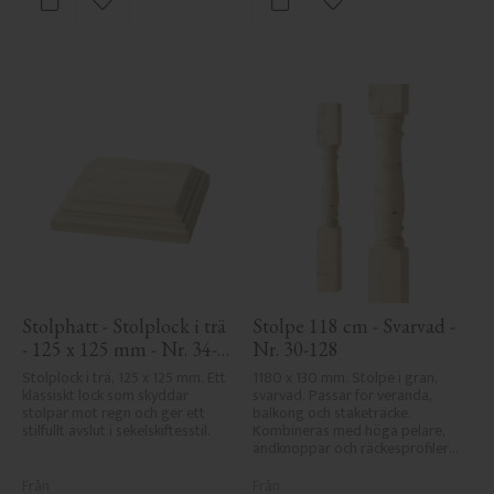
Lägg till i favoriter
Lägg till i favoriter
Stolphatt - Stolplock i trä 
Stolpe 118 cm - Svarvad - 
- 125 x 125 mm - Nr. 34-
Nr. 30-128
172
Stolplock i trä, 125 x 125 mm. Ett 
1180 x 130 mm. Stolpe i gran, 
klassiskt lock som skyddar 
svarvad. Passar för veranda, 
stolpar mot regn och ger ett 
balkong och staketräcke. 
stilfullt avslut i sekelskiftesstil.
Kombineras med höga pelare, 
ändknoppar och räckesprofiler i 
klassisk sekelskiftesstil.