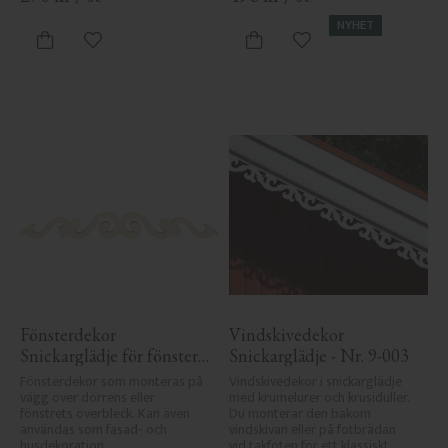
NYHET
Lägg till i favoriter
Lägg till i favoriter
Fönsterdekor 
Vindskivedekor 
Snickarglädje för fönster 
Snickarglädje - Nr. 9-003
- Nr. 3-001
Fönsterdekor som monteras på 
Vindskivedekor i snickarglädje 
vägg över dörrens eller 
med krumelurer och krusiduller. 
fönstrets överbleck. Kan även 
Du monterar den bakom 
användas som fasad- och 
vindskivan eller på fotbrädan 
husdekoration.
vid takfoten för ett klassiskt 