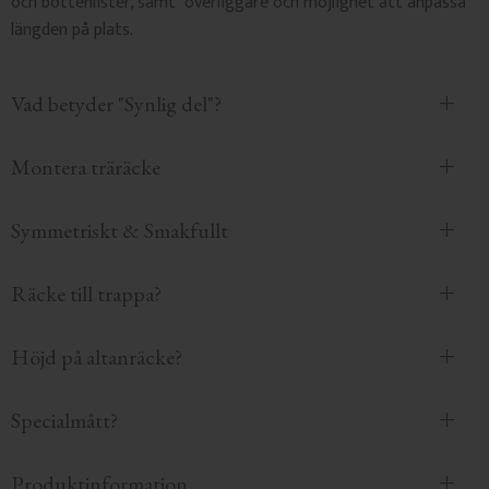
och bottenlister, samt överliggare och möjlighet att anpassa
längden på plats.
Vad betyder "Synlig del"?
Montera träräcke
Symmetriskt & Smakfullt
Räcke till trappa?
Höjd på altanräcke?
Specialmått?
Produktinformation