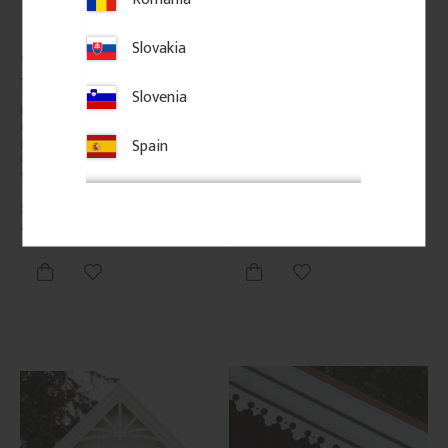
Slovakia
Träkonsol Snickarglädje - 
Träkonsol Snickarglädje - 
Nr. 016-F
Nr. 018-B
Slovenia
Kraftig träkonsol i furu. Klassisk 
Träkonsol med ornamenterade 
modell i 21, 30 eller 42 mm 
snirklar i klassisk snickarglädje. 
grovlek, särskilt uppskattad 
Passar veranda, farstubro och 
Spain
inom byggnadsvård och för 
förstukvist och ger huset en 
verandor i traditionell stil.
känsla av sekelskifte, tradition 
och elegans.
450
kr
/
st
450
kr
/
st
Lägg till i favoriter
Lägg till i favoriter