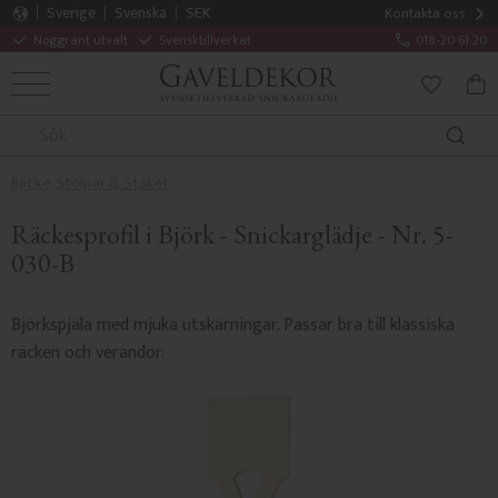
Sverige
Svenska
SEK
Kontakta oss
Noggrant utvalt
Svensktillverkat
018-20 61 20
MENY
KUN
FAVORITE
Räcke, Stolpar & Staket
Räckesprofil i Björk - Snickarglädje - Nr. 5-
030-B
Björkspjäla med mjuka utskärningar. Passar bra till klassiska
räcken och verandor.