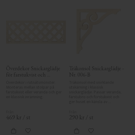
Överdekor Snickarglädje 
Träkonsol Snickarglädje - 
för farstukvist och 
Nr. 006-B
veranda - Nr. 8-003
Överdekor i rutnätsmönster. 
Träkonsol med snirklande 
Monteras mellan stolpar på 
utskärning i klassisk 
farstukvist eller veranda och ger 
snickarglädje. Passar veranda, 
en klassisk inramning.
farstubro och förstukvist och 
ger huset en känsla av 
sekelskifte, tradition och 
elegans.
469
kr
/
st
290
kr
/
st
Lägg till i favoriter
Lägg till i favoriter