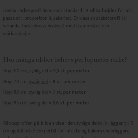
Denna räckesprofil finns som standard i
4 olika höjder
för att
passa stil, proportion & säkerhet. En klassisk staketprofil till
veranda, farstubro & brokvist med trämönster och
snickarglädje.
Hur många ribbor behövs per löpmeter räcke?
Höjd 60 cm,
synlig del
= 9,3 st. per meter
Höjd 70 cm,
synlig del
= 8 st. per meter
Höjd 80 cm,
synlig del
= 7 st. per meter
Höjd 85 cm,
synlig del
= 6,6 st. per meter
Räckesprofilen
på bilden visar
den synliga delen.
Vi lägger till
5
cm upptill och 5 cm nertill för infästning bakom underliggare