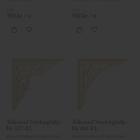
uttryck.
300
kr
/
st
988
kr
/
st
Lägg till i favoriter
Lägg till i favoriter
Träkonsol Snickarglädje - 
Träkonsol Snickarglädje - 
Nr. 027-RL
Nr. 061-RL
Klassisk träkonsol i björk med 
Klassisk träkonsol i björk med 