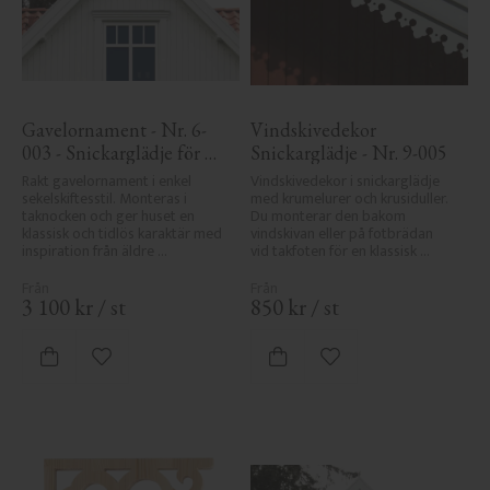
Gavelornament - Nr. 6-
Vindskivedekor 
003 - Snickarglädje för 
Snickarglädje - Nr. 9-005
tak & taknock
Rakt gavelornament i enkel 
Vindskivedekor i snickarglädje 
sekelskiftesstil. Monteras i 
med krumelurer och krusiduller. 
taknocken och ger huset en 
Du monterar den bakom 
klassisk och tidlös karaktär med 
vindskivan eller på fotbrädan 
inspiration från äldre 
vid takfoten för en klassisk 
byggnadstradition.
sekelskiftesveranda.
3 100
kr
/
st
850
kr
/
st
Lägg till i favoriter
Lägg till i favoriter