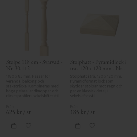
Stolpe 118 cm - Svarvad - 
Stolphatt - Pyramidlock i 
Nr. 30-112
trä - 120 x 120 mm - Nr. 
34-167
1180 x 85 mm. Passar för 
Stolphatt i trä, 120 x 120 mm. 
veranda, balkong och 
Pyramidformat lock som 
staketräcke. Kombineras med 
skyddar stolpar mot regn och 
höga pelare, ändknoppar och 
ger en klassisk detalj i 
räckesprofiler i sekelskiftesstil.
sekelskiftesstil.
625
kr
/
st
185
kr
/
st
Lägg till i favoriter
Lägg till i favoriter