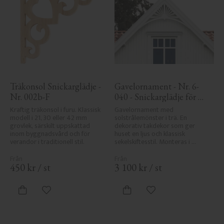
Träkonsol Snickarglädje - 
Gavelornament - Nr. 6-
Nr. 002b-F
040 - Snickarglädje för 
tak & taknock
Kraftig träkonsol i furu. Klassisk 
Gavelornament med 
modell i 21, 30 eller 42 mm 
solstrålemönster i trä. En 
grovlek, särskilt uppskattad 
dekorativ takdekor som ger 
inom byggnadsvård och för 
huset en ljus och klassisk 
verandor i traditionell stil.
sekelskiftesstil. Monteras i 
taknock eller gavel.
450
kr
/
st
3 100
kr
/
st
Lägg till i favoriter
Lägg till i favoriter