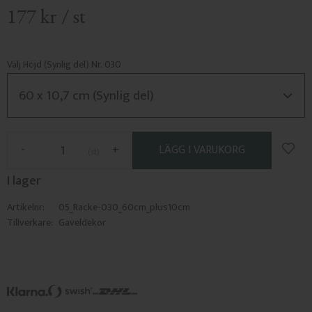
177
kr
/
st
Välj Höjd (Synlig del) Nr. 030
Lägg 
-
+
st
I lager
Artikelnr
05_Racke-030_60cm_plus10cm
Tillverkare
Gaveldekor