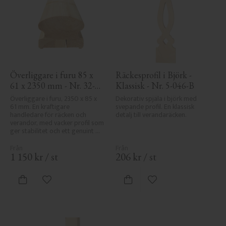
Överliggare i furu 85 x 
Räckesprofil i Björk - 
61 x 2350 mm - Nr. 32-
Klassisk - Nr. 5-046-B
145A
Överliggare i furu, 2350 x 85 x 
Dekorativ spjäla i björk med 
61 mm. En kraftigare 
svepande profil. En klassisk 
handledare för räcken och 
detalj till verandaräcken.
verandor, med vacker profil som 
ger stabilitet och ett genuint 
uttryck i klassisk stil.
1 150
kr
/
st
206
kr
/
st
Lägg till i favoriter
Lägg till i favoriter