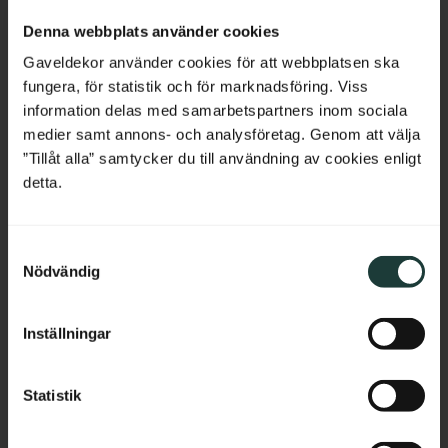
Stolplock i trä, 105 x 105 mm. 
Överliggare i furu, 2350 x 65 x 
Netherlands
Dekorativt lock som skyddar 
40 mm. Dekorativ handledare 
Denna webbplats använder cookies
stolpar mot regn och ger ett 
som passar till både verandor 
klassiskt avslut i gammeldags 
och staket.
Belgium
Gaveldekor använder cookies för att webbplatsen ska
sekelskiftesstil.
fungera, för statistik och för marknadsföring. Viss
France
information delas med samarbetspartners inom sociala
145
kr
/
st
685
kr
/
st
medier samt annons- och analysföretag. Genom att välja
Bulgaria
”Tillåt alla” samtycker du till användning av cookies enligt
Lägg till i favoriter
Lägg till i favoriter
detta.
Croatia
S
Cyprus
Nödvändig
a
m
Czech Republic
t
Inställningar
y
Estonia
c
k
Statistik
Greece
e
s