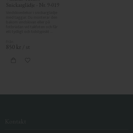
Snickarglädje - Nr. 9-019
Vindskivedekor i snickarglädje 
med taggar. Du monterar den 
bakom vindskivan eller på 
fotbrädan vid takfoten och får 
ett tydligt och tidstypiskt 
sekelskiftesutseende.
850
kr
/
st
Lägg till i favoriter
Kontakt