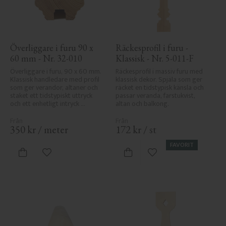
Överliggare i furu 90 x 
Räckesprofil i furu - 
60 mm - Nr. 32-010
Klassisk - Nr. 5-011-F
Överliggare i furu, 90 x 60 mm. 
Räckesprofil i massiv furu med 
Klassisk handledare med profil 
klassisk dekor. Spjäla som ger 
som ger verandor, altaner och 
räcket en tidstypisk känsla och 
staket ett tidstypiskt uttryck 
passar veranda, farstukvist, 
och ett enhetligt intryck 
altan och balkong.
tillsammans med räcket.
350
kr
/
meter
172
kr
/
st
FAVORIT
Lägg till i favoriter
Lägg till i favoriter