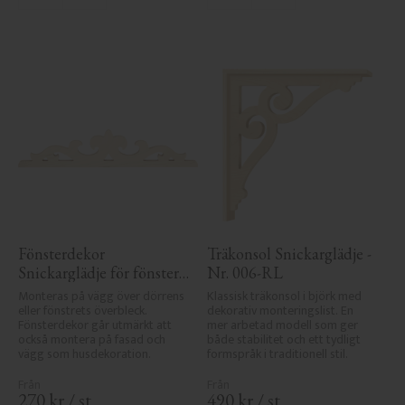
Fönsterdekor 
Träkonsol Snickarglädje - 
Snickarglädje för fönster 
Nr. 006-RL
- Nr. 3-002
Monteras på vägg över dörrens 
Klassisk träkonsol i björk med 
eller fönstrets överbleck. 
dekorativ monteringslist. En 
Fönsterdekor går utmärkt att 
mer arbetad modell som ger 
också montera på fasad och 
både stabilitet och ett tydligt 
vägg som husdekoration.
formspråk i traditionell stil.
270
kr
/
st
490
kr
/
st