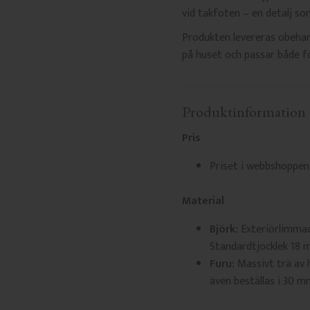
vid takfoten – en detalj so
Produkten levereras obehand
på huset och passar både för
Produktinformation
Pris
Priset i webbshoppen
Material
Björk:
Exteriörlimmad 
Standardtjocklek 18 m
Furu:
Massivt trä av h
även beställas i 30 m