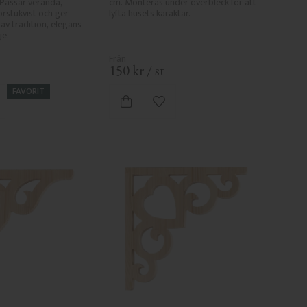
. Passar veranda, 
cm. Monteras under överbleck för att 
rstukvist och ger 
lyfta husets karaktär.
av tradition, elegans 
je.
150
kr
/
st
FAVORIT
gg till i favoriter
Lägg till i favoriter