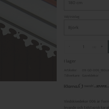
Välj träslag
-
+
st
I lager
Artikelnr
09-GD-006_180cm
Tillverkare
Gaveldekor
Vindskivedekor 006 är form
levande och tidstypisk kara