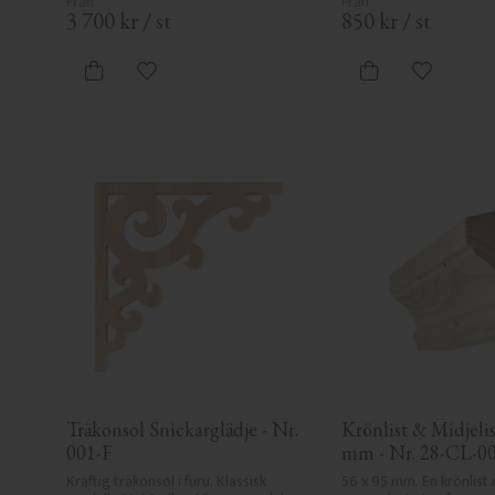
3 700
kr
/
st
850
kr
/
st
Lägg till i favoriter
Lägg till i
Träkonsol Snickarglädje - Nr. 
Krönlist & Midjelist
001-F
mm - Nr. 28-CL-0
Kraftig träkonsol i furu. Klassisk 
56 x 95 mm. En krönlist