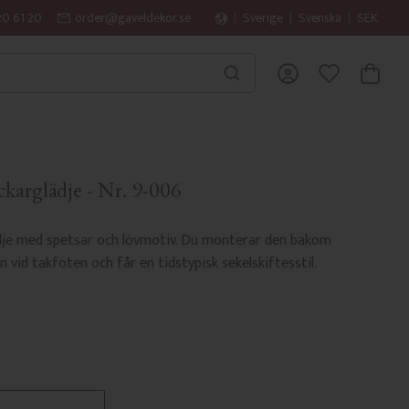
20 61 20
order@gaveldekor.se
Sverige
Svenska
SEK
KUNDVA
FAVORITER
karglädje - Nr. 9-006
ädje med spetsar och lövmotiv. Du monterar den bakom
n vid takfoten och får en tidstypisk sekelskiftesstil.