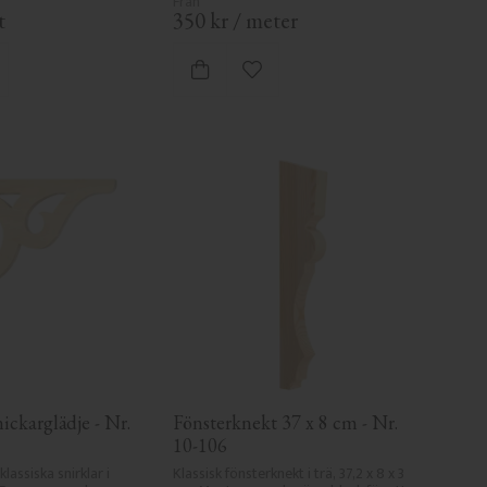
t
350
kr
/
meter
gg till i favoriter
Lägg till i favoriter
ickarglädje - Nr. 
Fönsterknekt 37 x 8 cm - Nr. 
10-106
assiska snirklar i 
Klassisk fönsterknekt i trä, 37,2 x 8 x 3 