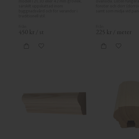
modell i 21, 30 eller 42 mm grovlek, 
ovansida. Listen fungera
särskilt uppskattad inom 
fönster och dörr (dörröv
byggnadsvård och för verandor i 
samt som midja vid pane
traditionell stil.
450
kr
/
st
225
kr
/
meter
Lägg till i favoriter
Lägg till i