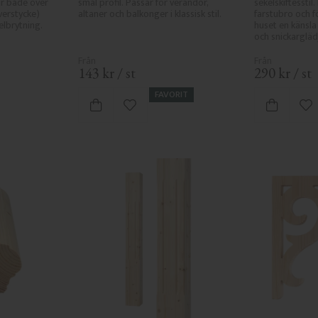
r både över 
smal profil. Passar för verandor, 
sekelskiftesstil
erstycke) 
altaner och balkonger i klassisk stil.
farstubro och fö
lbrytning.
huset en känsla 
och snickargläd
143
kr
/
st
290
kr
/
st
FAVORIT
 favoriter
Lägg till i favoriter
Lä