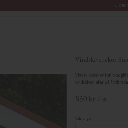
018-
Vindskivedekor Snic
Vindskivedekor i snickargl
vindskivan eller på fotbräda
850
kr
/
st
Välj längd