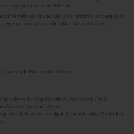
m var populär redan under 1800-talet.
lad för målning i önskad kulör. Den förstärker snickarglädjen
 byggnadsvård och nya villor i klassisk sekelskiftesstil.
 är
per styck, 180 cm eller 240 cm.
björkplywood av högsta kvalitet, kvistren och slipad.
m, kan även beställas i 24 mm.
ög kvalitet, kvistrent och slipat. Standardtjocklek 21 mm, kan
m.