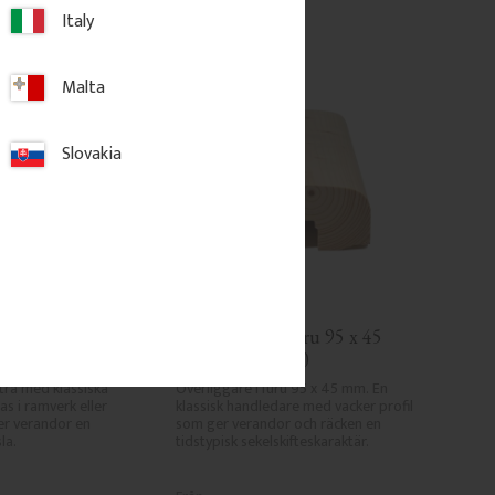
Italy
Malta
Slovakia
r Snickarglädje - 
Överliggare i furu 95 x 45 
Gavel & 
mm - Nr. 32-020
trä med klassiska 
Överliggare i furu 95 x 45 mm. En 
as i ramverk eller 
klassisk handledare med vacker profil 
r verandor en 
som ger verandor och räcken en 
la.
tidstypisk sekelskifteskaraktär.