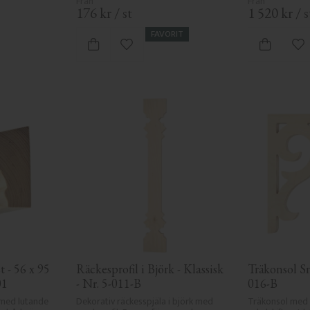
176
kr
/
st
1 520
kr
/
s
FAVORIT
 favoriter
Lägg till i favoriter
Lä
 - 56 x 95 
Räckesprofil i Björk - Klassisk 
Träkonsol Sn
01
- Nr. 5-011-B
016-B
 med lutande 
Dekorativ räckesspjäla i björk med 
Träkonsol med kl