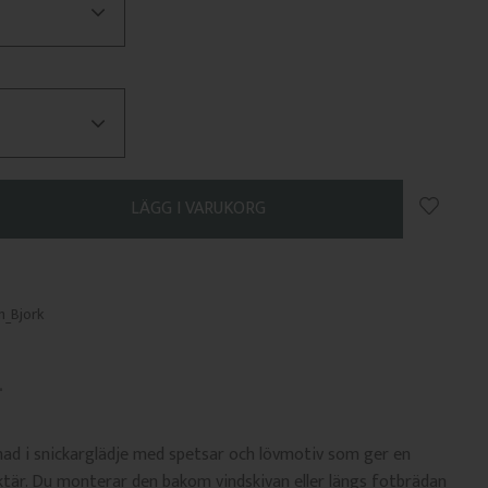
Lägg till
_Bjork
ad i snickarglädje med spetsar och lövmotiv som ger en
ktär. Du monterar den bakom vindskivan eller längs fotbrädan