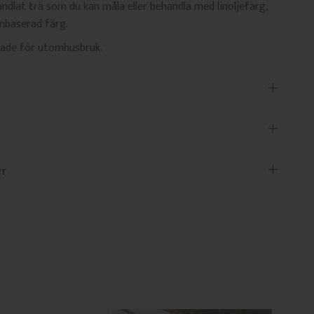
ndlat trä som du kan måla eller behandla med linoljefärg,
enbaserad färg.
ssade för utomhusbruk.
er