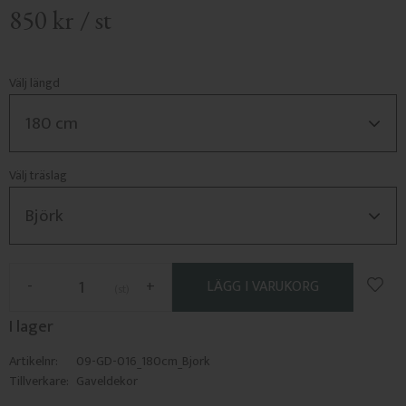
850
kr
/
st
Välj längd
Välj träslag
Lägg 
-
+
st
I lager
Artikelnr
09-GD-016_180cm_Bjork
Tillverkare
Gaveldekor