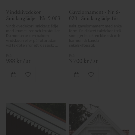
Vindskivedekor 
Gavelornament - Nr. 6-
Snickarglädje - Nr. 9-003
020 - Snickarglädje för 
tak & taknock
Vindskivedekor i snickarglädje 
Rakt gavelornament med enkel 
med krumelurer och krusiduller. 
form. En diskret takdekor i trä 
Du monterar den bakom 
som ger huset en klassisk och 
vindskivan eller på fotbrädan 
harmonisk känsla i 
vid takfoten för ett klassiskt 
sekelskiftesstil.
uttryck.
988
kr
/
st
3 700
kr
/
st
Lägg till i favoriter
Lägg till i favoriter