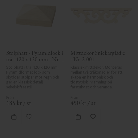
Stolphatt - Pyramidlock i 
Mittdekor Snickarglädje 
trä - 120 x 120 mm - Nr. 
- Nr. 2-001
34-167
Stolphatt i trä, 120 x 120 mm. 
Klassisk mittdekor. Monteras 
Pyramidformat lock som 
mellan två träkonsoler för att 
skyddar stolpar mot regn och 
skapa en harmonisk och 
ger en klassisk detalj i 
tidstypisk inramning på 
sekelskiftesstil.
farstukvist och veranda.
185
kr
/
st
450
kr
/
st
Lägg till i favoriter
Lägg till i favoriter