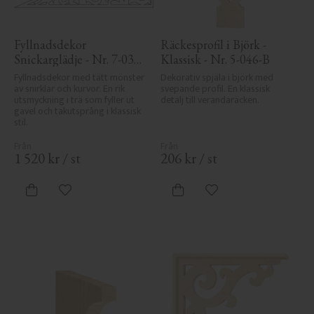
Fyllnadsdekor 
Räckesprofil i Björk - 
Snickarglädje - Nr. 7-030 
Klassisk - Nr. 5-046-B
- Gavel & Nockdekor
Fyllnadsdekor med tätt mönster 
Dekorativ spjäla i björk med 
av snirklar och kurvor. En rik 
svepande profil. En klassisk 
utsmyckning i trä som fyller ut 
detalj till verandaräcken.
gavel och takutsprång i klassisk 
stil.
1 520
kr
/
st
206
kr
/
st
Lägg till i favoriter
Lägg till i favoriter