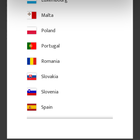
Överliggare i furu, 90 x 60 mm. 
1180 x 130 mm. Spårfräst stolpe 
Klassisk handledare med profil 
i gran, för räcke och staket. 
som ger verandor, altaner och 
Kombineras med höga pelare, 
Malta
staket ett tidstypiskt uttryck 
ändknoppar och överliggare för 
och ett enhetligt intryck 
en enhetlig sekelskiftesstil.
tillsammans med räcket.
Poland
350
kr
/
meter
1 450
kr
/
st
Portugal
Lägg till i favoriter
Lägg till i favoriter
Romania
Slovakia
Slovenia
Spain