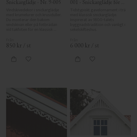
Snickarglädje - Nr. 9-005
001 - Snickarglädje för 
tak & taknock
Vindskivedekor i snickarglädje 
Tidstypiskt gavelornament i trä 
med krumelurer och krusiduller. 
med klassisk snickarglädje. 
Du monterar den bakom 
Inspirerat av 1800-talets 
vindskivan eller på fotbrädan 
byggnadstradition och vanligt i 
vid takfoten för en klassisk 
sekelskifteshus.
sekelskiftesveranda.
850
kr
/
st
6 000
kr
/
st
Lägg till i favoriter
Lägg till i favoriter