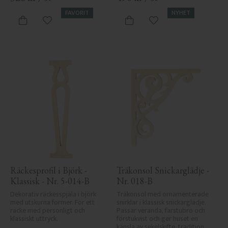
FAVORIT
NYHET
Lägg till i favoriter
Lägg till i favoriter
Räckesprofil i Björk - 
Träkonsol Snickarglädje - 
Klassisk - Nr. 5-014-B
Nr. 018-B
Dekorativ räckesspjäla i björk 
Träkonsol med ornamenterade 
med utskurna former. För ett 
snirklar i klassisk snickarglädje. 
räcke med personligt och 
Passar veranda, farstubro och 
klassiskt uttryck.
förstukvist och ger huset en 
känsla av sekelskifte, tradition 