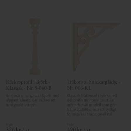
Räckesprofil i Björk - 
Träkonsol Snickarglädje - 
Klassisk - Nr. 5-040-B
Nr. 006-RL
Hög och smal spjäla i björk med 
Klassisk träkonsol i björk med 
elegant siluett. Ger räcken ett 
dekorativ monteringslist. En 
tidstypiskt uttryck.
mer arbetad modell som ger 
både stabilitet och ett tydligt 
formspråk i traditionell stil.
326
kr
/
st
490
kr
/
st