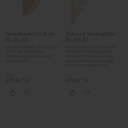
Fönsterknekt 11 x 8 cm - 
Träkonsol Snickarglädje - 
Nr. 10-102
Nr. 001-RL
Liten fönsterknekt i trä, 10,8 x 8 
Klassisk träkonsol i björk med 
x 3 cm. Monteras under 
dekorativ monteringslist. En 
överbleck för en diskret och 
mer arbetad modell som ger 
klassisk detalj.
både stabilitet och ett tydligt 
formspråk i traditionell stil.
125
kr
/
st
490
kr
/
st
Lägg till i favoriter
Lägg till i favoriter