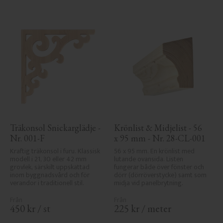
Träkonsol Snickarglädje - 
Krönlist & Midjelist - 56 
Nr. 001-F
x 95 mm - Nr. 28-CL-001
Kraftig träkonsol i furu. Klassisk 
56 x 95 mm. En krönlist med 
modell i 21, 30 eller 42 mm 
lutande ovansida. Listen 
grovlek, särskilt uppskattad 
fungerar både över fönster och 
inom byggnadsvård och för 
dörr (dörröverstycke) samt som 
verandor i traditionell stil.
midja vid panelbrytning.
450
kr
/
st
225
kr
/
meter