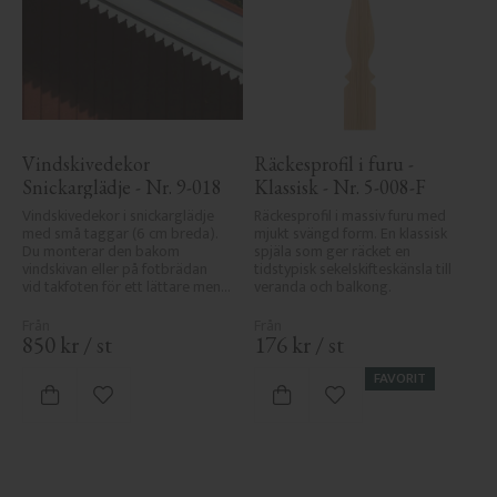
Vindskivedekor 
Räckesprofil i furu - 
Snickarglädje - Nr. 9-018
Klassisk - Nr. 5-008-F
Vindskivedekor i snickarglädje 
Räckesprofil i massiv furu med 
med små taggar (6 cm breda). 
mjukt svängd form. En klassisk 
Du monterar den bakom 
spjäla som ger räcket en 
vindskivan eller på fotbrädan 
tidstypisk sekelskifteskänsla till 
vid takfoten för ett lättare men 
veranda och balkong.
klassiskt uttryck.
850
kr
/
st
176
kr
/
st
FAVORIT
Lägg till i favoriter
Lägg till i favoriter