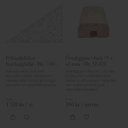
Fyllnadsdekor 
Överliggare i furu 95 x 
Snickarglädje - Nr. 7-001 
45 mm - Nr. 32-020
- Gavel & Nockdekor
Fyllnadsdekor i trä med 
Överliggare i furu 95 x 45 mm. 
klassiska snirklar. Monteras i 
En klassisk handledare med 
ramverk eller undertak och ger 
vacker profil som ger verandor 
verandor en sekelskifteskänsla.
och räcken en tidstypisk 
sekelskifteskaraktär.
1 520
kr
/
st
350
kr
/
meter
Lägg till i favoriter
Lägg till i favoriter