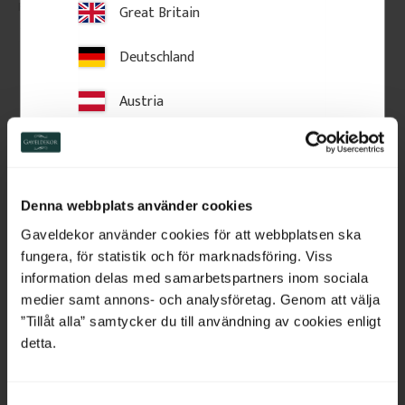
Great Britain
143
kr
/
st
290
kr
/
st
FAVORIT
FAVORIT
Deutschland
Lägg till i favoriter
Lägg till i favoriter
Austria
Switzerland
Netherlands
Denna webbplats använder cookies
Belgium
Gaveldekor använder cookies för att webbplatsen ska
fungera, för statistik och för marknadsföring. Viss
France
information delas med samarbetspartners inom sociala
medier samt annons- och analysföretag. Genom att välja
Bulgaria
”Tillåt alla” samtycker du till användning av cookies enligt
Fönsterknekt 37 x 8 cm - 
Bröstlist 55 mm - Nr. 
detta.
Nr. 10-106
3320
Croatia
Klassisk fönsterknekt i trä, 37,2 x 
55 x 33 mm. Bröstlist med plan 
8 x 3 cm. Monteras under 
ovansida.
överbleck för att lyfta husets 
S