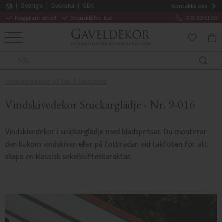
Sverige
Svenska
SEK
Kontakta oss
Noggrant utvalt
Svensktillverkat
018-20 61 20
MENY
KUN
FAVORITE
Vindskivedekor till tak & Vindskiva
Vindskivedekor Snickarglädje - Nr. 9-016
Vindskivedekor i snickarglädje med bladspetsar. Du monterar
den bakom vindskivan eller på fotbrädan vid takfoten för att
skapa en klassisk sekelskifteskaraktär.