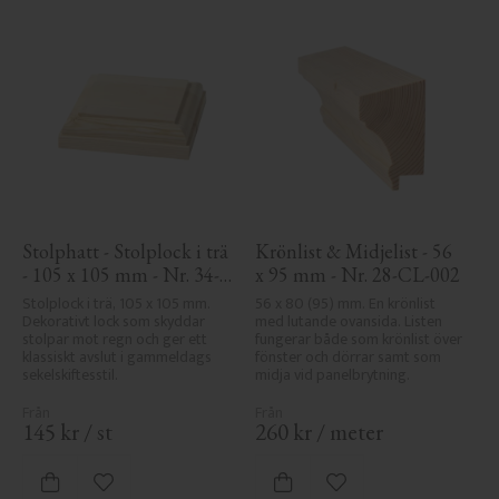
Stolphatt - Stolplock i trä 
Krönlist & Midjelist - 56 
- 105 x 105 mm - Nr. 34-
x 95 mm - Nr. 28-CL-002
140
Stolplock i trä, 105 x 105 mm. 
56 x 80 (95) mm. En krönlist 
Dekorativt lock som skyddar 
med lutande ovansida. Listen 
stolpar mot regn och ger ett 
fungerar både som krönlist över 
klassiskt avslut i gammeldags 
fönster och dörrar samt som 
sekelskiftesstil.
midja vid panelbrytning.
145
kr
/
st
260
kr
/
meter
Lägg till i favoriter
Lägg till i favoriter