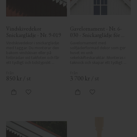
Vindskivedekor 
Gavelornament - Nr. 6-
Snickarglädje - Nr. 9-019
030 - Snickarglädje för 
tak & taknock
Vindskivedekor i snickarglädje 
Gavelornament med 
med taggar. Du monterar den 
solfjäderformad dekor som ger 
bakom vindskivan eller på 
huset en unik 
fotbrädan vid takfoten och får 
sekelskifteskaraktär. Monteras i 
ett tydligt och tidstypiskt 
taknock och skapar ett tydligt 
sekelskiftesutseende.
blickfång.
850
kr
/
st
3 700
kr
/
st
Lägg till i favoriter
Lägg till i favoriter