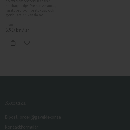
solstrålemönster i klassisk 
snickarglädje. Passar veranda, 
farstubro och förstukvist och 
ger huset en känsla av 
sekelskifte, tradition och 
elegans.
290
kr
/
st
Lägg till i favoriter
Kontakt
E-post: order@gaveldekor.se
Kontaktformulär