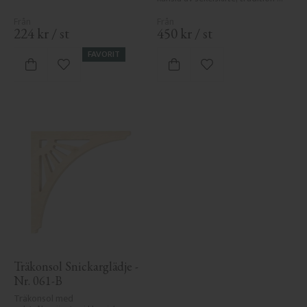
och elegans.
224
kr
/
st
450
kr
/
st
FAVORIT
Lägg till i favoriter
Lägg till i favoriter
Träkonsol Snickarglädje - 
Nr. 061-B
Träkonsol med 