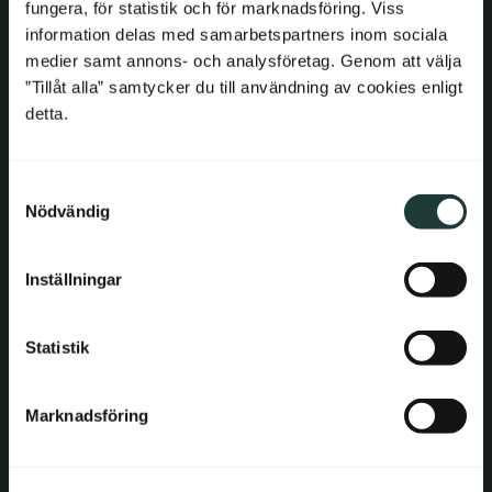
fungera, för statistik och för marknadsföring. Viss
E-mail: order@gaveldekor.se
France
information delas med samarbetspartners inom sociala
Contact Form
medier samt annons- och analysföretag. Genom att välja
Bulgaria
”Tillåt alla” samtycker du till användning av cookies enligt
Phone:
+46 18 20 61 20
detta.
Croatia
Information
S
Cyprus
Nödvändig
a
Terms and conditions
m
Czech Republic
Complaint and return
t
Inställningar
About Gaveldekor
y
Estonia
c
Company information
k
Statistik
Greece
Cookies
e
Privacy Policy
s
Hungary
Marknadsföring
v
Accessibility
a
Ireland
Gaveldekor – My account
l