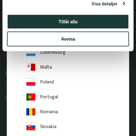
Visa detaljer
Italy
Address office
Latvia
Tillåt alla
Gaveldekor Sverige AB
Fridhemsgatan 33
Lithuania
733 39 Sala
Avvisa
Luxembourg
Follow us and be inspired
Malta
Facebook @gaveldekor
Poland
Instagram @gaveldekor
Portugal
Pinterest @gaveldekor
Romania
Services & Drawings
Slovakia